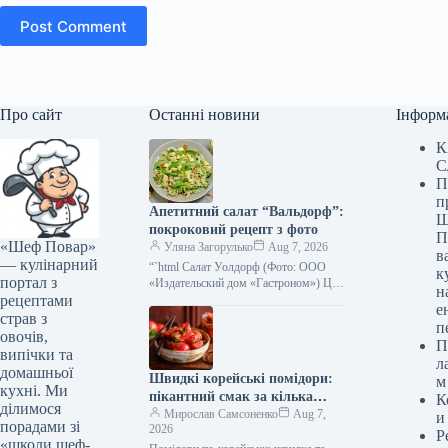
Post Comment
Про сайт
Останні новини
Інформ
К
С
П
п
Апетитний салат “Вальдорф”:
Ш
покроковий рецепт з фото
П
«Шеф Повар»
Уляна Загорулько
Aug 7, 2026
в
— кулінарний
“`html Салат Уолдорф (Фото: ООО
к
портал з
«Издательский дом «Гастроном») Цей
н
рецептами
класичний американський салат —
е
справжня знахідка для тих, хто цінує
страв з
п
свіжість,…
овочів,
П
випічки та
л
домашньої
Швидкі корейські помідори:
м
кухні. Ми
пікантний смак за кілька
К
ділимося
хвилин, покроковий рецепт з
Мирослав Самсоненко
Aug 7,
и
порадами зі
2026
фото
Р
«школи шеф-