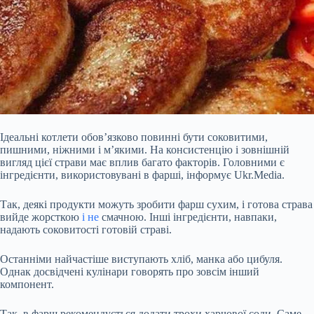
Ідеальні котлети обов’язково повинні бути соковитими,
пишними, ніжними і м’якими. На консистенцію і зовнішній
вигляд цієї страви має вплив багато факторів. Головними є
інгредієнти, використовувані в фарші, інформує Ukr.Media.
Так, деякі продукти можуть зробити фарш сухим, і готова страва
вийде жорсткою
і не
смачною. Інші інгредієнти, навпаки,
надають соковитості готовій страві.
Останніми найчастіше виступають хліб, манка або цибуля.
Однак досвідчені кулінари говорять про зовсім інший
компонент.
Так, в фарш рекомендується додати трохи харчової соди. Саме