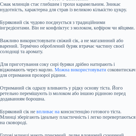
Смак млинців стає глибшим і трохи карамельним. Зникає
нудотність, характерна для страв із великою кількістю цукру.
Буряковий сік чудово поєднується з традиційними
інгредієнтами. Він не конфліктує з молоком, кефіром чи яйцями.
Важливо використовувати свіжий сік, а не магазинний або
варений. Термічно оброблений буряк втрачає частину своєї
солодощі та аромату.
Для приготування соку сирі буряки дрібно натирають і
віджимають через марлю.
Можна використовувати
соковитискач
для отримання прозорої рідини.
Отриманий сік одразу вливають у рідку основу тіста. Його
ретельно перемішують із молоком або іншою рідиною перед
додаванням борошна.
Буряковий сік не
впливає на
консистенцію готового тіста.
Млинці зберігають ідеальну пластичність і легко перевертаються
на сковороді.
Готові млинці мають приємний, ледве вловимий суничний