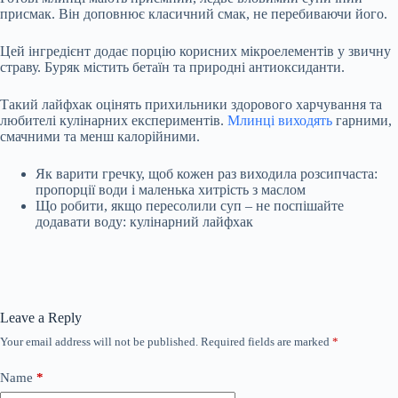
присмак. Він доповнює класичний смак, не перебиваючи його.
Цей інгредієнт додає порцію корисних мікроелементів у звичну
страву. Буряк містить бетаїн та природні антиоксиданти.
Такий лайфхак оцінять прихильники здорового харчування та
любителі кулінарних експериментів.
Млинці виходять
гарними,
смачними та менш калорійними.
Як варити гречку, щоб кожен раз виходила розсипчаста:
пропорції води і маленька хитрість з маслом
Що робити, якщо пересолили суп – не поспішайте
додавати воду: кулінарний лайфхак
Leave a Reply
Your email address will not be published.
Required fields are marked
*
Name
*