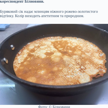
кореспондент Білновини.
Буряковий сік надає млинцям ніжного рожево-золотистого
відтінку. Колір виходить апетитним та природним.
Фото: © Білновини