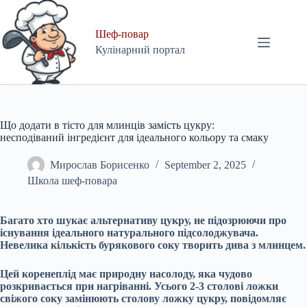
Skip
to
content
Шеф-повар
Кулінарний портал
Що додати в тісто для млинців замість цукру:
несподіваний інгредієнт для ідеального кольору та смаку
Мирослав Борисенко
September 2, 2025
Школа шеф-повара
Багато хто шукає альтернативу цукру, не підозрюючи про
існування ідеального натурального підсолоджувача.
Невелика кількість бурякового соку творить дива з млинцем.
Цей коренеплід має природну насолоду, яка чудово
розкривається при нагріванні. Усього 2-3 столові ложки
свіжого соку замінюють столову ложку цукру, повідомляє