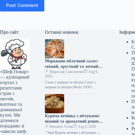
Post Comment
Про сайт
Останні новини
Інформ
К
С
П
п
Морквяно-яблучний салат:
Ш
свіжий, хрусткий та легкий
П
«Шеф Повар»
рецепт з фото
Мирослав Самсоненко
Aug 6,
в
2026
— кулінарний
к
портал з
Салат з моркви та яблука Салат з
н
моркви та яблука (Фото: ООО
рецептами
е
«Видавничий дім «Гастроном»)
страв з
п
Існують страви, які здаються
овочів,
П
неймовірно…
випічки та
л
домашньої
м
кухні. Ми
Куряча печінка з яблуками:
К
ділимося
ніжний та ароматний рецепт з
и
порадами зі
покроковими фото
Михайло Голик
Aug 6, 2026
Р
«школи шеф-
“`html Куряча печінка з яблуками —
д