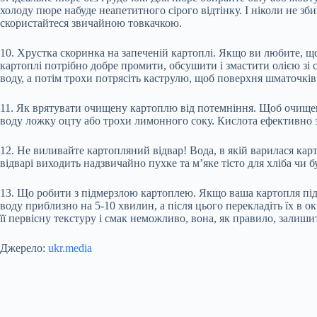
холоду пюре набуде неапетитного сірого відтінку. І ніколи не 
скористайтеся звичайною товкачкою.
10. Хрустка скоринка на запеченій картоплі. Якщо ви любите, що
картоплі потрібно добре промити, обсушити і змастити олією зі 
воду, а потім трохи потрясіть каструлю, щоб поверхня шматочків
11. Як врятувати очищену картоплю від потемніння. Щоб очищена
воду ложку оцту або трохи лимонного соку. Кислота ефективно з
12. Не виливайте картопляний відвар! Вода, в якій варилася кар
відварі виходить надзвичайно пухке та м’яке тісто для хліба чи 
13. Що робити з підмерзлою картоплею. Якщо ваша картопля підме
воду приблизно на 5-10 хвилин, а після цього перекладіть їх в 
її первісну текстуру і смак неможливо, вона, як правило, зали
Джерело:
ukr.media