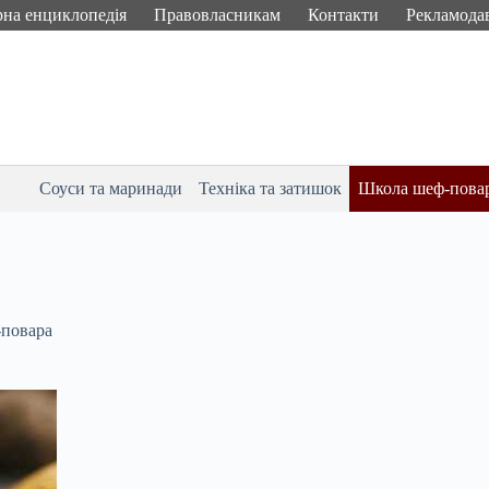
рна енциклопедія
Правовласникам
Контакти
Рекламода
Соуси та маринади
Техніка та затишок
Школа шеф-пова
повара