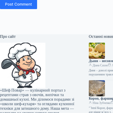
Post Comment
Про сайт
Останні нови
Дыня – несовм
Діана Сахно
A
Диня – доволі при
порушенням травл
«Шеф Повар» — кулінарний портал з
рецептами страв з овочів, випічки та
Короп, фаршир
домашньої кухні. Ми ділимося порадами зі
Ніна Зубченко
«школи шеф-кухаря» та оглядами кухонної
техніки для затишного дому. Наша мета —
“`html Короп, фарш
але ніжне м’ясо з
надихати на смачну готуку щодня.