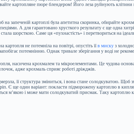
збивайте картопляне пюре блендером! Його леза руйнують клітини
б на запеченій картоплі була апетитна скоринка, обирайте крохм
спеціями. А для гарантовано хрусткого результату є ще одна хитр
 стала шорсткою. Саме ця «пухнастість» і перетвориться на ідеал
 картопля не потемніла на повітрі, опустіть її
в миску
з холодно
апобігає потемнінню. Однак тривале зберігання у воді не рекоме
топля, насичена крохмалем та мікроелементами. Це чудова основа
булочок, адже крохмаль сприяє роботі дріжджів.
рзла, її структура зміниться, і вона стане солодкуватою. Щоб з
окріп. Є ще один варіант: покласти підморожену картоплю в кипл
шиться м’якою і може мати солодкуватий присмак. Таку картоплю 