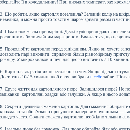
зберігайте її в холодильнику! При низьких температурах крохмал
3. Що робити, якщо картопля позеленіла? Зелений колір на шкірц
невелика, її можна просто товстим шаром зрізати разом із части
4. Шматочок масла при варінні. Деякі кулінари додають невел
рослинним або звичайним маргарином. Вважається, що це допома
5. Проколюйте картоплю перед запіканням. Якщо ви хочете запект
дозволить парі виходити, сприяючи більш рівномірному приготув
розміру. У мікрохвильовій печі для цього вистачить 7-10 хвилин.
6. Картопля як рятівник пересоленого супу. Якщо під час готув
Достатньо 10-15 хвилин, щоб овочі ввібрали
в себе
зайве. Після 
7. Друге життя для картопляного пюре. Залишилося пюре? Не пос
запіканки, картопляні оладки або галушки. А якщо в нього додат
8. Секрети ідеальної смаженої картоплі. Для смаження обирайте 
крохмалю та обов’язково просушити паперовим рушником — так ви
занадто часто. Солити смажену картоплю необхідно тільки в сам
9. Ідеальне пюре без грудочок. Для пюре обирайте білу або жов