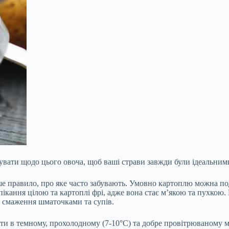
увати щодо цього овоча, щоб ваші страви завжди були ідеальним
е правило, про яке часто забувають. Умовно картоплю можна под
запікання цілою та картоплі фрі, адже вона стає м’якою та пухко
, смаження шматочками та супів.
и в темному, прохолодному (7-10°C) та добре провітрюваному міс