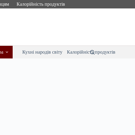
вцям
Калорійність продуктів
ра
Кухні народів світу
Калорійність продуктів