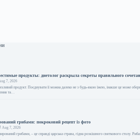
ни
естимые продукты: диетолог раскрыла секреты правильного сочета
ug 7, 2026
мхливий продукт. Поєднувати її можна далеко не з будь-якою їжею, інакше це може обер
ення та…
ований грибами: покроковий рецепт із фото
Aug 7, 2026
ирований грибами, – це справді царська страва, гідна розкішного святкового столу. Риба
…