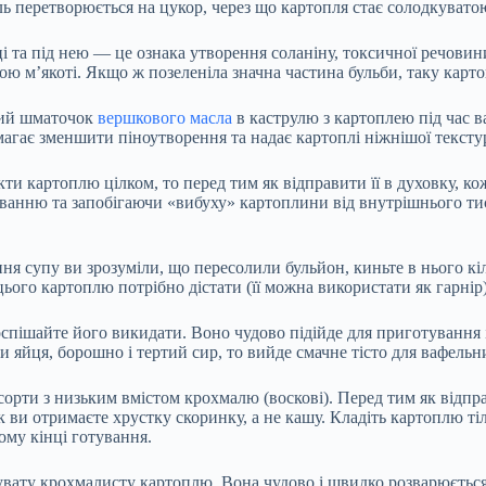
ь перетворюється на цукор, через що картопля стає солодкуватою 
і та під нею — це ознака утворення соланіну, токсичної речовин
ною м’якоті. Якщо ж позеленіла значна частина бульби, таку кар
икий шматочок
вершкового масла
в каструлю з картоплею під час 
гає зменшити піноутворення та надає картоплі ніжнішої тексту
и картоплю цілком, то перед тим як відправити її в духовку, ко
анню та запобігаючи «вибуху» картоплини від внутрішнього тиск
ання супу ви зрозуміли, що пересолили бульйон, киньте в нього 
цього картоплю потрібно дістати (її можна використати як гарнір)
пішайте його викидати. Воно чудово підійде для приготування і
и яйця, борошно і тертий сир, то вийде смачне тісто для вафельн
сорти з низьким вмістом крохмалю (воскові). Перед тим як відпр
 отримаєте хрустку скоринку, а не кашу. Кладіть картоплю тільк
ому кінці готування.
тувату крохмалисту картоплю. Вона чудово і швидко розварюється