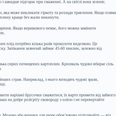
і швидше підгорає при смаженні. А на світлі вона зеленіє.
и, яка може викликати гіркоту та розлади травлення. Якщо пляма
топлину краще без жалю викинути.
варіння. Якщо вершкового немає, його можна замінити
ри.
жен плід потрібно кілька разів проколоти виделкою. Це
у. Запікання зазвичай займає 45-60 хвилин, залежно від
кілька сирих почищених картоплин. Крохмаль чудово вбирає сіль.
.
нших страв. Наприклад, з нього виходять чудові зрази,
иці.
авити нарізані брусочки смажитися, їх варто промити від зайвого
и на добре розігріту сковороду з олією і не перевертайте
. Молоко або вершки для пюре обов’язково підігрівайте — від