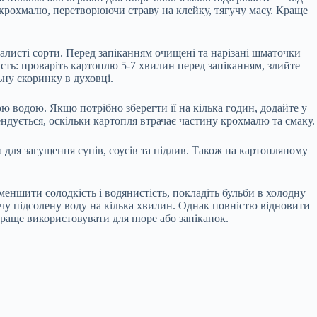
 крохмалю, перетворюючи страву на клейку, тягучу масу. Краще
алисті сорти. Перед запіканням очищені та нарізані шматочки
ість: проваріть картоплю 5-7 хвилин перед запіканням, злийте
ьну скоринку в духовці.
ю водою. Якщо потрібно зберегти її на кілька годин, додайте у
ндується, оскільки картопля втрачає частину крохмалю та смаку.
 для загущення супів, соусів та підлив. Також на картопляному
меншити солодкість і водянистість, покладіть бульби в холодну
ячу підсолену воду на кілька хвилин. Однак повністю відновити
краще використовувати для пюре або запіканок.