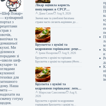
п
Лікар оцінила користь
Ш
популярних в СРСР
П
«Шеф Повар»
гастрономічних поєднань
Діана Сахно
Aug 9, 2026
в
— кулінарний
Звичні нам та улюблені багатьма
к
портал з
страви часто сягають корінням до
н
рецептами
радянської кухні. Вони ситні, смачні та
е
навіюють приємну ностальгію. Але…
страв з
п
овочів,
П
випічки та
л
домашньої
Брускетта з цукіні та
м
кухні. Ми
кедровими горішками: рецепт
К
ділимося
смаколика з фото (345 ккал)
Ірина Назаренко
Aug 9, 2026
и
порадами зі
Брускетта з цукіні та горіхами
Р
«школи шеф-
Брускетта з цукіні та горіхами (Фото:
д
кухаря» та
Shutterstock/FOTODOM) Брускетта з
К
оглядами
цукіні та кедровими горішками —
н
кухонної
це…
п
техніки для
ів
затишного
Брускета з цукіні та
дому. Наша
кедровими горішками: легка
мета —
закуска з фото та смачним
Мирослав Самсоненко
Aug 9,
надихати на
2026
секретом
смачну готуку
Брускетта з цукіні та кедровими
щодня.
горішками Брускетта з цукіні та