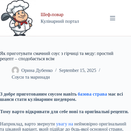
Skip
to
content
Шеф-повар
Кулінарний портал
Як приготувати смачний соус з гірчиці та меду: простий
рецепт – сподобається всім
Орина Дубенко
September 15, 2025
Соуси та маринади
З добре приготованим соусом навіть
базова страва
має всі
шанси стати кулінарним шедевром.
Тому варто відкривати для себе нові та оригінальні рецепти.
Наприклад, варто звернути
увагу на
неймовірно оригінальний
та цікавий варіант, який підійде до будь-якої основної страви,