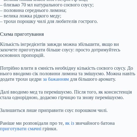
– близько 70 мл натурального соєвого соусу;
– половина середнього лимона;
– велика ложка рідкого меду;
– трохи порошку чилі для любителів гострого.
Схема приготування
Кількість інгредієнтів завжди можна збільшити, якщо ви
захочете приготувати більше соусу: просто дотримуйтесь
основних пропорцій.
Потрібно влити в ємність необхідну кількість соєвого соусу. До
нього вводимо сік половини лимона та змішуємо. Можна навіть
додати трохи цедри
за бажанням
для більшого аромату.
Далі вводимо мед та перемішуємо. Після того, як консистенція
стала однорідною, додаємо гірчицю та знову перемішуємо.
Залишиться лише приправити соус порошком чилі.
Раніше ми розповідали про те,
як із
звичайного батона
приготувати смачні
грінки.