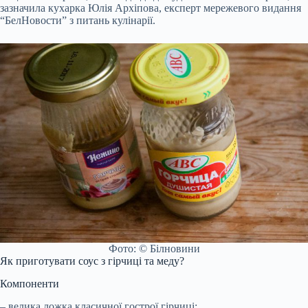
зазначила кухарка Юлія Архіпова, експерт мережевого видання
“БелНовости” з питань кулінарії.
Фото: © Білновини
Як приготувати соус з гірчиці та меду?
Компоненти
– велика ложка класичної гострої гірчиці;