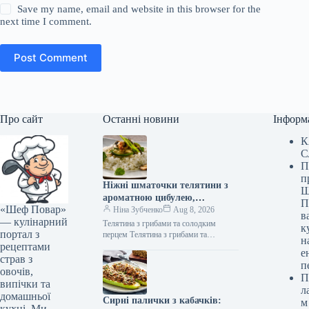
Save my name, email and website in this browser for the
next time I comment.
Post Comment
Про сайт
Останні новини
Інформ
К
С
П
п
Ніжні шматочки телятини з
Ш
ароматною цибулею,
П
«Шеф Повар»
соковитими грибами та
Ніна Зубченко
Aug 8, 2026
в
— кулінарний
солодким болгарським
Телятина з грибами та солодким
к
портал з
перцем: швидкий рецепт за
перцем Телятина з грибами та
н
рецептами
солодким перцем (Фото: gastronom.ru)
279 ккал
е
Телятина з печерицями та болгарським
страв з
п
перцем…
овочів,
П
випічки та
л
домашньої
Сирні палички з кабачків:
м
кухні. Ми