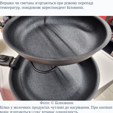
Вершки чи сметана згортаються при різкому перепаді
температур, повідомляє кореспондент Біловини.
Фото: © Білновини
Білки у молочних продуктах чутливі до нагрівання. При кипінні
вони згортаються і соус втрачає однорідність.