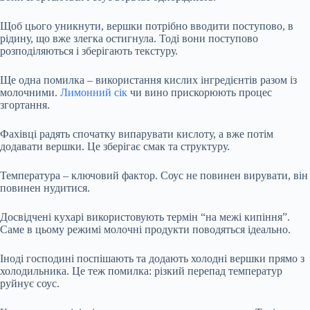
Щоб цього уникнути, вершки потрібно вводити поступово, в
рідину, що вже злегка остигнула. Тоді вони поступово
розподіляються і зберігають текстуру.
Ще одна помилка – використання кислих інгредієнтів разом із
молочними.
Лимонний сік
чи вино прискорюють процес
згортання.
Фахівці радять спочатку випарувати кислоту, а вже потім
додавати вершки. Це зберігає смак та структуру.
Температура – ключовий фактор. Соус не повинен вирувати, він
повинен нудитися.
Досвідчені кухарі використовують термін “на межі кипіння”.
Саме в цьому режимі молочні продукти поводяться ідеально.
Іноді господині поспішають та додають холодні вершки прямо з
холодильника. Це теж помилка: різкий перепад температур
руйнує соус.