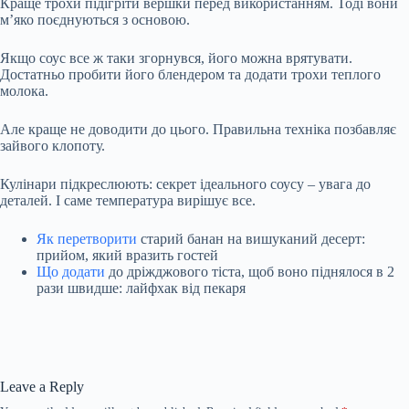
Краще трохи підігріти вершки перед використанням. Тоді вони
м’яко поєднуються з основою.
Якщо соус все ж таки згорнувся, його можна врятувати.
Достатньо пробити його блендером та додати трохи теплого
молока.
Але краще не доводити до цього. Правильна техніка позбавляє
зайвого клопоту.
Кулінари підкреслюють: секрет ідеального соусу – увага до
деталей. І саме температура вирішує все.
Як перетворити
старий банан на вишуканий десерт:
прийом, який вразить гостей
Що додати
до дріжджового тіста, щоб воно піднялося в 2
рази швидше: лайфхак від пекаря
Leave a Reply