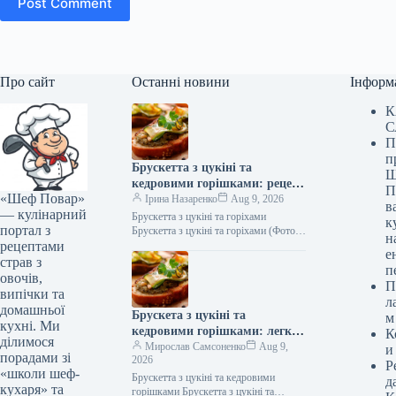
Post Comment
Про сайт
Останні новини
Інформ
К
С
П
п
Брускетта з цукіні та
Ш
кедровими горішками: рецепт
П
«Шеф Повар»
смаколика з фото (345 ккал)
Ірина Назаренко
Aug 9, 2026
в
— кулінарний
Брускетта з цукіні та горіхами
к
портал з
Брускетта з цукіні та горіхами (Фото:
н
рецептами
Shutterstock/FOTODOM) Брускетта з
е
цукіні та кедровими горішками —
страв з
п
це…
овочів,
П
випічки та
л
домашньої
Брускета з цукіні та
м
кухні. Ми
кедровими горішками: легка
К
ділимося
закуска з фото та смачним
Мирослав Самсоненко
Aug 9,
и
порадами зі
2026
секретом
Р
«школи шеф-
Брускетта з цукіні та кедровими
д
кухаря» та
горішками Брускетта з цукіні та