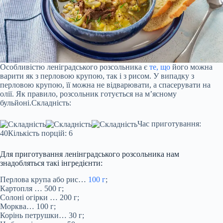
Особливістю леніградського розсольника є
те, що
його можна
варити як з перловою крупою, так і з рисом. У випадку з
перловою крупою, її можна не відварювати, а спасерувати на
олії. Як правило, розсольник готується на м’ясному
бульйоні.Складність:
Час приготування:
40Кількість порцій: 6
Для приготування ленінградського розсольника нам
знадобляться такі інгредієнти:
Перлова крупа або рис…
100 г
;
Картопля … 500 г;
Солоні огірки … 200 г;
Морква… 100 г;
Корінь петрушки… 30 г;