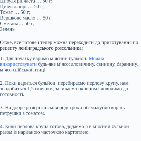
Цибуля ріпчаста … 50 г;
Цибуля-порі … 50 г;
Томат … 50 г;
Вершкове масло … 50 г;
Сметана… 50 г;
Зелень
Отже, все готове і тепер можна переходити до приготування по
рецепту ленінградського розсольника:
1. Для початку варимо м’ясний бульйон.
Можна
використовувати
будь-яке м’ясо: яловичину, свинину, баранину,
м’ясо свійської птиці.
2. Поки вариться бульйон, перебираємо перлову крупу, нам
знадобиться 1,5 склянки, заливаємо окропом і доводимо до
готовності.
3. На добре розігрітій сковороді трохи обсмажуємо корінь
петрушки з томатом.
4. Коли перлова крупа готова, додаємо її в м’ясний бульйон
разом із нарізаною часточкою картоплею.