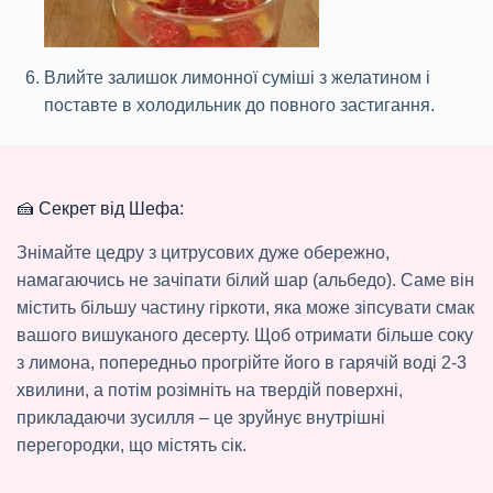
Влийте залишок лимонної суміші з желатином і
поставте в холодильник до повного застигання.
🍰 Секрет від Шефа:
Знімайте цедру з цитрусових дуже обережно,
намагаючись не зачіпати білий шар (альбедо). Саме він
містить більшу частину гіркоти, яка може зіпсувати смак
вашого вишуканого десерту. Щоб отримати більше соку
з лимона, попередньо прогрійте його в гарячій воді 2-3
хвилини, а потім розімніть на твердій поверхні,
прикладаючи зусилля – це зруйнує внутрішні
перегородки, що містять сік.