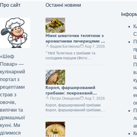
Про сайт
Останні новини
Інформ
К
С
Ніжні шматочки телятини з
ароматними печерицями та
П
солодким болгарським
Вадим Батіженко
Aug 7, 2026
п
перцем: фоторецепт до 279
“`html Телятина з грибами та
«Шеф
Ш
ккал
солодким перцем (Фото:
gastronom.ru) Телятина з
Повар» —
П
печерицями та болгарським
кулінарний
в
перцем — це чудова
збалансована страва,…
портал з
к
рецептами
н
Короп, фарширований
грибами: покроковий
страв з
е
рецепт з фото
Петро Онищенко
Aug 7, 2026
овочів,
о
Короп, фарширований грибами
випічки та
П
Короп, фарширований грибами,
— це справді царська страва,
домашньої
л
гідна розкішного святкового столу.
кухні. Ми
М’ясо цієї риби щільне, але…
а
ділимося
К