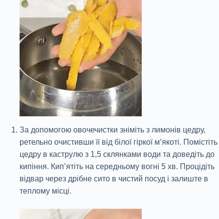
За допомогою овочечистки зніміть з лимонів цедру,
ретельно очистивши її від білої гіркої м’якоті. Помістіть
цедру в каструлю з 1,5 склянками води та доведіть до
кипіння. Кип’ятіть на середньому вогні 5 хв. Процідіть
відвар через дрібне сито в чистий посуд і залиште в
теплому місці.