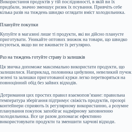
Використання продуктів у тій послідовності, в якій ви їх
придбали, значно зменшує ризик їх псування. Привчіть себе
кілька разів на тиждень швидко оглядати вміст холодильника.
Плануйте покупки
Купуйте в магазині лише ті продукти, які ви дійсно плануєте
приготувати. Уникайте оптових знижок на товари, що швидко
псуються, якщо ви не вживаєте їх регулярно.
Раз на тиждень готуйте страву із залишків
Ця звичка допоможе максимально використати продукти, що
залишилися. Наприклад, половинка цибулини, невеликий пучок
зелені та залишки приготованої курки легко перетворяться на
повноцінний обід без зайвих відходів.
Дотримання цих простих правил взаємопов’язане: правильна
температура зберігання підтримує свіжість продуктів, прозорі
контейнери сприяють їх регулярному використанню, а розумне
планування покупок запобігає надмірному заповненню
холодильника. Все це разом допомагає ефективно
використовувати продукти та зменшити харчові відходи.