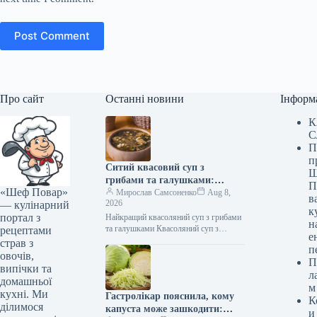
Post Comment
Про сайт
Останні новини
Інформ
К
С
П
п
Ситий квасовий суп з
Ш
грибами та галушками:
П
«Шеф Повар»
покроковий рецепт з фото
Мирослав Самсоненко
Aug 8,
в
2026
— кулінарний
к
портал з
Найкращий квасоляний суп з грибами
н
та галушками Квасоляний суп з
рецептами
е
грибами та галушками – це справжнє
страв з
п
кулінарне диво, створене для…
овочів,
П
випічки та
л
домашньої
м
кухні. Ми
Гастролікар пояснила, кому
К
ділимося
капуста може зашкодити:
и