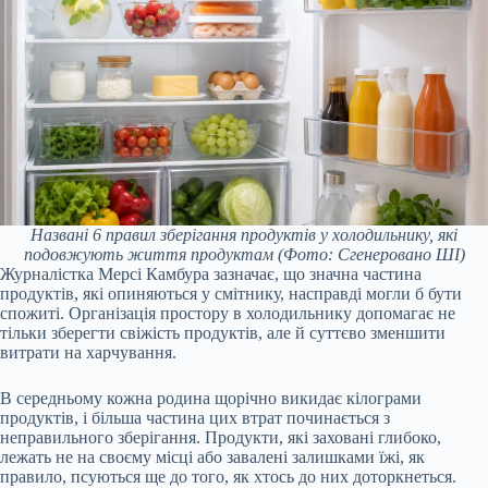
Названі 6 правил зберігання продуктів у холодильнику, які
подовжують життя продуктам
(Фото: Сгенеровано ШІ)
Журналістка Мерсі Камбура зазначає, що значна частина
продуктів, які опиняються у смітнику, насправді могли б бути
спожиті. Організація простору в холодильнику допомагає не
тільки зберегти свіжість продуктів, але й суттєво зменшити
витрати на харчування.
В середньому кожна родина щорічно викидає кілограми
продуктів, і більша частина цих втрат починається з
неправильного зберігання. Продукти, які заховані глибоко,
лежать не на своєму місці або завалені залишками їжі, як
правило, псуються ще до того, як хтось до них доторкнеться.