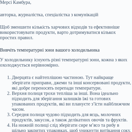
Мерсі Камбура,
авторка, журналістка, спеціалістка з комунікацій
Щоб зменшити кількість харчових відходів та ефективніше
використовувати продукти, варто дотримуватися кількох
простих правил.
Вивчіть температурні зони вашого холодильника
У холодильнику існують різні температурні зони, кожна з яких
охолоджується нерівномірно.
Дверцята є найтеплішою частиною. Тут найкраще
зберігати приправи, джеми та інші консервовані продукти,
які добре переносять перепади температури.
Верхня полиця трохи тепліша за інші. Вона ідеально
підходить для зберігання залишків їжі та готових
упакованих продуктів, які ви плануєте з’їсти найближчим
часом.
Середня полиця чудово підходить для яєць, молочних
продуктів, закусок, а також делікатних овочів та фруктів.
На нижній полиці слід зберігати сире м’ясо та рибу в
щільно закритих упаковках, щоб уникнути витікання соку.