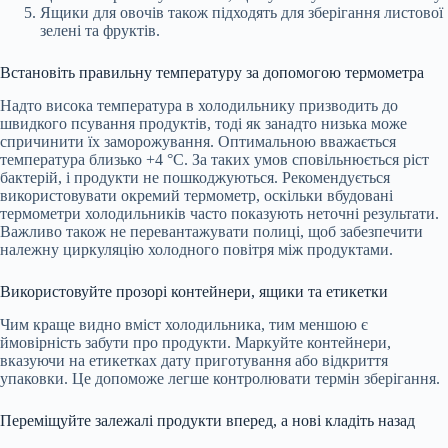
Ящики для овочів також підходять для зберігання листової
зелені та фруктів.
Встановіть правильну температуру за допомогою термометра
Надто висока температура в холодильнику призводить до
швидкого псування продуктів, тоді як занадто низька може
спричинити їх заморожування. Оптимальною вважається
температура близько +4 °C. За таких умов сповільнюється ріст
бактерій, і продукти не пошкоджуються. Рекомендується
використовувати окремий термометр, оскільки вбудовані
термометри холодильників часто показують неточні результати.
Важливо також не перевантажувати полиці, щоб забезпечити
належну циркуляцію холодного повітря між продуктами.
Використовуйте прозорі контейнери, ящики та етикетки
Чим краще видно вміст холодильника, тим меншою є
ймовірність забути про продукти. Маркуйте контейнери,
вказуючи на етикетках дату приготування або відкриття
упаковки. Це допоможе легше контролювати термін зберігання.
Переміщуйте залежалі продукти вперед, а нові кладіть назад