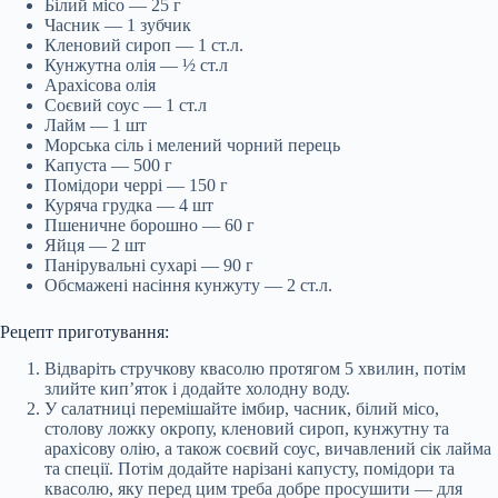
Білий місо — 25 г
Часник — 1 зубчик
Кленовий сироп — 1 ст.л.
Кунжутна олія — ½ ст.л
Арахісова олія
Соєвий соус — 1 ст.л
Лайм — 1 шт
Морська сіль і мелений чорний перець
Капуста — 500 г
Помідори черрі — 150 г
Куряча грудка — 4 шт
Пшеничне борошно — 60 г
Яйця — 2 шт
Панірувальні сухарі — 90 г
Обсмажені насіння кунжуту — 2 ст.л.
Рецепт приготування:
Відваріть стручкову квасолю протягом 5 хвилин, потім
злийте кип’яток і додайте холодну воду.
У салатниці перемішайте імбир, часник, білий місо,
столову ложку окропу, кленовий сироп, кунжутну та
арахісову олію, а також соєвий соус, вичавлений сік лайма
та спеції. Потім додайте нарізані капусту, помідори та
квасолю, яку перед цим треба добре просушити — для