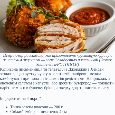
Шеф-повар рассказала, как приготовить хрустящую курицу с
азиатским акцентом — легкой сладостью и кислинкой
(Фото:
Shutterstock/FOTODOM)
Кулінарна письменниця та телеведуча Джорджина Хейден
зазначає, що хрустку курку в золотистій паніровці можна
комбінувати при подачі з іншими інгредієнтами. Наприклад, з
овочевим салатом з капусти, або зробити бутерброд — покласти
нарізане м’ясо в булочку бріош, а зверху додати листок салату.
Інгредієнти на 4 порції:
Тонка зелена квасоля — 200 г
Свіжий імбир — шматочок 4 см