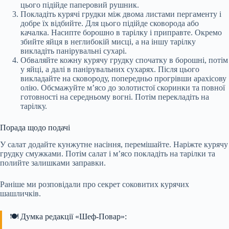
цього підійде паперовий рушник.
Покладіть курячі грудки між двома листами пергаменту і
добре їх відбийте. Для цього підійде сковорода або
качалка. Насипте борошно в тарілку і приправте. Окремо
збийте яйця в неглибокій мисці, а на іншу тарілку
викладіть панірувальні сухарі.
Обваляйте кожну курячу грудку спочатку в борошні, потім
у яйці, а далі в панірувальних сухарях. Після цього
викладайте на сковороду, попередньо прогрівши арахісову
олію. Обсмажуйте м’ясо до золотистої скоринки та повної
готовності на середньому вогні. Потім перекладіть на
тарілку.
Порада щодо подачі
У салат додайте кунжутне насіння, перемішайте. Наріжте курячу
грудку смужками. Потім салат і м’ясо покладіть на тарілки та
полийте залишками заправки.
Раніше ми розповідали про секрет соковитих курячих
шашличків.
🍽️ Думка редакції «Шеф-Повар»: