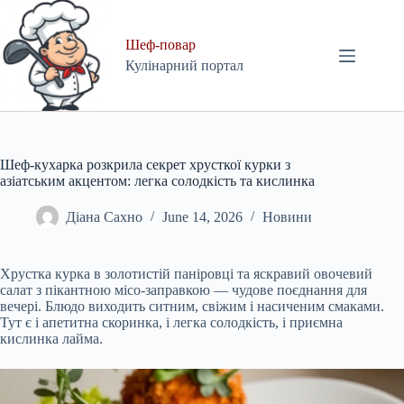
Skip
to
content
Шеф-повар
Кулінарний портал
Шеф-кухарка розкрила секрет хрусткої курки з
азіатським акцентом: легка солодкість та кислинка
Діана Сахно
June 14, 2026
Новини
Хрустка курка в золотистій паніровці та яскравий овочевий
салат з пікантною місо-заправкою — чудове поєднання для
вечері. Блюдо виходить ситним, свіжим і насиченим смаками.
Тут є і апетитна скоринка, і легка солодкість, і приємна
кислинка лайма.