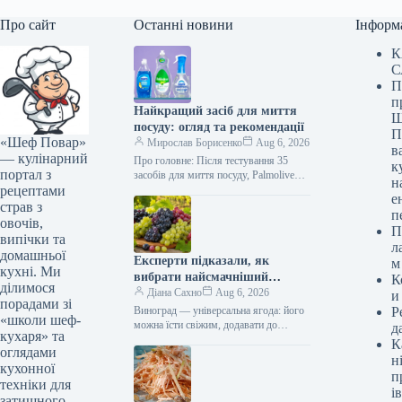
Про сайт
Останні новини
Інформ
К
С
П
п
Найкращий засіб для миття
Ш
посуду: огляд та рекомендації
П
«Шеф Повар»
Мирослав Борисенко
Aug 6, 2026
в
— кулінарний
Про головне: Після тестування 35
к
портал з
засобів для миття посуду, Palmolive
н
рецептами
Ultra Pure + Clear Dish Liquid став
е
найкращим вибором для…
страв з
п
овочів,
П
випічки та
л
домашньої
Експерти підказали, як
м
кухні. Ми
вибрати найсмачніший
К
ділимося
виноград: секрети від
Діана Сахно
Aug 6, 2026
и
порадами зі
Россельгоспнагляду
Виноград — універсальна ягода: його
Р
«школи шеф-
можна їсти свіжим, додавати до
д
кухаря» та
різноманітних страв, робити заготівлі,
К
оглядами
і все це принесе не тільки…
н
кухонної
п
техніки для
ів
затишного