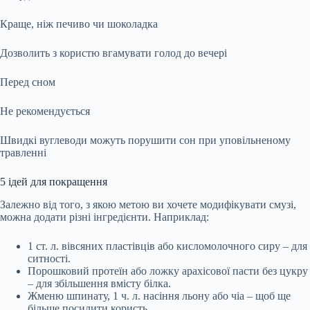
Краще, ніж печиво чи шоколадка
Дозволить з користю вгамувати голод до вечері
Перед сном
Не рекомендується
Швидкі вуглеводи можуть порушити сон при уповільненому
травленні
5 ідей для покращення
Залежно від того, з якою метою ви хочете модифікувати смузі,
можна додати різні інгредієнти. Наприклад:
1 ст. л. вівсяних пластівців або кисломолочного сиру – для
ситності.
Порошковий протеїн або ложку арахісової пасти без цукру
– для збільшення вмісту білка.
Жменю шпинату, 1 ч. л. насіння льону або чіа – щоб ще
більше посилити користь.