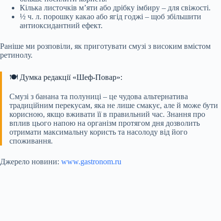
Кілька листочків м’яти або дрібку імбиру – для свіжості.
½ ч. л. порошку какао або ягід годжі – щоб збільшити
антиоксидантний ефект.
Раніше ми розповіли, як приготувати смузі з високим вмістом
ретинолу.
🍽️ Думка редакції «Шеф-Повар»:
Смузі з банана та полуниці – це чудова альтернатива
традиційним перекусам, яка не лише смакує, але й може бути
корисною, якщо вживати її в правильний час. Знання про
вплив цього напою на організм протягом дня дозволить
отримати максимальну користь та насолоду від його
споживання.
Джерело новини:
www.gastronom.ru