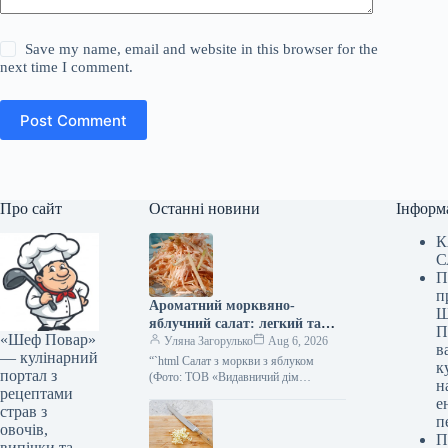
Save my name, email and website in this browser for the
next time I comment.
Post Comment
Про сайт
Останні новини
Інформ
К
С
П
п
Ароматний морквяно-
Ш
яблучний салат: легкий та
П
«Шеф Повар»
вітамінний рецепт (143 ккал)
Уляна Загорулько
Aug 6, 2026
в
— кулінарний
“`html Салат з моркви з яблуком
к
портал з
(Фото: ТОВ «Видавничий дім
н
рецептами
«Гастроном») Існують страви, які
е
здаються до непристойності простими
страв з
п
— і…
овочів,
П
випічки та