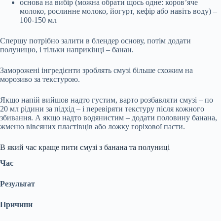
основа на вибір (можна обрати щось одне: коров’яче
молоко, рослинне молоко, йогурт, кефір або навіть воду) –
100-150 мл
Спершу потрібно залити в блендер основу, потім додати
полуницю, і тільки наприкінці – банан.
Заморожені інгредієнти зроблять смузі більше схожим на
морозиво за текстурою.
Якщо напій вийшов надто густим, варто розбавляти смузі – по
20 мл рідини за підхід – і перевіряти текстуру після кожного
збивання. А якщо надто водянистим – додати половину банана,
жменю вівсяних пластівців або ложку горіхової пасти.
В який час краще пити смузі з банана та полуниці
Час
Результат
Причини