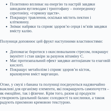
Позитивно впливає на енергію та настрій завдяки
швидким вуглеводам і триптофану – попереднику
серотоніну, «гормону щастя».
Покращує травлення, оскільки містить пектин і
клітковину.
Знімає набряки та сприяє здоров’ю серця і м’язів завдяки
вмісту калію.
Полуниця доповнює цей фрукт наступними властивостями:
Допомагає боротися з окислювальним стресом, покращує
імунітет і стан шкіри за рахунок вітаміну С.
Має протизапальний ефект завдяки антоціанам та елаговій
кислоті.
Покращує метаболізм і сприяє здоров’ю кісток,
враховуючи вміст марганцю.
Отже, у смузі з банана та полуниці поєднуються надзвичайно
важливі для організму елементи, які покращують самопочуття –
як емоційне, так і фізичне. Крім того, разом ці продукти
створюють ідеальний баланс солодкості та кислинки, а також
радують приємною кремовою текстурою.