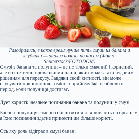
Разобрались, в какое время лучше пить смузи из банана и
клубники — анализ пользы по часам
(Фото:
Shutterstock/FOTODOM)
Смузі з банана та полуниці – це не тільки смачний і корисний,
але й естетично привабливий напій, який може стати чудовим
рішенням для перекусу. Завдяки своїй ситності, він може
слугувати повноцінною заміною прийому їжі, особливо в
період, коли полуниця достигає.
Дует користі: ідеальне поєднання банана та полуниці у смузі
Банан і полуниця самі по собі позитивно впливають на організм,
а їхнє поєднання здатне принести ще більше користі.
Ось яку роль відіграє в смузі банан: