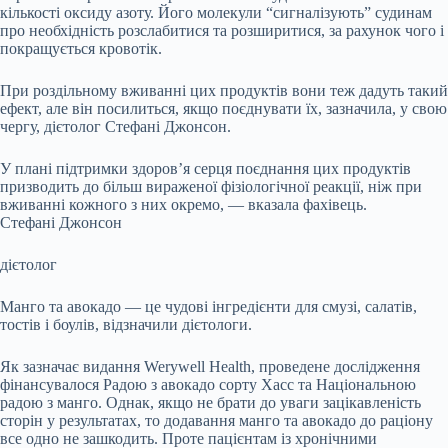
кількості оксиду азоту. Його молекули “сигналізують” судинам
про необхідність розслабитися та розширитися, за рахунок чого і
покращується кровотік.
При роздільному вживанні цих продуктів вони теж дадуть такий
ефект, але він посилиться, якщо поєднувати їх, зазначила, у свою
чергу, дієтолог Стефані Джонсон.
У плані підтримки здоров’я серця поєднання цих продуктів
призводить до більш вираженої фізіологічної реакції, ніж при
вживанні кожного з них окремо, — вказала фахівець.
Стефані Джонсон
дієтолог
Манго та авокадо — це чудові інгредієнти для смузі, салатів,
тостів і боулів, відзначили дієтологи.
Як зазначає видання Werywell Health, проведене дослідження
фінансувалося Радою з авокадо сорту Хасс та Національною
радою з манго. Однак, якщо не брати до уваги зацікавленість
сторін у результатах, то додавання манго та авокадо до раціону
все одно не зашкодить. Проте пацієнтам із хронічними