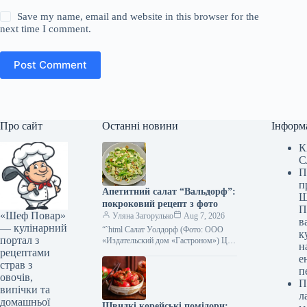
Save my name, email and website in this browser for the
next time I comment.
Post Comment
Про сайт
Останні новини
Інформ
К
С
П
п
Апетитний салат “Вальдорф”:
Ш
покроковий рецепт з фото
П
«Шеф Повар»
Уляна Загорулько
Aug 7, 2026
в
— кулінарний
“`html Салат Уолдорф (Фото: ООО
к
портал з
«Издательский дом «Гастроном») Цей
н
рецептами
класичний американський салат —
е
справжня знахідка для тих, хто цінує
страв з
п
свіжість,…
овочів,
П
випічки та
л
домашньої
Швидкі корейські помідори: