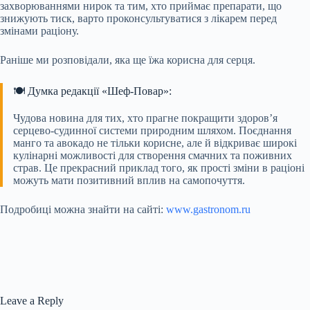
захворюваннями нирок та тим, хто приймає препарати, що
знижують тиск, варто проконсультуватися з лікарем перед
змінами раціону.
Раніше ми розповідали, яка ще їжа корисна для серця.
🍽️ Думка редакції «Шеф-Повар»:
Чудова новина для тих, хто прагне покращити здоров’я
серцево-судинної системи природним шляхом. Поєднання
манго та авокадо не тільки корисне, але й відкриває широкі
кулінарні можливості для створення смачних та поживних
страв. Це прекрасний приклад того, як прості зміни в раціоні
можуть мати позитивний вплив на самопочуття.
Подробиці можна знайти на сайті:
www.gastronom.ru
Leave a Reply