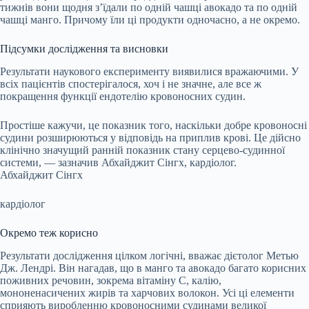
тижнів вони щодня з’їдали по одній чашці авокадо та по одній
чашці манго. Причому їли ці продукти одночасно, а не окремо.
Підсумки дослідження та висновки
Результати наукового експерименту виявилися вражаючими. У
всіх пацієнтів спостерігалося, хоч і не значне, але все ж
покращення функції ендотелію кровоносних судин.
Простіше кажучи, це показник того, наскільки добре кровоносні
судини розширюються у відповідь на приплив крові. Це дійсно
клінічно значущий ранній показник стану серцево-судинної
системи, — зазначив Абхайджит Сінгх, кардіолог.
Абхайджит Сінгх
кардіолог
Окремо теж корисно
Результати дослідження цілком логічні, вважає дієтолог Метью
Дж. Лендрі. Він нагадав, що в манго та авокадо багато корисних
поживних речовин, зокрема вітаміну С, калію,
мононенасичених жирів та харчових волокон. Усі ці елементи
сприяють виробленню кровоносними судинами великої