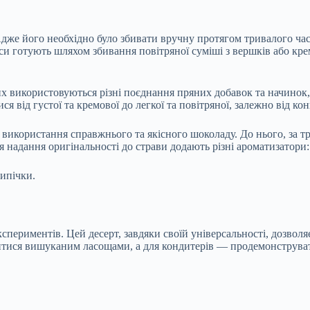
дже його необхідно було збивати вручну протягом тривалого час
си готують шляхом збивання повітряної суміші з вершків або кр
х використовуються різні поєднання пряних добавок та начинок,
ся від густої та кремової до легкої та повітряної, залежно від 
користання справжнього та якісного шоколаду. До нього, за тра
я надання оригінальності до страви додають різні ароматизатори:
ипічки.
ериментів. Цей десерт, завдяки своїй універсальності, дозволяє
дитися вишуканим ласощами, а для кондитерів — продемонструват