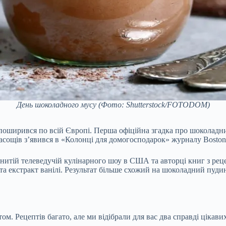
День шоколадного мусу
(Фото: Shutterstock/FOTODOM)
м поширився по всій Європі. Перша офіційна згадка про шоколадн
сощів з’явився в «Колонці для домогосподарок» журналу Boston g
итій телеведучій кулінарного шоу в США та авторці книг з реце
а екстракт ванілі. Результат більше схожий на шоколадний пудинг
. Рецептів багато, але ми відібрали для вас два справді цікави