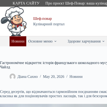
Skip
КАРТА САЙТУ
Про проєкт Шеф-Повар: ваша куліна
to
content
Шеф-повар
Кулінарний портал
Новини
Основне меню
Здорове харчування
Гастрономічне відкриття: історія французького шоколадного мусу
Чайлд
Діана Сахно
May 20, 2026
Новини
Серед десертів, що відзначаються гармонійним поєднанням смакі
класика як для поціновувачів простих ласощів, так і для безсор