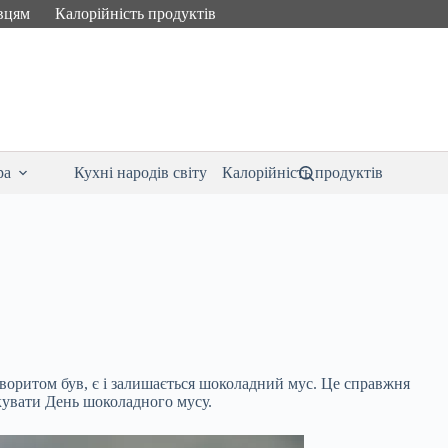
вцям
Калорійність продуктів
ра
Кухні народів світу
Калорійність продуктів
воритом був, є і залишається шоколадний мус. Це справжня
ткувати День шоколадного мусу.