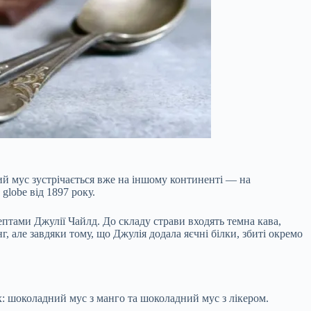
ий мус зустрічається вже на іншому континенті — на
lobe від 1897 року.
птами Джулії Чайлд. До складу страви входять темна кава,
, але завдяки тому, що Джулія додала яєчні білки, збиті окремо
х: шоколадний мус з манго та шоколадний мус з лікером.