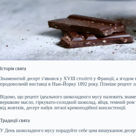
Історія свята
Знаменитий десерт з’явився у XVIII столітті у Франції, а згодо
продовольчій виставці в Нью-Йорку 1892 року. Пізніше рецепт ла
Відомо, що рецепт ідеального шоколадного мусу належить знамен
вершкове масло, гіркувато-солодкий шоколад, яйця, темний ром т
від жовтків, десерт набув легкої кремоподібної консистенції.
Традиції свята
У День шоколадного мусу порадуйте себе цим вишуканим десертом