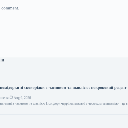
 I comment.
ни
-помідорки зі сковорідки з часником та шавлією: покроковий рецепт 
оненко
Aug 6, 2026
пательні з часником та шавлією Помідори черрі на пательні з часником та шавлією – це 