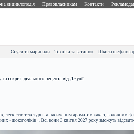
рна енциклопедія
Правовласникам
Контакти
Рекламода
Соуси та маринади
Техніка та затишок
Школа шеф-пова
 та секрет ідеального рецепта від Джулії
в, легкістю текстури та насиченим ароматом какао, головним фа
омних «шокоголіків». Всі вони 3 квітня 2027 року зможуть відсвя