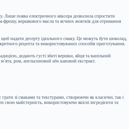
у. Лише поява електричного міксера дозволила спростити
ем-фрешу, вершкового масла та яєчних жовтків для отримання
 щоб надати десерту ідеального смаку. Це можуть бути шоколад,
конкретного рецепта та використовуваних способів приготування.
дицією, додають густі збиті вершки, яйця та ванільний
 м’ята, ром, апельсиновий або кавовий екстракт.
 грати зі смаками та текстурами, створюючи як класичні, так і
и свою майстерність, використовуючи якісні інгредієнти та