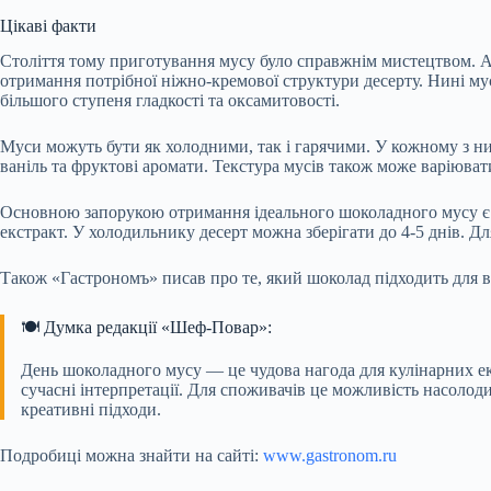
Цікаві факти
Століття тому приготування мусу було справжнім мистецтвом. А
отримання потрібної ніжно-кремової структури десерту. Нині му
більшого ступеня гладкості та оксамитовості.
Муси можуть бути як холодними, так і гарячими. У кожному з ни
ваніль та фруктові аромати. Текстура мусів також може варіювати
Основною запорукою отримання ідеального шоколадного мусу є ви
екстракт. У холодильнику десерт можна зберігати до 4-5 днів. Дл
Також «Гастрономъ» писав про те, який шоколад підходить для в
🍽️ Думка редакції «Шеф-Повар»:
День шоколадного мусу — це чудова нагода для кулінарних експ
сучасні інтерпретації. Для споживачів це можливість насоло
креативні підходи.
Подробиці можна знайти на сайті:
www.gastronom.ru