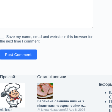
Save my name, email and website in this browser for
the next time I comment.
Post Comment
Про сайт
Останні новини
Інформ
К
С
Запечена свиняча шийка з
П
пікантним перцем, свіжим
п
«Шеф
шпинатом та італійським
Ірина Назаренко
Aug 8, 2026
Ш