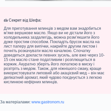
🍰 Секрет від Шефа:
Для приготування млинців з медом вам знадобиться
м’яке вершкове масло. Якщо ви не дістали його з
холодильника заздалегідь, можна розм’якшити його
дуже простим способом. Покладіть брусок масла на
лист паперу для випічки, накрийте другим листом і
почніть розкачувати масло качалкою. Спочатку
доведеться докласти певних зусиль, але вже через 10-
15 сек масло стане податливим і розплющиться в
коржик. Акуратно зберіть його лопаткою в миску і
розітріть з медом. Також, для ніжнішого смаку, краще
використовувати липовий або акацієвий мед – він має
делікатний аромат, який чудово поєднується з легкою
кислинкою кефірних млинців.
За матеріалами:
www.gastronom.ru