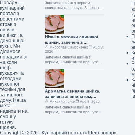
Повар» —
прошутто: розкішна страва
Запечена шийка з перцем,
П
кулінарний
шпинатом та прошуто Запечена
для справжніх гурманів
в
шийка з перцем, шпинатом та
портал з
к
прошуто Запечена шийка з
рецептами
н
перцем, шпинатом та…
страв з
е
овочів,
о
випічки та
П
Ніжні шматочки свинячої
домашньої
л
шийки, запечені зі
кухні. Ми
а
шпинатом, перцем та
Мирослав Самсоненко
Aug 8,
ділимося
2026
К
прошуто: поживний рецепт
порадами зі
Запечена свиняча шийка з
и
з фото
«школи
перцем, шпинатом та прошуто
Р
Запечена шийка з перцем,
шеф-
о
шпинатом та прошуто Запечена
кухаря» та
м
свиняча шийка з перцем,…
оглядами
К
кухонної
н
техніки для
п
Ароматна свиняча шийка,
затишного
і
запечена зі шпинатом,
дому. Наша
перцем та прошутто:
Михайло Голик
Aug 8, 2026
мета —
рецепт від Шефа
Запечена свиняча шийка з
надихати на
перцем, шпинатом та прошуто
смачну
Запечена шийка з перцем,
готуку
шпинатом та прошуто Запечена
свиняча шийка з перцем,…
щодня.
Copyright © 2026 - Кулінарний портал «Шеф-повар».