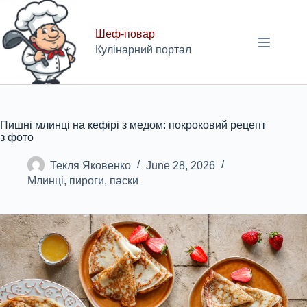
Skip
to
content
Шеф-повар
Кулінарний портал
Пишні млинці на кефірі з медом: покроковий рецепт
з фото
Текля Яковенко
June 28, 2026
Млинці, пироги, паски