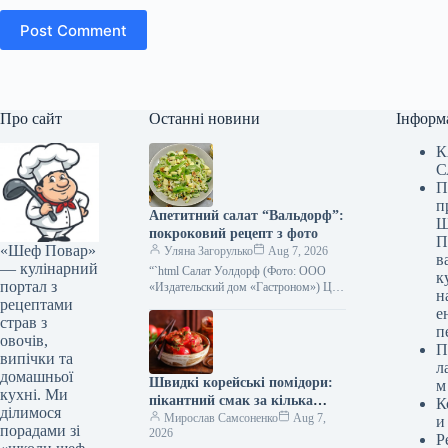
Post Comment
Про сайт
Останні новини
Інформ
К
С
П
п
Апетитний салат “Вальдорф”:
Ш
покроковий рецепт з фото
П
«Шеф Повар»
Уляна Загорулько
Aug 7, 2026
в
— кулінарний
“`html Салат Уолдорф (Фото: ООО
к
портал з
«Издательский дом «Гастроном») Цей
н
рецептами
класичний американський салат —
е
справжня знахідка для тих, хто цінує
страв з
п
свіжість,…
овочів,
П
випічки та
л
домашньої
Швидкі корейські помідори:
м
кухні. Ми
пікантний смак за кілька
К
ділимося
хвилин, покроковий рецепт з
Мирослав Самсоненко
Aug 7,
и
порадами зі
2026
фото
Р