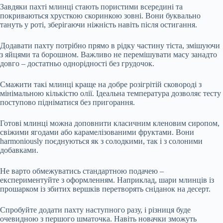
Завдяки пахті млинці стають пористими всередині та
покриваються хрусткою скоринкою зовні. Вони буквально
тануть у роті, зберігаючи ніжність навіть після остигання.
Додавати пахту потрібно прямо в рідку частину тіста, змішуючи
з яйцями та борошном. Важливо не перемішувати масу занадто
довго – достатньо однорідності без грудочок.
Смажити такі млинці краще на добре розігрітій сковороді з
мінімальною кількістю олії. Ідеальна температура дозволяє тесту
поступово підніматися без пригорання.
Готові млинці можна доповнити класичним кленовим сиропом,
свіжими ягодами або карамелізованими фруктами. Вони
harmoniously поєднуються як з солодкими, так і з солоними
добавками.
Не варто обмежуватись стандартною подачею –
експериментуйте з оформленням. Наприклад, шари млинців із
прошарком із збитих вершків перетворять сніданок на десерт.
Спробуйте додати пахту наступного разу, і різниця буде
очевидною з першого шматочка. Навіть новачки зможуть