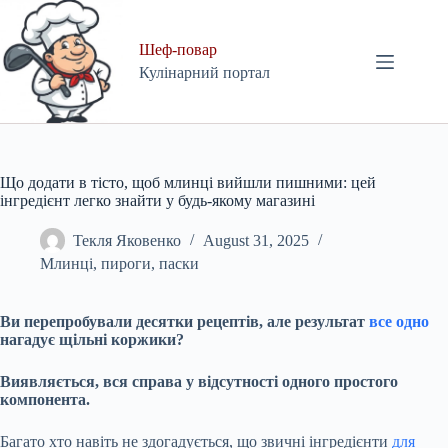
Skip
to
content
Шеф-повар
Кулінарний портал
Що додати в тісто, щоб млинці вийшли пишними: цей
інгредієнт легко знайти у будь-якому магазині
Текля Яковенко
August 31, 2025
Млинці, пироги, паски
Ви перепробували десятки рецептів, але результат
все одно
нагадує щільні коржики?
Виявляється, вся справа у відсутності одного простого
компонента.
Багато хто навіть не здогадується, що звичні інгредієнти
для