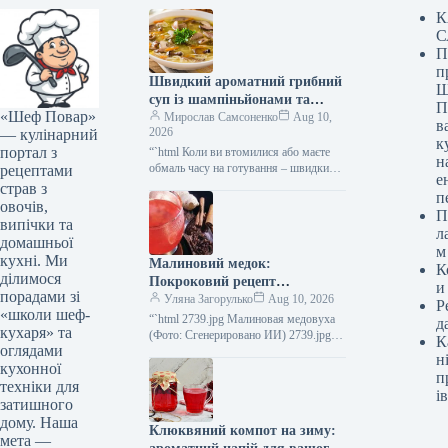
К
С
П
п
Швидкий ароматний грибний
Ш
суп із шампіньйонами та
П
«Шеф Повар»
білими грибами: рецепт для
Мирослав Самсоненко
Aug 10,
в
2026
— кулінарний
насолоди
к
портал з
“`html Коли ви втомилися або маєте
н
обмаль часу на готування – швидкий
рецептами
е
грибний суп-локшина з печерицями та
страв з
п
білими грибами стане…
овочів,
П
випічки та
л
домашньої
м
кухні. Ми
Малиновий медок:
К
ділимося
Покроковий рецепт
и
порадами зі
неймовірної насолоди без
Уляна Загорулько
Aug 10, 2026
Р
«школи шеф-
калорій
“`html 2739.jpg Малиновая медовуха
д
кухаря» та
(Фото: Сгенерировано ИИ) 2739.jpg
К
оглядами
2739.jpg Малиновая медовуха (Фото:
н
кухонної
Сгенерировано ИИ) Малинова
п
медовуха — це напій з…
техніки для
ів
затишного
дому. Наша
Клюквяний компот на зиму:
мета —