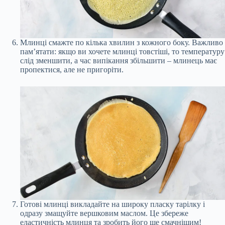
Млинці смажте по кілька хвилин з кожного боку. Важливо
пам’ятати: якщо ви хочете млинці товстіші, то температуру
слід зменшити, а час випікання збільшити – млинець має
пропектися, але не пригоріти.
Готові млинці викладайте на широку пласку тарілку і
одразу змащуйте вершковим маслом. Це збереже
еластичність млинця та зробить його ще смачнішим!