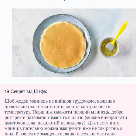
🍰 Секрет від Шефа:
Щоб жоден млинець не вийшов грудочкою, важливо
правильно підготувати пательню та контролювати
температуру. Перш ніж смажити перший млинець, добре
розігрійте пательню і змастіть її олією (можна використати
шматочок сала, наколотий на виделку). Для наступних
млинців пательню можна змащувати вже не так рясно, а
іноді й зовсім не змащувати, якщо пательня має гарне