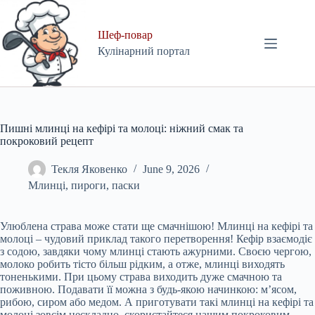
Skip
to
content
Шеф-повар
Кулінарний портал
Пишні млинці на кефірі та молоці: ніжний смак та
покроковий рецепт
Текля Яковенко
June 9, 2026
Млинці, пироги, паски
Улюблена страва може стати ще смачнішою! Млинці на кефірі та
молоці – чудовий приклад такого перетворення! Кефір взаємодіє
з содою, завдяки чому млинці стають ажурними. Своєю чергою,
молоко робить тісто більш рідким, а отже, млинці виходять
тоненькими. При цьому страва виходить дуже смачною та
поживною. Подавати її можна з будь-якою начинкою: м’ясом,
рибою, сиром або медом. А приготувати такі млинці на кефірі та
молоці зовсім нескладно, скористайтеся нашим покроковим