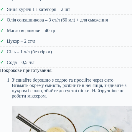
Яйця курячі 1-ї категорії – 2 шт
Олія соняшникова – 3 ст/л (60 мл) + для смаження
Масло вершкове – 40 гр
Цукор – 2 ст/л
Сіль – 1 ч/л (без гірки)
Сода – 0,5 ч/л
Покрокове приготування:
З’єднайте борошно з содою та просійте через сито.
Візьміть окрему ємність, розбийте в неї яйця, з’єднайте з
цукром і сіллю, збийте до густої пінки. Найзручніше це
робити міксером.