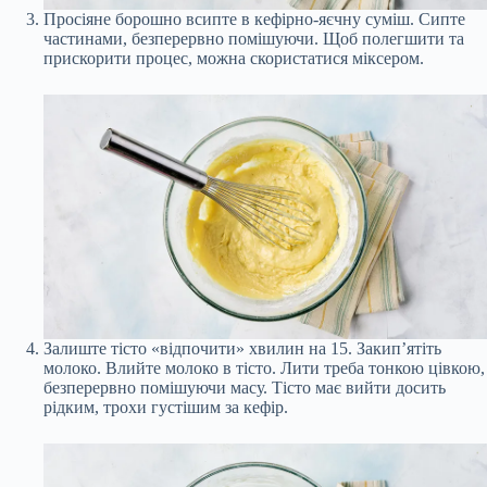
Просіяне борошно всипте в кефірно-яєчну суміш. Сипте
частинами, безперервно помішуючи. Щоб полегшити та
прискорити процес, можна скористатися міксером.
Залиште тісто «відпочити» хвилин на 15. Закип’ятіть
молоко. Влийте молоко в тісто. Лити треба тонкою цівкою,
безперервно помішуючи масу. Тісто має вийти досить
рідким, трохи густішим за кефір.