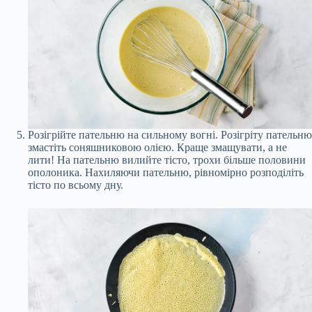
Розігрійте пательню на сильному вогні. Розігріту пательню
змастіть соняшниковою олією. Краще змащувати, а не
лити! На пательню вилийте тісто, трохи більше половини
ополоника. Нахиляючи пательню, рівномірно розподіліть
тісто по всьому дну.