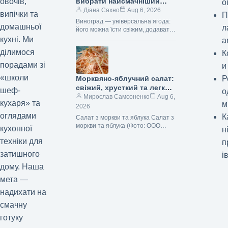
вибрати найсмачніший
овочів,
о
виноград: секрети від
Діана Сахно
Aug 6, 2026
випічки та
П
Россельгоспнагляду
Виноград — універсальна ягода:
домашньої
л
його можна їсти свіжим, додавати
до різноманітних страв, робити
кухні. Ми
а
заготівлі, і все це принесе не
ділимося
К
тільки…
порадами зі
и
«школи
Морквяно-яблучний салат:
Р
свіжий, хрусткий та легкий
шеф-
о
рецепт з фото
Мирослав Самсоненко
Aug 6,
кухаря» та
м
2026
оглядами
К
Салат з моркви та яблука Салат з
моркви та яблука (Фото: ООО
кухонної
н
«Видавничий дім «Гастроном»)
техніки для
п
Існують страви, які здаються
неймовірно…
затишного
і
дому. Наша
мета —
надихати на
смачну
готуку