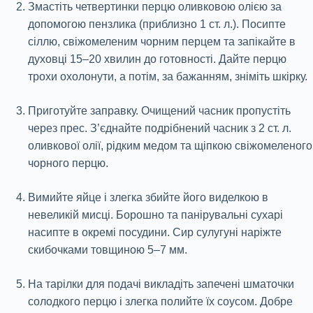
Змастіть четвертинки перцю оливковою олією за
допомогою пензлика (приблизно 1 ст. л.). Посипте
сіллю, свіжомеленим чорним перцем та запікайте в
духовці 15–20 хвилин до готовності. Дайте перцю
трохи охолонути, а потім, за бажанням, зніміть шкірку.
Приготуйте заправку. Очищений часник пропустіть
через прес. З’єднайте подрібнений часник з 2 ст. л.
оливкової олії, рідким медом та щіпкою свіжомеленого
чорного перцю.
Вимийте яйце і злегка збийте його виделкою в
невеликій мисці. Борошно та панірувальні сухарі
насипте в окремі посудини. Сир сулугуні наріжте
скибочками товщиною 5–7 мм.
На тарілки для подачі викладіть запечені шматочки
солодкого перцю і злегка полийте їх соусом. Добре