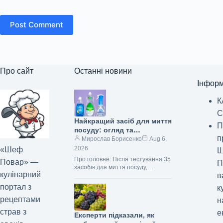
Post Comment
Про сайт
Останні новини
Інформ
К
С
Найкращий засіб для миття
П
посуду: огляд та
п
рекомендації
Мирослав Борисенко
Aug 6,
2026
«Шеф
Ш
Про головне: Після тестування 35
Повар» —
П
засобів для миття посуду,
кулінарний
в
Palmolive Ultra Pure + Clear Dish
Liquid став найкращим вибором
портал з
к
для…
рецептами
н
страв з
е
Експерти підказали, як