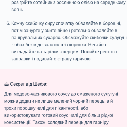
розігрійте сотейник з рослинною олією на середньому
вогні.
Кожну скибочку сиру спочатку обваляйте в борошні,
потім занурте у збите яйце і ретельно обваляйте в
панірувальних сухарях. Обсмажуйте скибочки сулугуні
з обох боків до золотистої скоринки. Негайно
викладайте на тарілки з перцем. Полийте рештою
заправки і подавайте страву гарячою.
🍰 Секрет від Шефа:
Для медово-часникового соусу до смаженого сулугуні
можна додати не лише мелений чорний перець, а й
трохи порошку чилі для пікантності, або
використовувати готовий соус чилі для більш рідкої
консистенції. Також, солодкий перець для гарніру