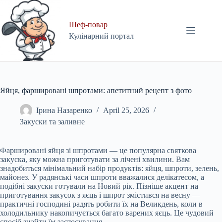
Skip
to
content
Шеф-повар
Кулінарний портал
Яйця, фаршировані шпротами: апетитний рецепт з фото
Ірина Назаренко
April 25, 2026
Закуски та заливне
Фаршировані яйця зі шпротами — це популярна святкова
закуска, яку можна приготувати за лічені хвилини. Вам
знадобиться мінімальний набір продуктів: яйця, шпроти, зелень,
майонез. У радянські часи шпроти вважалися делікатесом, а
подібні закуски готували на Новий рік. Пізніше акцент на
приготування закусок з яєць і шпрот змістився на весну —
практичні господині радять робити їх на Великдень, коли в
холодильнику накопичується багато варених яєць. Це чудовий
спосіб знайти їм застосування.