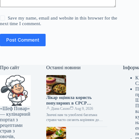
Save my name, email and website in this browser for the
next time I comment.
Post Comment
Про сайт
Останні новини
Інформ
К
С
П
п
Лікар оцінила користь
Ш
популярних в СРСР
П
«Шеф Повар»
гастрономічних поєднань
Діана Сахно
Aug 9, 2026
в
— кулінарний
Звичні нам та улюблені багатьма
к
портал з
страви часто сягають корінням до
н
рецептами
радянської кухні. Вони ситні, смачні та
е
навіюють приємну ностальгію. Але…
страв з
п
овочів,