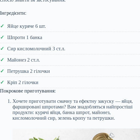
Інгредієнти:
Яйце куряче 6 шт.
Шпроти 1 банка
Сир кисломолочний 3 ст.л.
Майонез 2 ст.л.
Петрушка 2 гілочки
Кріп 2 гілочки
Покрокове приготування:
Хочете приготувати смачну та ефектну закуску — яйця,
фаршировані шпротами? Вам знадобляться найпростіші
продукти: курячі яйця, банка шпрот, майонез,
кисломолочний сир, зелень кропу та петрушки.