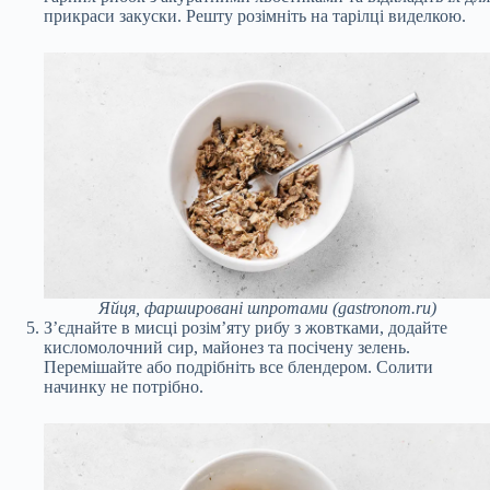
прикраси закуски. Решту розімніть на тарілці виделкою.
Яйця, фаршировані шпротами (gastronom.ru)
З’єднайте в мисці розім’яту рибу з жовтками, додайте
кисломолочний сир, майонез та посічену зелень.
Перемішайте або подрібніть все блендером. Солити
начинку не потрібно.