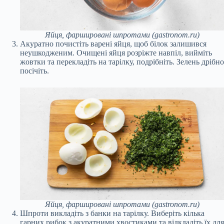
Яйця, фаршировані шпротами (gastronom.ru)
Акуратно почистіть варені яйця, щоб білок залишився
неушкодженим. Очищені яйця розріжте навпіл, вийміть
жовтки та перекладіть на тарілку, подрібніть. Зелень дрібно
посічіть.
Яйця, фаршировані шпротами (gastronom.ru)
Шпроти викладіть з банки на тарілку. Виберіть кілька
гарних рибок з акуратними хвостиками та відкладіть їх для