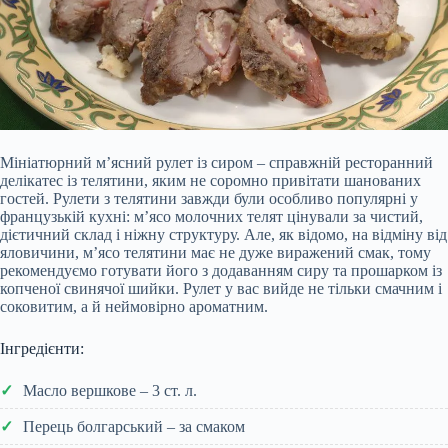
Мініатюрний м’ясний рулет із сиром – справжній ресторанний
делікатес із телятини, яким не соромно привітати шанованих
гостей. Рулети з телятини завжди були особливо популярні у
французькій кухні: м’ясо молочних телят цінували за чистий,
дієтичний склад і ніжну структуру. Але, як відомо, на відміну від
яловичини, м’ясо телятини має не дуже виражений смак, тому
рекомендуємо готувати його з додаванням сиру та прошарком із
копченої свинячої шийки. Рулет у вас вийде не тільки смачним і
соковитим, а й неймовірно ароматним.
Інгредієнти:
Масло вершкове – 3 ст. л.
Перець болгарський – за смаком