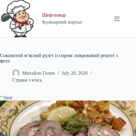
Skip
to
content
Шеф-повар
Кулінарний портал
Соковитий м’ясний рулет із сиром: покроковий рецепт з
фото
Михайло Голик
July 20, 2026
Страви з м'яса
“`html