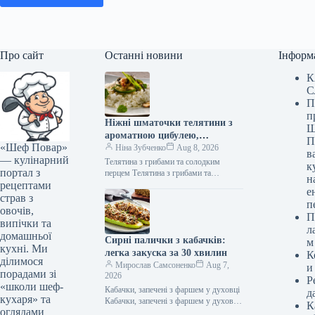
Про сайт
Останні новини
Інформ
К
С
П
п
Ніжні шматочки телятини з
Ш
ароматною цибулею,
П
«Шеф Повар»
соковитими грибами та
Ніна Зубченко
Aug 8, 2026
в
— кулінарний
солодким болгарським
Телятина з грибами та солодким
к
портал з
перцем: швидкий рецепт за
перцем Телятина з грибами та
н
рецептами
солодким перцем (Фото: gastronom.ru)
279 ккал
е
Телятина з печерицями та болгарським
страв з
п
перцем…
овочів,
П
випічки та
л
домашньої
Сирні палички з кабачків:
м
кухні. Ми
легка закуска за 30 хвилин
К
ділимося
Мирослав Самсоненко
Aug 7,
и
порадами зі
2026
Р
«школи шеф-
Кабачки, запечені з фаршем у духовці
д
кухаря» та
Кабачки, запечені з фаршем у духовці
К
оглядами
(Фото: ООО «Издательский дом