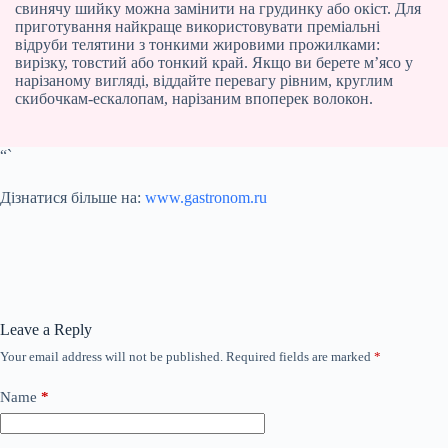
свинячу шийку можна замінити на грудинку або окіст. Для
приготування найкраще використовувати преміальні
відруби телятини з тонкими жировими прожилками:
вирізку, товстий або тонкий край. Якщо ви берете м’ясо у
нарізаному вигляді, віддайте перевагу рівним, круглим
скибочкам-ескалопам, нарізаним впоперек волокон.
“`
Дізнатися більше на:
www.gastronom.ru
Leave a Reply
Your email address will not be published.
Required fields are marked
*
Name
*