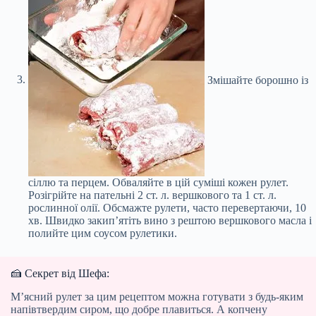
Змішайте борошно із
сіллю та перцем. Обваляйте в цій суміші кожен рулет.
Розігрійте на пательні 2 ст. л. вершкового та 1 ст. л.
рослинної олії. Обсмажте рулети, часто перевертаючи, 10
хв. Швидко закип’ятіть вино з рештою вершкового масла і
полийте цим соусом рулетики.
🍰 Секрет від Шефа:
М’ясний рулет за цим рецептом можна готувати з будь-яким
напівтвердим сиром, що добре плавиться. А копчену