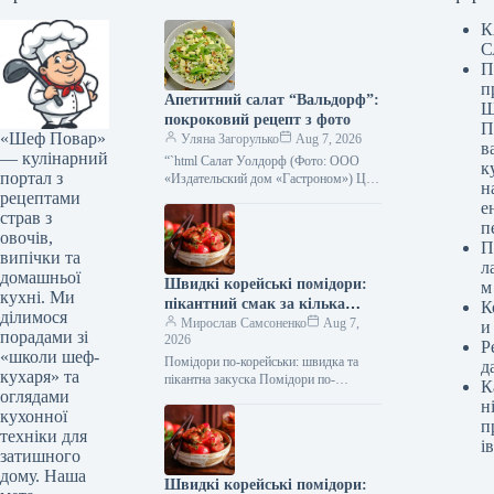
К
С
П
п
Апетитний салат “Вальдорф”:
Ш
покроковий рецепт з фото
П
«Шеф Повар»
Уляна Загорулько
Aug 7, 2026
в
— кулінарний
“`html Салат Уолдорф (Фото: ООО
к
портал з
«Издательский дом «Гастроном») Цей
н
рецептами
класичний американський салат —
е
справжня знахідка для тих, хто цінує
страв з
п
свіжість,…
овочів,
П
випічки та
л
домашньої
Швидкі корейські помідори:
м
кухні. Ми
пікантний смак за кілька
К
ділимося
хвилин, покроковий рецепт з
Мирослав Самсоненко
Aug 7,
и
порадами зі
2026
фото
Р
«школи шеф-
Помідори по-корейськи: швидка та
д
кухаря» та
пікантна закуска Помідори по-
К
оглядами
корейськи швидко (Фото: gastronom.ru)
н
кухонної
Помідори по-корейськи – це
п
приголомшлива закуска, яка точно
техніки для
ів
сподобається…
затишного
дому. Наша
Швидкі корейські помідори: