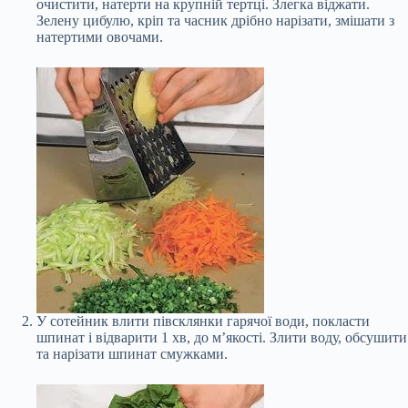
очистити, натерти на крупній тертці. Злегка віджати.
Зелену цибулю, кріп та часник дрібно нарізати, змішати з
натертими овочами.
У сотейник влити півсклянки гарячої води, покласти
шпинат і відварити 1 хв, до м’якості. Злити воду, обсушити
та нарізати шпинат смужками.