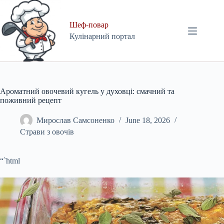
Skip
to
content
Шеф-повар
Кулінарний портал
Ароматний овочевий кугель у духовці: смачний та
поживний рецепт
Мирослав Самсоненко
June 18, 2026
Страви з овочів
“`html