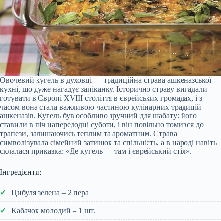
Овочевий кугель в духовці — традиційна страва ашкеназської
кухні, що дуже нагадує запіканку. Історично страву вигадали
готувати в Європі XVIII століття в єврейських громадах, і з
часом вона стала важливою частиною кулінарних традицій
ашкеназів. Кугель був особливо зручний для шабату: його
ставили в піч напередодні суботи, і він повільно томився до
трапези, залишаючись теплим та ароматним. Страва
символізувала сімейний затишок та спільність, а в народі навіть
склалася приказка: «Де кугель — там і єврейський стіл».
Інгредієнти:
Цибуля зелена – 2 пера
Кабачок молодий – 1 шт.