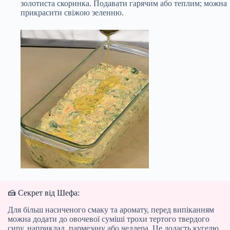
золотиста скоринка. Подавати гарячим або теплим; можна
прикрасити свіжою зеленню.
🍰 Секрет від Шефа:
Для більш насиченого смаку та аромату, перед випіканням
можна додати до овочевої суміші трохи тертого твердого
сиру, наприклад, пармезану або чеддера. Це додасть кугелю