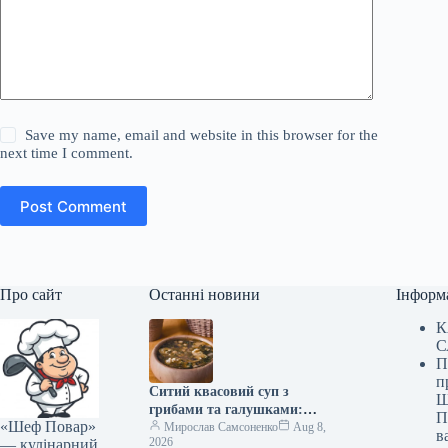
Save my name, email and website in this browser for the
next time I comment.
Post Comment
Про сайт
Останні новини
Інформ
К
С
П
п
Ситий квасовий суп з
Ш
грибами та галушками:
П
«Шеф Повар»
покроковий рецепт з фото
Мирослав Самсоненко
Aug 8,
в
2026
— кулінарний