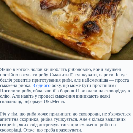
Якщо в когось чоловіки люблять риболовлю, вони змушені
постійно готувати рибу. Смажити її, тушкувати, варити. Існує
безліч рецептів приготування риби, але найсмачніша — проста
смажена рибка.
З одного
боку, що може бути простішим?
Посолили рибу, обваляли її в борошні і виклали на сковорідку в
олію. Але навіть у процесі смаження виникають деякі
складнощі, інформує Ukr.Media.
Річ у тім, що риба може прилипати до сковороди, не з’являється
апетитна скоринка, рибка тушкується. Але є кілька
важливих
секретів, яких слід дотримуватися при смаженні риби на
сковорідці. Отже, що треба враховувати.