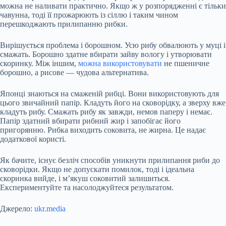
можна не наливати практично. Якщо ж у розпорядженні є тільки
чавунна, тоді її прожарюють із сіллю і таким чином
перешкоджають прилипанню рибки.
Вирішується проблема і борошном. Усю рибу обвалюють у муці і
смажать. Борошно здатне вбирати зайву вологу і утворювати
скоринку. Між іншим,
можна використовувати
не пшеничне
борошно, а рисове — чудова альтернатива.
Японці знаються на смаженій рибці. Вони використовують для
цього звичайний папір. Кладуть його на сковорідку, а зверху вже
кладуть рибу. Смажать рибу як завжди, немов паперу і немає.
Папір здатний вбирати рибний жир і запобігає його
пригорянню. Рибка виходить соковита, не жирна. Це надає
додаткової користі.
Як бачите, існує безліч способів уникнути прилипання риби до
сковорідки. Якщо не допускати помилок, тоді і ідеальна
скоринка вийде, і м’якуш соковитий залишиться.
Експериментуйте та насолоджуйтеся результатом.
Джерело:
ukr.media