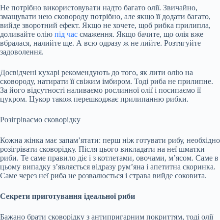
Не потрібно використовувати надто багато олії. Звичайно,
змащувати нею сковороду потрібно, але якщо її додати багато,
вийде зворотний ефект. Якщо не хочете, щоб рибка прилипла,
доливайте олію
під час
смаження. Якщо бачите, що олія вже
вбралася, налийте ще. А всю одразу ж не лийте. Розтягуйте
задоволення.
Досвідчені кухарі рекомендують до того, як лити олію на
сковороду, натирати її свіжим імбиром. Тоді риба не прилипне.
За його відсутності наливаємо рослинної олії і посипаємо її
цукром. Цукор також перешкоджає прилипанню рибки.
Розігріваємо сковорідку
Кожна жінка має запам’ятати: перш ніж готувати рибу, необхідно
розігрівати сковорідку. Після цього викладати на неї шматки
риби. Те саме правило діє і з котлетами, овочами, м’ясом. Саме в
цьому випадку з’являється відразу рум’яна і апетитна скоринка.
Саме через неї риба не розвалюється і страва вийде соковита.
Секрети приготування ідеальної риби
Бажано брати сковорідку з антипригарним покриттям, тоді олії