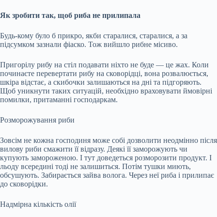
Як зробити так, щоб риба не прилипала
Будь-кому було б прикро, якби старалися, старалися, а за
підсумком зазнали фіаско. Тож вийшло рибне місиво.
Пригорілу рибу на стіл подавати ніхто не буде — це жах. Коли
починаєте перевертати рибу на сковорідці, вона розвалюється,
шкіра відстає, а скибочки залишаються на дні та підгоряють.
Щоб уникнути таких ситуацій, необхідно враховувати ймовірні
помилки, притаманні господаркам.
Розморожування риби
Зовсім не кожна господиня може собі дозволити неодмінно після
вилову риби смажити її відразу. Деякі її заморожують чи
купують замороженою. І тут доведеться розморозити продукт. І
льоду всередині тоді не залишиться. Потім тушки миють,
обсушують. Забирається зайва волога. Через неї риба і прилипає
до сковорідки.
Надмірна кількість олії