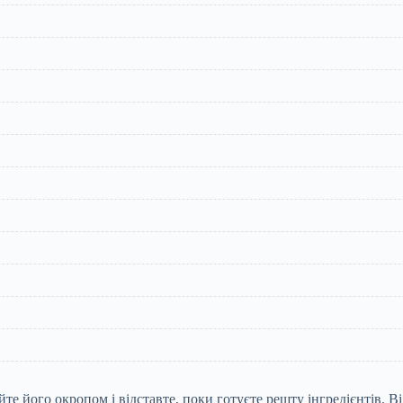
 його окропом і відставте, поки готуєте решту інгредієнтів. Ві