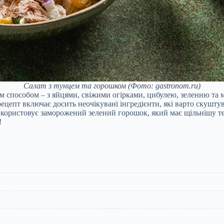
Салат з тунцем та горошком
(Фото: gastronom.ru)
м способом – з яйцями, свіжими огірками, цибулею, зеленню та
ецепт включає досить неочікувані інгредієнти, які варто скушту
икористовує заморожений зелений горошок, який має щільнішу те
!