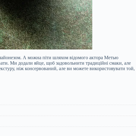
 майонезом. А можна піти шляхом відомого актора Метью
вати. Ми додали яйце, щоб задовольнити традиційні смаки, але
кстуру, ніж консервований, але ви можете використовувати той,