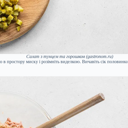
Салат з тунцем та горошком (gastronom.ru)
го в простору миску і розімніть виделкою. Вичавіть сік половин