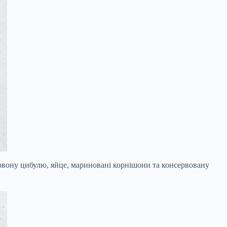
червону цибулю, яйце, мариновані корнішони та консервовану