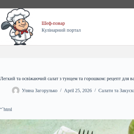
Skip
to
content
Шеф-повар
Кулінарний портал
Легкий та освіжаючий салат з тунцем та горошком: рецепт для в
Уляна Загорулько
April 25, 2026
Салати та Закуск
“`html