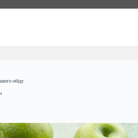
ашого обіду
и