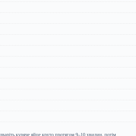
дваріть куряче яйце круто протягом 9–10 хвилин, потім