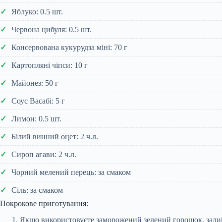
Яблуко: 0.5 шт.
Червона цибуля: 0.5 шт.
Консервована кукурудза міні: 70 г
Картопляні чіпси: 10 г
Майонез: 50 г
Соус Васабі: 5 г
Лимон: 0.5 шт.
Білий винний оцет: 2 ч.л.
Сироп агави: 2 ч.л.
Чорний мелений перець: за смаком
Сіль: за смаком
Покрокове приготування:
Якщо використовуєте заморожений зелений горошок, залийте