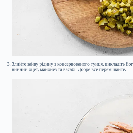
Злийте зайву рідину з консервованого тунця, викладіть йо
винний оцет, майонез та васабі. Добре все перемішайте.