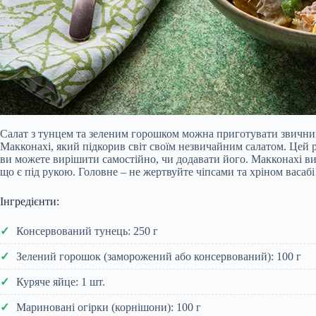
Салат з тунцем та зеленим горошком можна приготувати звични
Макконахі, який підкорив світ своїм незвичайним салатом. Цей р
ви можете вирішити самостійно, чи додавати його. Макконахі в
що є під рукою. Головне – не жертвуйте чіпсами та хріном васабі
Інгредієнти:
Консервований тунець: 250 г
Зелений горошок (заморожений або консервований): 100 г
Куряче яйце: 1 шт.
Мариновані огірки (корнішони): 100 г