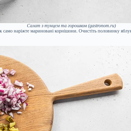
Салат з тунцем та горошком (gastronom.ru)
к само наріжте мариновані корнішони. Очистіть половинку яблук