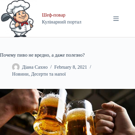
Skip
to
content
Шеф-повар
Кулінарний портал
Почему пиво не вредно, а даже полезно?
Діана Сахно
February 8, 2021
Новини
,
Десерти та напої