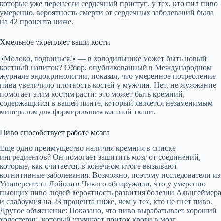
которые уже перенесли сердечный приступ, у тех, кто пил пиво
умеренно, вероятность смерти от сердечных заболеваний была
на 42 процента ниже.
Хмельное укрепляет ваши кости
«Молоко, подвинься!» — в холодильнике может быть новый
костный напиток? Обзор, опубликованный в Международном
журнале эндокринологии, показал, что умеренное потребление
пива увеличило плотность костей у мужчин. Нет, не жужжание
помогает этим костям расти: это может быть кремний,
содержащийся в вашей пинте, который является незаменимым
минералом для формирования костной ткани.
Пиво способствует работе мозга
Еще одно преимущество наличия кремния в списке
ингредиентов? Он помогает защитить мозг от соединений,
которые, как считается, в конечном итоге вызывают
когнитивные заболевания. Возможно, поэтому исследователи из
Университета Лойола в Чикаго обнаружили, что у умеренно
пьющих пиво людей вероятность развития болезни Альцгеймера
и слабоумия на 23 процента ниже, чем у тех, кто не пьет пиво.
Другое объяснение: Показано, что пиво вырабатывает хороший
холестерин, который улучшает приток крови в мозг.