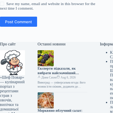
Save my name, email and website in this browser for the
next time I comment.
Post Comment
Про сайт
Останні новини
Інформ
К
С
П
п
Експерти підказали, як
Ш
вибрати найсмачніший
П
«Шеф Повар»
виноград: секрети від
Діана Сахно
Aug 6, 2026
в
— кулінарний
Россельгоспнагляду
Виноград — універсальна ягода: його
к
портал з
можна їсти свіжим, додавати до
н
рецептами
різноманітних страв, робити заготівлі,
е
і все це принесе не тільки…
страв з
п
овочів,
П
випічки та
л
домашньої
Морквяно-яблучний салат:
м