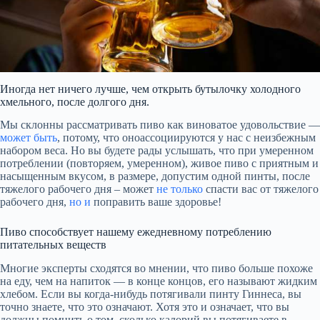
Иногда нет ничего лучше, чем открыть бутылочку холодного
хмельного, после долгого дня.
Мы склонны рассматривать пиво как виноватое удовольствие —
может быть
, потому, что оноассоциируются у нас с неизбежным
набором веса. Но вы будете рады услышать, что при умеренном
потреблении (повторяем, умеренном), живое пиво с приятным и
насыщенным вкусом, в размере, допустим одной пинты, после
тяжелого рабочего дня – может
не только
спасти вас от тяжелого
рабочего дня,
но и
поправить ваше здоровье!
Пиво способствует нашему ежедневному потреблению
питательных веществ
Многие эксперты сходятся во мнении, что пиво больше похоже
на еду, чем на напиток — в конце концов, его называют жидким
хлебом. Если вы когда-нибудь потягивали пинту Гиннеса, вы
точно знаете, что это означают. Хотя это и означает, что вы
должны помнить о том, сколько калорий вы потягиваете в