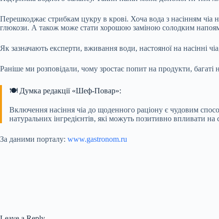
Перешкоджає стрибкам цукру в крові. Хоча вода з насінням чіа н
глюкози. А також може стати хорошою заміною солодким напоя
Як зазначають експерти, вживання води, настояної на насінні чіа
Раніше ми розповідали, чому зростає попит на продукти, багаті н
🍽️ Думка редакції «Шеф-Повар»:
Включення насіння чіа до щоденного раціону є чудовим спосо
натуральних інгредієнтів, які можуть позитивно впливати на
За даними порталу:
www.gastronom.ru
Leave a Reply