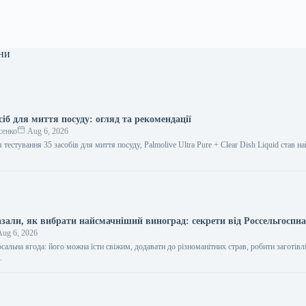
ни
іб для миття посуду: огляд та рекомендації
сенко
Aug 6, 2026
 тестування 35 засобів для миття посуду, Palmolive Ultra Pure + Clear Dish Liquid став 
азали, як вибрати найсмачніший виноград: секрети від Россельгоспн
ug 6, 2026
альна ягода: його можна їсти свіжим, додавати до різноманітних страв, робити заготівлі,
…