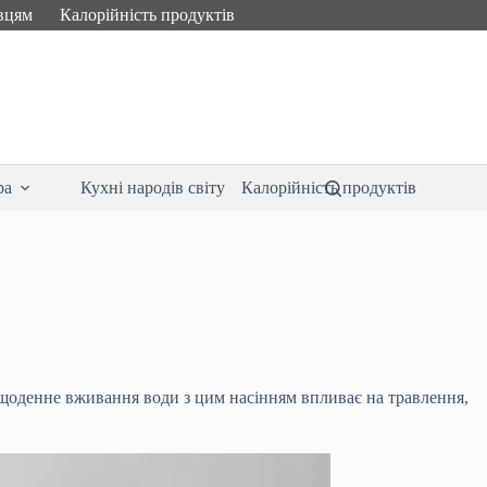
вцям
Калорійність продуктів
ра
Кухні народів світу
Калорійність продуктів
як щоденне вживання води з цим насінням впливає на травлення,