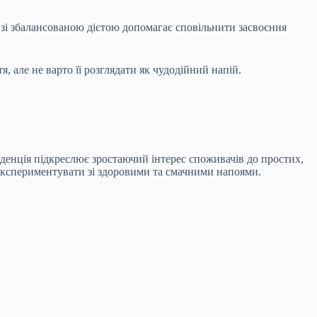
і зі збалансованою дієтою допомагає сповільнити засвоєння
 але не варто її розглядати як чудодійний напій.
денція підкреслює зростаючий інтерес споживачів до простих,
 експериментувати зі здоровими та смачними напоями.