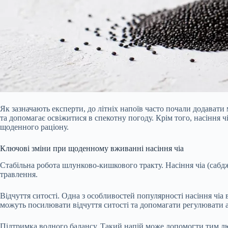
Як зазначають експерти, до літніх напоїв часто почали додавати
та допомагає освіжитися в спекотну погоду. Крім того, насіння 
щоденного раціону.
Ключові зміни при щоденному вживанні насіння чіа
Стабільна робота шлунково-кишкового тракту. Насіння чіа (сабд
травлення.
Відчуття ситості. Одна з особливостей популярності насіння чіа 
можуть посилювати відчуття ситості та допомагати регулювати а
Підтримка водного балансу. Такий напій може допомогти тим лю