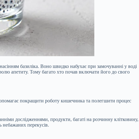
 насінням базиліка. Воно швидко набухає при замочуванні у воді
ролю апетиту. Тому багато хто почав включати його до свого
ка допомагає покращити роботу кишечника та полегшити процес
танніми дослідженнями, продукти, багаті на розчинну клітковину,
ь небажаних перекусів.