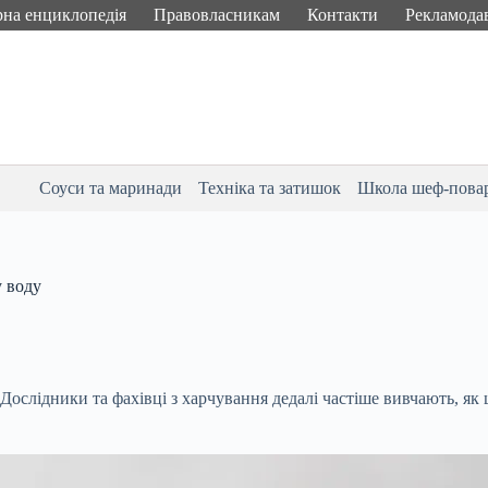
рна енциклопедія
Правовласникам
Контакти
Рекламода
Соуси та маринади
Техніка та затишок
Школа шеф-пова
у воду
. Дослідники та фахівці з харчування дедалі частіше вивчають, 