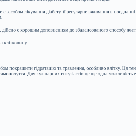
е є засобом лікування діабету, її регулярне вживання в поєднанн
м.
, дійсно є хорошим доповненням до збалансованого способу життя,
а клітковину.
бом покращити гідратацію та травлення, особливо влітку. Ця тен
 самопочуття. Для кулінарних ентузіастів це ще одна можливість