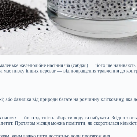
 маленьке желеподібне насіння чіа (сабджі) — його ще називають
чіа має низку інших переваг — від покращення травлення до конт
жі) або базиліка від природи багате на розчинну клітковину, я
в напоях — його здатність вбирати воду та набухати. Згідно з ос
петит. Протягом місяця можна помітити, як скоротилася кількіст
дям, яким важко пити достатньо води протягом дня.