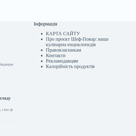
Інформація
КАРТА САЙТУ
Про проєкт Шеф-Повар: ваша
кулінарна енциклопедія
Правовласникам
Контакти
Рекламодавцям
найкращим
Калорійність продуктів
агляду
 і все це