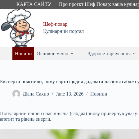
Skip
КАРТА САЙТУ
Про проєкт Шеф-Повар: ваша куліна
to
content
Шеф-повар
Кулінарний портал
Новини
Основне меню
Здорове харчування
Експерти пояснили, чому варто щодня додавати насіння сабджі 
Діана Сахно
June 13, 2026
Новини
Популярний напій із насіння чіа (сабджі) знову привернув увагу
апетит та рівень енергії.