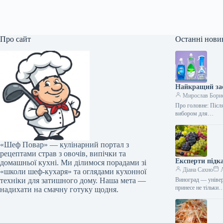
Про сайт
Останні нови
Найкращий зас
Мирослав Бори
Про головне: Після
вибором для…
«Шеф Повар» — кулінарний портал з
рецептами страв з овочів, випічки та
Експерти підк
домашньої кухні. Ми ділимося порадами зі
Діана Сахно
A
«школи шеф-кухаря» та оглядами кухонної
техніки для затишного дому. Наша мета —
Виноград — універс
принесе не тільки
надихати на смачну готуку щодня.