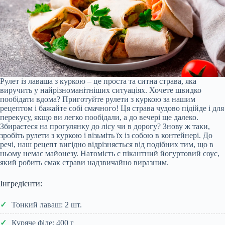
Рулет із лаваша з куркою – це проста та ситна страва, яка
виручить у найрізноманітніших ситуаціях. Хочете швидко
пообідати вдома? Приготуйте рулети з куркою за нашим
рецептом і бажайте собі смачного! Ця страва чудово підійде і для
перекусу, якщо ви легко пообідали, а до вечері ще далеко.
Збираєтеся на прогулянку до лісу чи в дорогу? Знову ж таки,
зробіть рулети з куркою і візьміть їх із собою в контейнері. До
речі, наш рецепт вигідно відрізняється від подібних тим, що в
ньому немає майонезу. Натомість є пікантний йогуртовий соус,
який робить смак страви надзвичайно виразним.
Інгредієнти:
Тонкий лаваш: 2 шт.
Куряче філе: 400 г