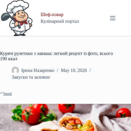
Skip
to
content
Шеф-повар
Кулінарний портал
Курячі рулетики з лаваша: легкий рецепт із фото, всього
190 ккал
Ірина Назаренко
May 10, 2026
Закуски та заливне
“`html