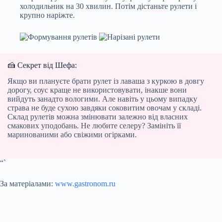
холодильник на 30 хвилин. Потім дістаньте рулети і
крупно наріжте.
🍰 Секрет від Шефа:
Якщо ви плануєте брати рулет із лаваша з куркою в довгу
дорогу, соус краще не використовувати, інакше вони
вийдуть занадто вологими. Але навіть у цьому випадку
страва не буде сухою завдяки соковитим овочам у складі.
Склад рулетів можна змінювати залежно від власних
смакових уподобань. Не любите селеру? Замініть її
маринованими або свіжими огірками.
“`
За матеріалами:
www.gastronom.ru