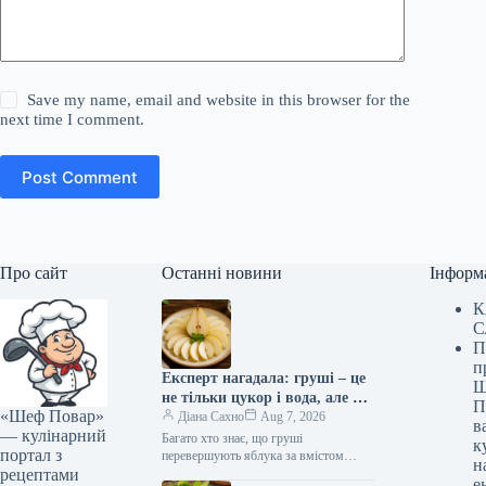
Save my name, email and website in this browser for the
next time I comment.
Post Comment
Про сайт
Останні новини
Інформ
К
С
П
п
Експерт нагадала: груші – це
Ш
не тільки цукор і вода, але й
П
«Шеф Повар»
користь для здоров’я!
Діана Сахно
Aug 7, 2026
в
— кулінарний
Багато хто знає, що груші
к
портал з
перевершують яблука за вмістом
н
рецептами
клітковини. Проте про інші корисні
е