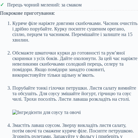
Перець чорний мелений: за смаком
Покрокове приготування:
Куряче філе наріжте довгими скибочками. Часник очистіть
і дрібно порубайте. Курку посипте сушеним орегано,
сіллю, перцем та часником. Перемішайте і залиште на 15
хвилин.
Обсмажте шматочки курки до готовності та рум’яної
скоринки з усіх боків. Дайте охолонути. За цей час наріжте
невеликими скибочками солодкий перець, селеру та
помідори. Якщо помідори занадто соковиті,
використовуйте тільки щільну м’якоть.
Порубайте тонкі гілочки петрушки. Листя салату вимийте
та обсушіть. Для соусу змішайте йогурт, гірчицю та соус
чилі. Трохи посоліть. Листи лаваша розкладіть на столі.
Змастіть лаваш соусом. Зверху викладіть листя салату,
потім овочі та смажене куряче філе. Посипте петрушкою.
Згорніть рулетами. Запакуйте у фольгу і приберіть у