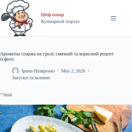
Skip
to
content
Шеф-повар
Кулінарний портал
Ароматна спаржа на грилі: смачний та корисний рецепт
із фото
Ірина Назаренко
May 2, 2026
Закуски та заливне
“`html