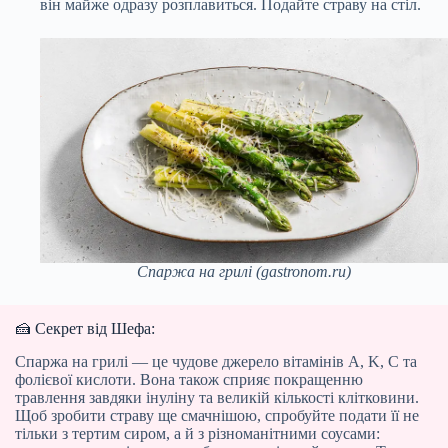
він майже одразу розплавиться. Подайте страву на стіл.
Спаржа на грилі (gastronom.ru)
🍰 Секрет від Шефа:
Спаржа на грилі — це чудове джерело вітамінів A, K, C та
фолієвої кислоти. Вона також сприяє покращенню
травлення завдяки інуліну та великій кількості клітковини.
Щоб зробити страву ще смачнішою, спробуйте подати її не
тільки з тертим сиром, а й з різноманітними соусами: