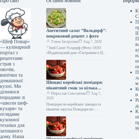
Про сайт
Останні новини
Інформ
К
С
П
п
Апетитний салат “Вальдорф”:
Ш
покроковий рецепт з фото
П
«Шеф Повар»
Уляна Загорулько
Aug 7, 2026
в
— кулінарний
“`html Салат Уолдорф (Фото: ООО
к
портал з
«Издательский дом «Гастроном») Цей
н
рецептами
класичний американський салат —
е
справжня знахідка для тих, хто цінує
страв з
п
свіжість,…
овочів,
П
випічки та
л
домашньої
Швидкі корейські помідори:
м
кухні. Ми
пікантний смак за кілька
К
ділимося
хвилин, покроковий рецепт з
Мирослав Самсоненко
Aug 7,
и
порадами зі
2026
фото
Р
«школи шеф-
Помідори по-корейськи: швидка та
д
кухаря» та
пікантна закуска Помідори по-
К
оглядами
корейськи швидко (Фото: gastronom.ru)
н
кухонної
Помідори по-корейськи – це
п
приголомшлива закуска, яка точно
техніки для
ів
сподобається…
затишного
дому. Наша
Швидкі корейські помідори: