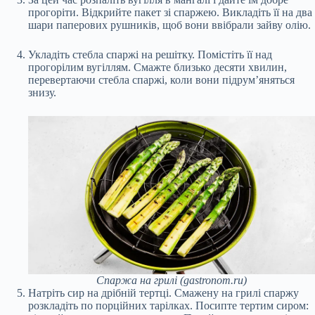
прогоріти. Відкрийте пакет зі спаржею. Викладіть її на два
шари паперових рушників, щоб вони ввібрали зайву олію.
Укладіть стебла спаржі на решітку. Помістіть її над
прогорілим вугіллям. Смажте близько десяти хвилин,
перевертаючи стебла спаржі, коли вони підрум’яняться
знизу.
Спаржа на грилі (gastronom.ru)
Натріть сир на дрібній тертці. Смажену на грилі спаржу
розкладіть по порційних тарілках. Посипте тертим сиром: