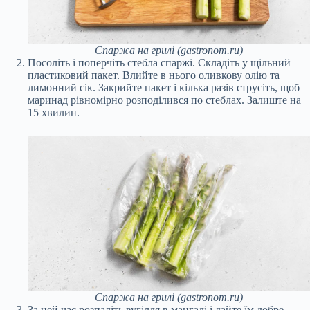
Спаржа на грилі (gastronom.ru)
Посоліть і поперчіть стебла спаржі. Складіть у щільний
пластиковий пакет. Влийте в нього оливкову олію та
лимонний сік. Закрийте пакет і кілька разів струсіть, щоб
маринад рівномірно розподілився по стеблах. Залиште на
15 хвилин.
Спаржа на грилі (gastronom.ru)
За цей час розпаліть вугілля в мангалі і дайте їм добре