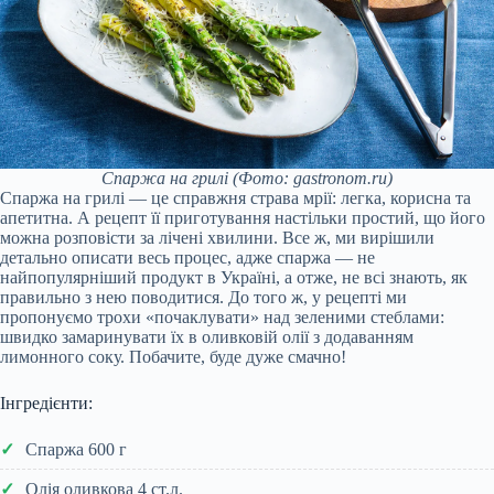
Спаржа на грилі
(Фото: gastronom.ru)
Спаржа на грилі — це справжня страва мрії: легка, корисна та
апетитна. А рецепт її приготування настільки простий, що його
можна розповісти за лічені хвилини. Все ж, ми вирішили
детально описати весь процес, адже спаржа — не
найпопулярніший продукт в Україні, а отже, не всі знають, як
правильно з нею поводитися. До того ж, у рецепті ми
пропонуємо трохи «почаклувати» над зеленими стеблами:
швидко замаринувати їх в оливковій олії з додаванням
лимонного соку. Побачите, буде дуже смачно!
Інгредієнти:
Спаржа 600 г
Олія оливкова 4 ст.л.