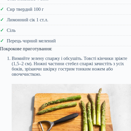
Сир твердий 100 г
Лимонний сік 1 ст.л.
Сіль
Перець чорний мелений
Покрокове приготування:
Вимийте зелену спаржу і обсушіть. Товсті кінчики зріжте
(1,5–2 см). Нижні частини стебел спаржі зачистіть з усіх
боків, зрізаючи шкірку гострим тонким ножем або
овочечисткою.