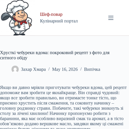
Skip
to
content
Шеф-повар
Кулінарний портал
Хрусткі чебуреки вдома: покроковий рецепт з фото для
ситного обіду
Захар Хмара
May 16, 2026
Випічка
Якщо ви давно мріяли приготувати чебуреки вдома, цей рецепт
допоможе вам зробити це якнайкраще. Він справді чудовий:
якщо все зробити правильно, ви отримаєте тонке тісто, що
приємно хрустить після смаження, та соковиту начинку –
головну родзинку страви. Побачите, такі чебуреки зникнуть зі
столу за лічені хвилини! Начинку пропонуємо робити з
баранини, яка має особливо виразний смак та аромат, а в тісто
обов’язково додамо вершкове масло, завдяки якому ці смажені
пиріжки будуть ніжними та дуже апетитними.