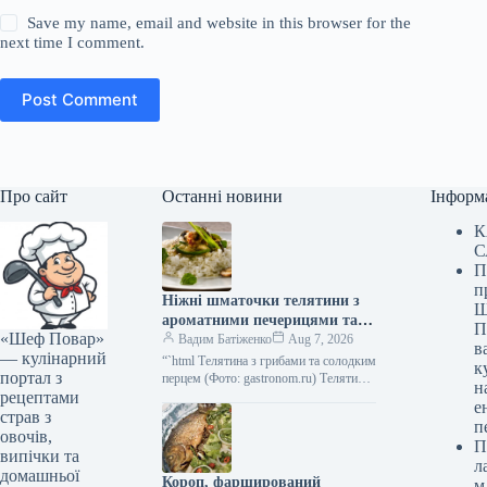
Save my name, email and website in this browser for the
next time I comment.
Post Comment
Про сайт
Останні новини
Інформ
К
С
П
п
Ніжні шматочки телятини з
Ш
ароматними печерицями та
П
«Шеф Повар»
солодким болгарським
Вадим Батіженко
Aug 7, 2026
в
— кулінарний
перцем: фоторецепт до 279
“`html Телятина з грибами та солодким
к
портал з
ккал
перцем (Фото: gastronom.ru) Телятина
н
рецептами
з печерицями та болгарським перцем
е
— це чудова збалансована страва,…
страв з
п
овочів,
П
випічки та
л
домашньої
Короп, фарширований
м