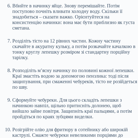
Вбийте в начинку яйце. Знову перемішайте. Потім
поступово почніть вливати холодну воду. Скільки її
знадобиться – сказати важко. Орієнтуйтеся на
консистенцію начинки: вона має бути приблизно як густа
сметана.
Розділіть тісто на 12 рівних частин. Кожну частину
скачайте в акуратну кульку, а потім розкачайте качалкою в
тонку круглу лепешку розміром зі стандартну порційну
тарілку.
Розподіліть м’ясну начинку по половині кожної лепешки.
Краї змастіть водою за допомогою пензлика: тоді після
защипування, при смаженні чебуреків, тісто не розійдеться
по шву.
Сформуйте чебуреки. Для цього складіть лепешки з
начинкою навпіл, щільно притисніть долонею, щоб
вийшло зайве повітря. Защипніть краї пальцями, а потім
пройдіться по краях зубцями виделки.
Розігрійте олію для фритюру в сотейнику або широкій
каструлі. Смажте чебуреки невеликими порціями до