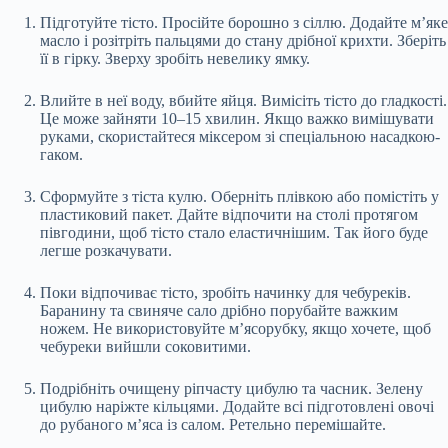
Підготуйте тісто. Просійте борошно з сіллю. Додайте м’яке
масло і розітріть пальцями до стану дрібної крихти. Зберіть
її в гірку. Зверху зробіть невелику ямку.
Влийте в неї воду, вбийте яйця. Вимісіть тісто до гладкості.
Це може зайняти 10–15 хвилин. Якщо важко вимішувати
руками, скористайтеся міксером зі спеціальною насадкою-
гаком.
Сформуйте з тіста кулю. Оберніть плівкою або помістіть у
пластиковий пакет. Дайте відпочити на столі протягом
півгодини, щоб тісто стало еластичнішим. Так його буде
легше розкачувати.
Поки відпочиває тісто, зробіть начинку для чебуреків.
Баранину та свиняче сало дрібно порубайте важким
ножем. Не використовуйте м’ясорубку, якщо хочете, щоб
чебуреки вийшли соковитими.
Подрібніть очищену ріпчасту цибулю та часник. Зелену
цибулю наріжте кільцями. Додайте всі підготовлені овочі
до рубаного м’яса із салом. Ретельно перемішайте.