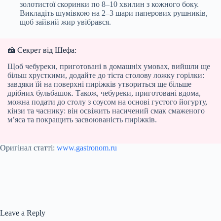
золотистої скоринки по 8–10 хвилин з кожного боку.
Викладіть шумівкою на 2–3 шари паперових рушників,
щоб зайвий жир увібрався.
🍰 Секрет від Шефа:
Щоб чебуреки, приготовані в домашніх умовах, вийшли ще
більш хрусткими, додайте до тіста столову ложку горілки:
завдяки їй на поверхні пиріжків утвориться ще більше
дрібних бульбашок. Також, чебуреки, приготовані вдома,
можна подати до столу з соусом на основі густого йогурту,
кінзи та часнику: він освіжить насичений смак смаженого
м’яса та покращить засвоюваність пиріжків.
Оригінал статті:
www.gastronom.ru
Leave a Reply