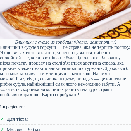
Блинчики c суфле из горбуши
(Фото: gastronom.ru)
Блинчики з суфле з горбуші — це страва, яка не терпить поспіху.
Якщо ви захочете втілити цей рецепт у життя, виберіть
спокійний час, коли вас ніщо не буде відволікати. За годину
після початку процесу на столі з’явиться апетитна страва, яка
приведе в захват навіть найвибагливіших гурманів. Здавалося б,
кого можна здивувати млинцями з начинкою. Нашими —
можна! Річ у тім, що начинка в цьому випадку — це вишукане
рибне суфле, найніжніший смак якого неможливо забути. А
золотиста скоринка на млинцях робить текстуру страви
особливо виразною. Варто спробувати!
Інгредієнти:
Для тіста:
Молоко – 300 мл