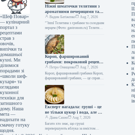
п
Ніжні шматочки телятини з
Ш
ароматними печерицями та
П
«Шеф Повар»
солодким болгарським
Вадим Батіженко
Aug 7, 2026
в
— кулінарний
перцем: фоторецепт до 279
“`html Телятина з грибами та солодким
к
портал з
ккал
перцем (Фото: gastronom.ru) Телятина
н
рецептами
з печерицями та болгарським перцем
е
— це чудова збалансована страва,…
страв з
п
овочів,
П
випічки та
л
домашньої
Короп, фарширований
м
кухні. Ми
грибами: покроковий рецепт з
К
ділимося
фото
Петро Онищенко
Aug 7, 2026
и
порадами зі
Короп, фарширований грибами Короп,
Р
«школи шеф-
фарширований грибами, — це справді
д
кухаря» та
царська страва, гідна розкішного
К
оглядами
святкового столу. М’ясо цієї риби
н
кухонної
щільне, але…
п
техніки для
ів
затишного
Експерт нагадала: груші – це
дому. Наша
не тільки цукор і вода, але й
мета —
користь для здоров’я!
Діана Сахно
Aug 7, 2026
надихати на
Багато хто знає, що груші
смачну готуку
перевершують яблука за вмістом
щодня.
клітковини. Проте про інші корисні