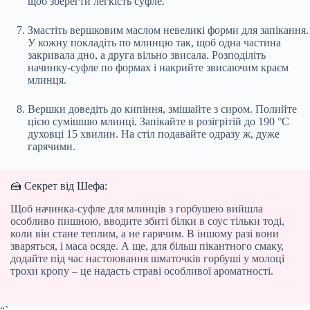
щоб зберегти легкість суфле.
Змастіть вершковим маслом невеликі форми для запікання.
У кожну покладіть по млинцю так, щоб одна частина
закривала дно, а друга вільно звисала. Розподіліть
начинку-суфле по формах і накрийте звисаючим краєм
млинця.
Вершки доведіть до кипіння, змішайте з сиром. Полийте
цією сумішшю млинці. Запікайте в розігрітій до 190 °C
духовці 15 хвилин. На стіл подавайте одразу ж, дуже
гарячими.
🍰 Секрет від Шефа:
Щоб начинка-суфле для млинців з горбушею вийшла
особливо пишною, вводите збиті білки в соус тільки тоді,
коли він стане теплим, а не гарячим. В іншому разі вони
зваряться, і маса осяде. А ще, для більш пікантного смаку,
додайте під час настоювання шматочків горбуші у молоці
трохи кропу – це надасть страві особливої ароматності.