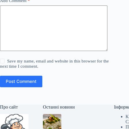
Add Comment
*
Save my name, email and website in this browser for the
next time I comment.
Post Comment
Про сайт
Останні новини
Інформ
К
С
П