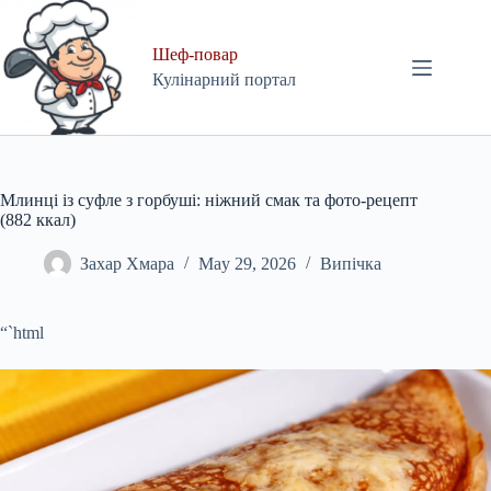
Skip
to
content
Шеф-повар
Кулінарний портал
Млинці із суфле з горбуші: ніжний смак та фото-рецепт
(882 ккал)
Захар Хмара
May 29, 2026
Випічка
“`html