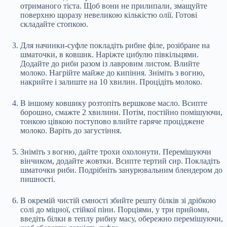
отриманого тіста. Щоб вони не прилипали, змащуйте
поверхню щоразу невеликою кількістю олії. Готові
складайте стопкою.
Для начинки-суфле покладіть рибне філе, розібране на
шматочки, в ковшик. Наріжте цибулю півкільцями.
Додайте до риби разом із лавровим листом. Влийте
молоко. Нагрійте майже до кипіння. Зніміть з вогню,
накрийте і залиште на 10 хвилин. Процідіть молоко.
В іншому ковшику розтопіть вершкове масло. Всипте
борошно, смажте 2 хвилини. Потім, постійно помішуючи,
тонкою цівкою поступово влийте гаряче проціджене
молоко. Варіть до загустіння.
Зніміть з вогню, дайте трохи охолонути. Перемішуючи
вінчиком, додайте жовтки. Всипте тертий сир. Покладіть
шматочки риби. Подрібніть занурювальним блендером до
пишності.
В окремій чистій ємності збийте решту білків зі дрібкою
солі до міцної, стійкої піни. Порціями, у три прийоми,
введіть білки в теплу рибну масу, обережно перемішуючи,