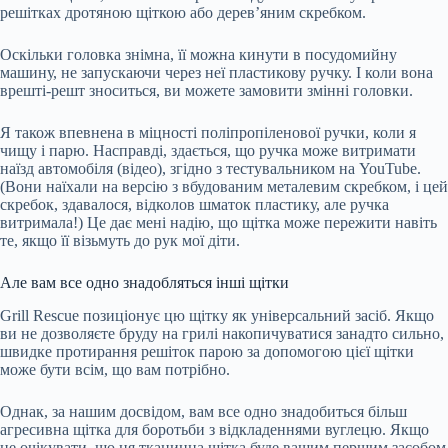
решітках дротяною щіткою або дерев’яним скребком.
Оскільки головка знімна, її можна кинути в посудомийну
машину, не запускаючи через неї пластикову ручку. І коли вона
врешті-решт зноситься, ви можете замовити змінні головки.
Я також впевнена в міцності поліпропіленової ручки, коли я
чищу і парю. Насправді, здається, що ручка може витримати
наїзд автомобіля (відео), згідно з тестувальником на YouTube.
(Вони наїхали на версію з вбудованим металевим скребком, і цей
скребок, здавалося, відколов шматок пластику, але ручка
витримала!) Це дає мені надію, що щітка може пережити навіть
те, якщо її візьмуть до рук мої діти.
Але вам все одно знадобляться інші щітки
Grill Rescue позиціонує цю щітку як універсальний засіб. Якщо
ви не дозволяєте бруду на грилі накопичуватися занадто сильно,
швидке протирання решіток парою за допомогою цієї щітки
може бути всім, що вам потрібно.
Однак, за нашим досвідом, вам все одно знадобиться більш
агресивна щітка для боротьби з відкладеннями вуглецю. Якщо
не очікувати, що ця тканинна щітка буде вашим першим засобом