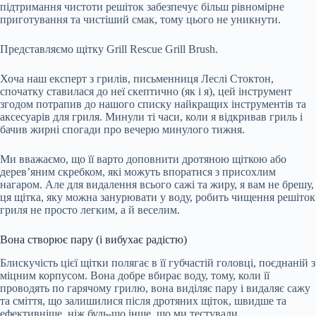
підтримання чистоти решіток забезпечує більш рівномірне
приготування та чистіший смак, тому цього не уникнути.
Представляємо щітку Grill Rescue Grill Brush.
Хоча наш експерт з грилів, письменниця Леслі Стоктон,
спочатку ставилася до неї скептично (як і я), цей інструмент
згодом потрапив до нашого списку найкращих інструментів та
аксесуарів для гриля. Минули ті часи, коли я відкривав гриль і
бачив жирні спогади про вечерю минулого тижня.
Ми вважаємо, що її варто доповнити дротяною щіткою або
дерев’яним скребком, які можуть впоратися з присохлим
нагаром. Але для видалення всього сажі та жиру, я вам не брешу,
ця щітка, яку можна занурювати у воду, робить чищення решіток
гриля не просто легким, а й веселим.
Вона створює пару (і вибухає радістю)
Блискучість цієї щітки полягає в її губчастій головці, поєднаній з
міцним корпусом. Вона добре вбирає воду, тому, коли її
проводять по гарячому грилю, вона виділяє пару і видаляє сажу
та сміття, що залишилися після дротяних щіток, швидше та
ефективніше, ніж будь-що інше, що ми тестували.