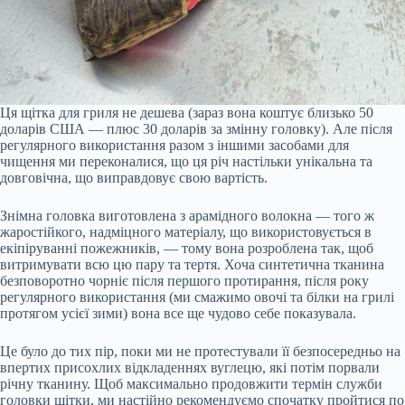
Ця щітка для гриля не дешева (зараз вона коштує близько 50
доларів США — плюс 30 доларів за змінну головку). Але після
регулярного використання разом з іншими засобами для
чищення ми переконалися, що ця річ настільки унікальна та
довговічна, що виправдовує свою вартість.
Знімна головка виготовлена з арамідного волокна — того ж
жаростійкого, надміцного матеріалу, що використовується в
екіпіруванні пожежників, — тому вона розроблена так, щоб
витримувати всю цю пару та тертя. Хоча синтетична тканина
безповоротно чорніє після першого протирання, після року
регулярного використання (ми смажимо овочі та білки на грилі
протягом усієї зими) вона все ще чудово себе показувала.
Це було до тих пір, поки ми не протестували її безпосередньо на
впертих присохлих відкладеннях вуглецю, які потім порвали
річну тканину. Щоб максимально продовжити термін служби
головки щітки, ми настійно рекомендуємо спочатку пройтися по