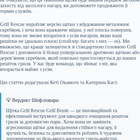
захисту від засохлого нагару, ви допоможете продовжити її
термін служби.
Grill Rescue виробляє версію щітки з вбудованим металевим
скребком, і хоча вона вражаюче міцна, у неї плоска поверхня,
тому вона не зможе впоратися з усім нагаром, якщо ваші
решітки не ідеально плоскі (спойлер: багато з них — ні). Ми
вважаємо, що краще залишитися зі стандартною головкою Grill
Rescue і доповнити її більш універсальною дротяною щіткою або
дерев’яним скребком, який повільно пристосовується до ваших
решіток гриля. У вас буде команда, що збиває з ніг, яка
впорається майже з усім.
Цю статтю редагували Кеті Окамото та Катерина Каст.
💡 Вердикт Шеф-повара:
Щітка Grill Rescue Grill Brush — це інноваційний та
ефективний інструмент для швидкого очищення решіток
гриля за допомогою пари. Хоча вона не замінить
агресивніші щітки для видалення стійкого нагару, її
зручність, безпека та довговічність роблять її чудовим
доповненням до будь-якого арсеналу гриль-майстра.