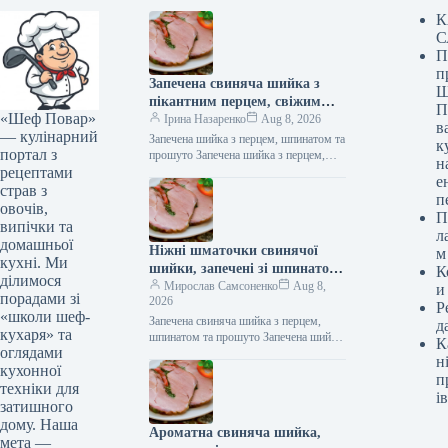
К
С
П
п
Запечена свиняча шийка з
Ш
пікантним перцем, свіжим
П
«Шеф Повар»
шпинатом та італійським
Ірина Назаренко
Aug 8, 2026
в
— кулінарний
прошутто: розкішна страва
Запечена шийка з перцем, шпинатом та
к
портал з
для справжніх гурманів
прошуто Запечена шийка з перцем,
н
рецептами
шпинатом та прошуто Запечена шийка
е
з перцем, шпинатом та…
страв з
п
овочів,
П
випічки та
л
домашньої
Ніжні шматочки свинячої
м
кухні. Ми
шийки, запечені зі шпинатом,
К
ділимося
перцем та прошуто:
Мирослав Самсоненко
Aug 8,
и
порадами зі
2026
поживний рецепт з фото
Р
«школи шеф-
Запечена свиняча шийка з перцем,
д
кухаря» та
шпинатом та прошуто Запечена шийка
К
оглядами
з перцем, шпинатом та прошуто
н
кухонної
Запечена свиняча шийка з перцем,…
п
техніки для
ів
затишного
дому. Наша
Ароматна свиняча шийка,
мета —