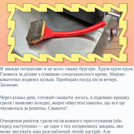
Я завжди потрапляю в це коло: смажу бургери. Хрум-хрум-хрум.
Ганяюся за дітьми з пляшкою сонцезахисного крему. Збираю
шматочки водяних кульок. Прибираю посуд після вечері.
Засинаю.
Через кілька днів, готовий смажити лосось, я піднімаю кришку
гриля і виявляю холодні, жирні обвуглені шматки, що все ще
чіпляються за решітки. Смакота?
Очищення решіток гриля після кожного приготування (або
перед наступним) — це одне з тих неприємних завдань, яке
може зіпсувати наш розслаблений літній настрій. Але