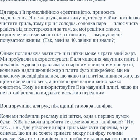
Ця пара, з її прямолінійною ефективністю, приносить
задоволення. Я не жартую, коли кажу, що тепер майже поспішаю
чистити гриль, тому що ця солодка, солодка пара — плюс чиста
радість від спостереження за тим, як мої решітки стають
скрипуче чистими менш ніж за хвилину — змушує мене
почуватися живим. (Так, мені за 40, звідки ви знали?)
Однак поглинаюча здатність цієї щітки може зіграти злий жарт.
Ми пробували використовувати її для чищення чавунних плит, і
хоча вона чудово справлялася з паровим очищенням поверхні,
коли весь надлишковий жир з плити було зішкребено, ми на
власному досвіді дізналися, що якщо на плиті залишився жир, ця
щітка вбере його весь, а потім її буде надзвичайно важко
очистити. Тому не використовуйте її на чавунній плиті, якщо ви
не готові ретельно видаляти весь жир перед цим.
Вона зручніша для рук, ніж щипці та мокра ганчірка
Коли ми побачили рекламу цієї щітки, одна з перших думок
була: “Хіба не можна зробити те саме мокрою ганчіркою?” Ну,
так… і ні. Для утворення пари гриль має бути гарячим, а це
означає, що ви не хочете тримати мокру ганчірку голими
руками. Багато хто вирішує цю проблему за допомогою щипців