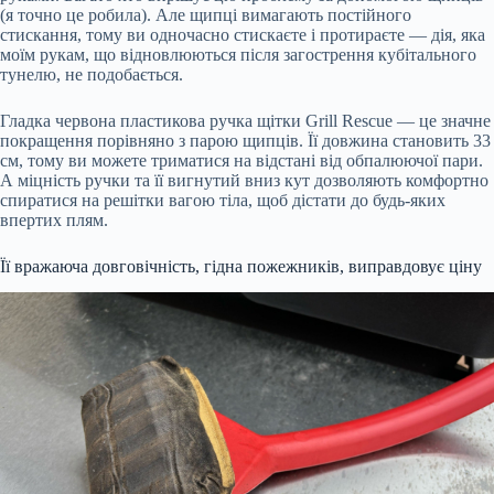
(я точно це робила). Але щипці вимагають постійного
стискання, тому ви одночасно стискаєте і протираєте — дія, яка
моїм рукам, що відновлюються після загострення кубітального
тунелю, не подобається.
Гладка червона пластикова ручка щітки Grill Rescue — це значне
покращення порівняно з парою щипців. Її довжина становить 33
см, тому ви можете триматися на відстані від обпалюючої пари.
А міцність ручки та її вигнутий вниз кут дозволяють комфортно
спиратися на решітки вагою тіла, щоб дістати до будь-яких
впертих плям.
Її вражаюча довговічність, гідна пожежників, виправдовує ціну