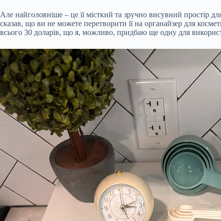
Але найголовніше – це її місткий та зручно висувний простір для
сказав, що ви не можете перетворити її на органайзер для космет
всього 30 доларів, що я, можливо, придбаю ще одну для використа