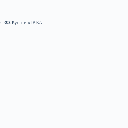
nd
30$
Купити в IKEA