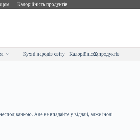
вцям
Калорійність продуктів
ра
Кухні народів світу
Калорійність продуктів
несподіванкою. Але не впадайте у відчай, адже іноді