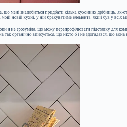
а, що мені знадобиться придбати кілька кухонних дрібниць, як-от
 моїй новій кухні, у ній бракуватиме елемента, який був у всіх 
доки я не зрозуміла, що можу перепрофілювати підставку для ком
 так органічно вписується, що ніхто б і не здогадався, що вона 