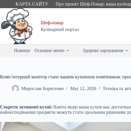
Skip
КАРТА САЙТУ
Про проєкт Шеф-Повар: ваша куліна
to
content
Шеф-повар
Кулінарний портал
Новини
Основне меню
Здорове харчування
Комп’ютерний монітор стане вашим кухонним помічником: прост
Мирослав Борисенко
May 12, 2026
Техніка та за
Секрети затишної кухні:
Навіть якщо ваша кухня має достатньо 
найнесподіваніші предмети можуть стати ідеальним рішенням дл