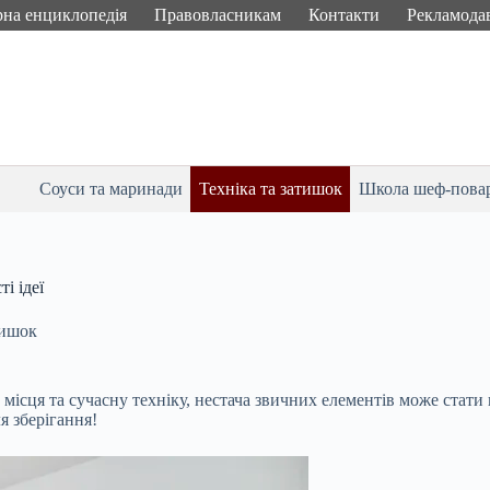
рна енциклопедія
Правовласникам
Контакти
Рекламода
Соуси та маринади
Техніка та затишок
Школа шеф-пова
і ідеї
тишок
місця та сучасну техніку, нестача звичних елементів може стати 
я зберігання!