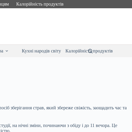
вцям
Калорійність продуктів
ра
Кухні народів світу
Калорійність продуктів
сіб зберігання страв, який збереже свіжість, заощадить час та
дії, на нічні зміни, починаючи з обіду і до 11 вечора. Це
ністю.