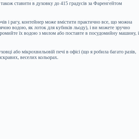
 а також ставити в духовку до 415 градусів за Фаренгейтом
чів і рагу, контейнер може вмістити практично все, що можна
чою водою, як лоток для кубиків льоду), і ви можете зручно
 промийте їх водою з милом або поставте в посудомийну машину, і
вці або мікрохвильовій печі в офісі (що я робила багато разів,
яскравих, веселих кольорах.