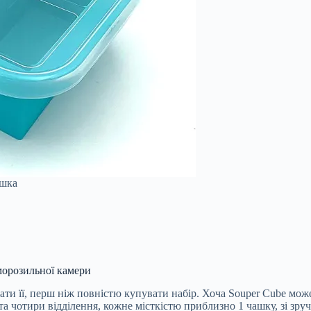
ашка
морозильної камери
и її, перш ніж повністю купувати набір. Хоча Souper Cube може
та чотири відділення, кожне місткістю приблизно 1 чашку, зі зру