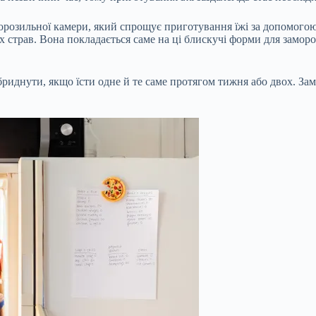
морозильної камери, який спрощує приготування їжі за допомогою 
 страв. Вона покладається саме на ці блискучі форми для заморо
бриднути, якщо їсти одне й те саме протягом тижня або двох. З