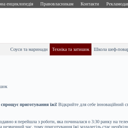
рна енциклопедія
Правовласникам
Контакти
Рекламода
Соуси та маринади
Техніка та затишок
Школа шеф-пова
ишок
 спрощує приготування їжі!
Відкрийте для себе інноваційний спо
авно я перейшла з роботи, яка починалася о 3:30 ранку на телесту
а незвичний час, тому приготування їжі заздалегідь стає необхід