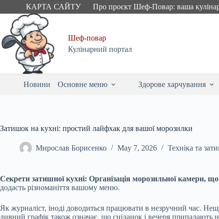
Skip
КАРТА САЙТУ
Про проєкт Шеф-Повар: ваша куліна
to
content
Шеф-повар
Кулінарний портал
Новини
Основне меню
Здорове харчування
Затишок на кухні: простий лайфхак для вашої морозилки
Мирослав Борисенко
May 7, 2026
Техніка та зат
Секрети затишної кухні:
Організація морозильної камери, що
додасть різноманіття вашому меню.
Як журналіст, іноді доводиться працювати в незручний час. Нещод
дивний графік також означає, що сніданок і вечеря припадають н