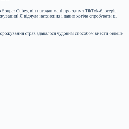
Souper Cubes, він нагадав мені про одну з TikTok-блогерів
жування! Я відчула натхнення і давно хотіла спробувати ці
аморожування страв здавалося чудовим способом внести більше