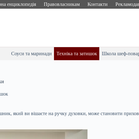
рна енциклопедія
Правовласникам
Контакти
Рекламода
Соуси та маринади
Техніка та затишок
Школа шеф-пова
ки
ишок
ник, який ви вішаєте на ручку духовки, може становити прихова