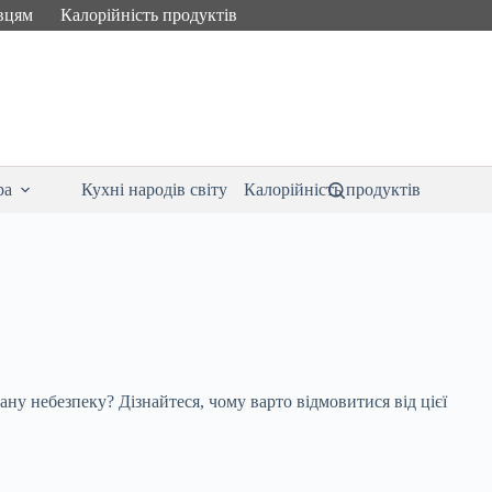
вцям
Калорійність продуктів
ра
Кухні народів світу
Калорійність продуктів
ну небезпеку? Дізнайтеся, чому варто відмовитися від цієї