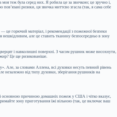
моя теж була серед них. Я робила це за звичкою; це зручно і,
 пов’язані ризики, ця звичка миттєво згасла (так, я сама себе
 це горючий матеріал, і рекомендації з пожежної безпеки
я нешкідливим, але це ставить тканину безпосередньо в зону
дверцят і навколишні поверхні. З часом рушник може висохнути,
є жир? Це ще ризикованіше.
». Але, за словами Аллена, всі духовки несуть певний рівень
Але незалежно від типу духовки, зберігання рушників на
жі основною причиною домашніх пожеж у США і чітко вказує,
 тримайте зону приготування їжі вільною (так, це включає ваш