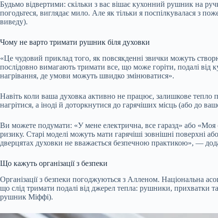
Будьмо відвертими: скільки з вас вішає кухонний рушник на ручк
погодьтеся, виглядає мило. Але як тільки я поспілкувалася з пож
виведу).
Чому не варто тримати рушник біля духовки
«Це чудовий приклад того, як повсякденні звички можуть створ
послідовно вимагають тримати все, що може горіти, подалі від 
нагрівання, де умови можуть швидко змінюватися».
Навіть коли ваша духовка активно не працює, залишкове тепло п
нагрітися, а іноді й доторкнутися до гарячіших місць (або до ва
Ви можете подумати: «У мене електрична, все гаразд» або «Моя 
ризику. Старі моделі можуть мати гарячіші зовнішні поверхні аб
дверцятах духовки не вважається безпечною практикою», — дод
Що кажуть організації з безпеки
Організації з безпеки погоджуються з Алленом. Національна ас
що слід тримати подалі від джерел тепла: рушники, прихватки та
рушник Міффі).