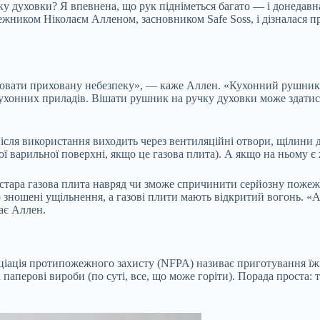
у духовки? Я впевнена, що рук підніметься багато — і донедавна 
ежником Ніколаєм Алленом, засновником Safe Soss, і дізналася про
ювати приховану небезпеку», — каже Аллен. «Кухонний рушник —
кухонних приладів. Вішати рушник на ручку духовки може здатис
ісля використання виходить через вентиляційні отвори, щілини 
шої варильної поверхні, якщо це газова плита). А якщо на ньому 
стара газова плита навряд чи зможе спричинити серйозну пожежу
о зношені ущільнення, а газові плити мають відкритий вогонь. «
ає Аллен.
оціація протипожежного захисту (NFPA) називає приготування ї
 паперові вироби (по суті, все, що може горіти). Порада проста: