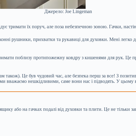
Джерело: Joe Lingeman
є тримати їх поруч, але поза небезпечною зоною. Гачки, настінн
хонні рушники, прихватки та рукавиці для духовки. Мені легко до
римати поблизу протипожежну ковдру з кишенями для рук. Це пр
ам також). Це був чудовий час, але безпека перш за все! З позити
кі ми вважаємо нешкідливими, саме вони нас і підводять. У цьом
щику або на гачках подалі від духовки та плити. Це не тільки з