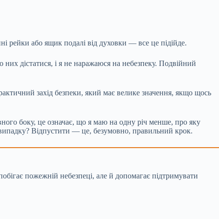
і рейки або ящик подалі від духовки — все це підійде.
 них дістатися, і я не наражаюся на небезпеку. Подвійний
актичний захід безпеки, який має велике значення, якщо щось
вного боку, це означає, що я маю на одну річ менше, про яку
у випадку? Відпустити — це, безумовно, правильний крок.
апобігає пожежній небезпеці, але й допомагає підтримувати