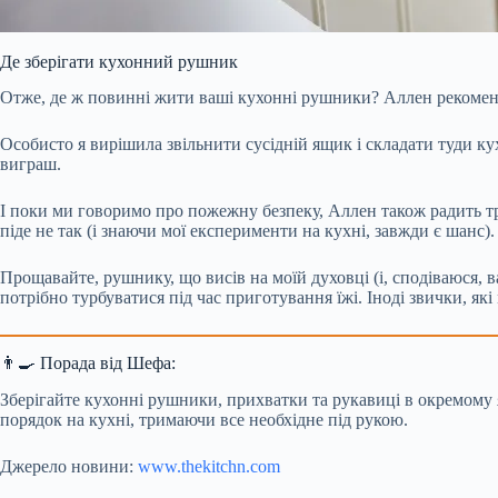
Де зберігати кухонний рушник
Отже, де ж повинні жити ваші кухонні рушники? Аллен рекоменду
Особисто я вирішила звільнити сусідній ящик і складати туди ку
виграш.
І поки ми говоримо про пожежну безпеку, Аллен також радить т
піде не так (і знаючи мої експерименти на кухні, завжди є шанс).
Прощавайте, рушнику, що висів на моїй духовці (і, сподіваюся, в
потрібно турбуватися під час приготування їжі. Іноді звички, я
👨‍🍳 Порада від Шефа:
Зберігайте кухонні рушники, прихватки та рукавиці в окремому я
порядок на кухні, тримаючи все необхідне під рукою.
Джерело новини:
www.thekitchn.com