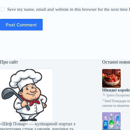
Save my name, email and website in this browser for the next time
Post Comment
Про сайт
Останні нови
Швидкі корейс
Ірина Назаренк
“`html Помідори п
смачна та пікантн
«Шеф Повар» — кулінарний портал з
рецептами страв з овочів, випічки та