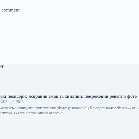
 I comment.
ни
ькі помідори: яскравий смак за хвилини, покроковий рецепт з фото
о
Aug 6, 2026
о-корейськи швидкого приготування (Фото: gastronom.ru) Помідори по-корейськи — це 
а закуска, яка стане справжньою окрасою…