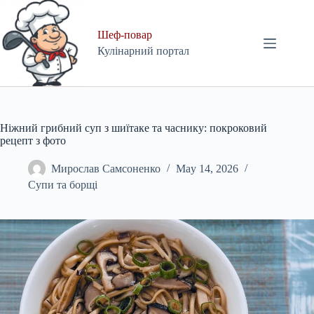
Skip
to
content
Шеф-повар
Кулінарний портал
Ніжний грибний суп з шиїтаке та часнику: покроковий
рецепт з фото
Мирослав Самсоненко
May 14, 2026
Супи та борщі