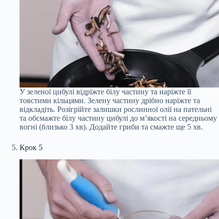
У зеленої цибулі відріжте білу частину та наріжте її
товстими кільцями. Зелену частину дрібно наріжте та
відкладіть. Розігрійте залишки рослинної олії на пательні
та обсмажте білу частину цибулі до м’якості на середньому
вогні (близько 3 хв). Додайте гриби та смажте ще 5 хв.
Крок 5