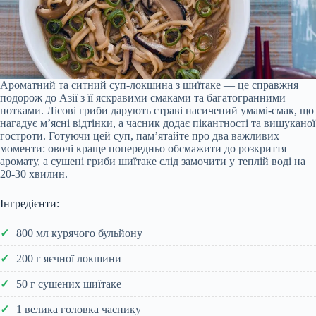
Ароматний та ситний суп-локшина з шиїтаке — це справжня
подорож до Азії з її яскравими смаками та багатогранними
нотками. Лісові гриби дарують страві насичений умамі-смак, що
нагадує м’ясні відтінки, а часник додає пікантності та вишуканої
гостроти. Готуючи цей суп, пам’ятайте про два важливих
моменти: овочі краще попередньо обсмажити до розкриття
аромату, а сушені гриби шиїтаке слід замочити у теплій воді на
20-30 хвилин.
Інгредієнти:
800 мл курячого бульйону
200 г яєчної локшини
50 г сушених шиїтаке
1 велика головка часнику