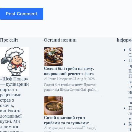
Post Comment
Про сайт
Останні новини
Інформ
К
С
П
п
Солоні білі гриби на зиму:
Ш
покроковий рецепт з фото
П
«Шеф Повар»
Ірина Назаренко
Aug 9, 2026
в
— кулінарний
Солені білі гриби на зиму: Простий
к
портал з
рецепт від Шефа Солені білі гриби
н
рецептами
(Фото: gastronom.ru) Солені білі гриби
е
на зиму —…
страв з
п
овочів,
П
випічки та
л
домашньої
Ситий квасовий суп з
м
кухні. Ми
грибами та галушками:
К
ділимося
покроковий рецепт з фото
Мирослав Самсоненко
Aug 8,
и
порадами зі