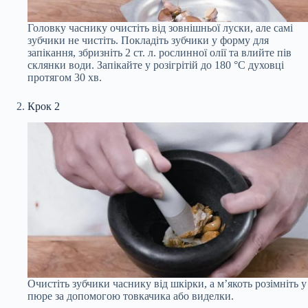
Головку часнику очистіть від зовнішньої луски, але самі
зубчики не чистіть. Покладіть зубчики у форму для
запікання, збризніть 2 ст. л. рослинної олії та влийте пів
склянки води. Запікайте у розігрітій до 180 °С духовці
протягом 30 хв.
Крок 2
Очистіть зубчики часнику від шкірки, а м’якоть розімніть у
пюре за допомогою товкачика або виделки.