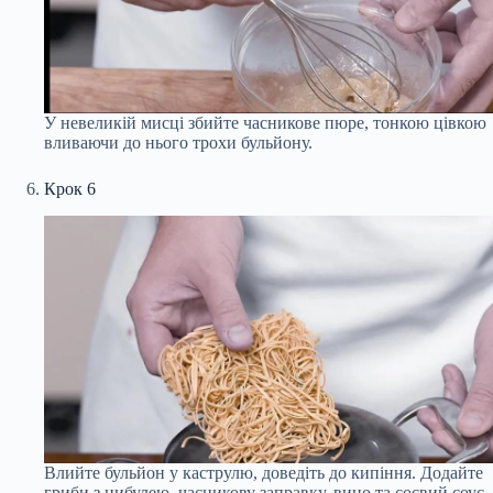
У невеликій мисці збийте часникове пюре, тонкою цівкою
вливаючи до нього трохи бульйону.
Крок 6
Влийте бульйон у каструлю, доведіть до кипіння. Додайте
гриби з цибулею, часникову заправку, вино та соєвий соус.