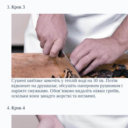
Крок 3
Сушені шиїтаке замочіть у теплій воді на 30 хв. Потім
відкиньте на друшшлаг, обсушіть паперовим рушником і
наріжте смужками. Обов’язково видаліть ніжки грибів,
оскільки вони занадто жорсткі та несмачні.
Крок 4