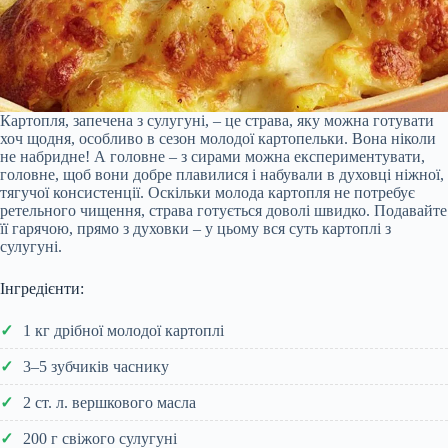
Картопля, запечена з сулугуні, – це страва, яку можна готувати
хоч щодня, особливо в сезон молодої картопельки. Вона ніколи
не набридне! А головне – з сирами можна експериментувати,
головне, щоб вони добре плавилися і набували в духовці ніжної,
тягучої консистенції. Оскільки молода картопля не потребує
ретельного чищення, страва готується доволі швидко. Подавайте
її гарячою, прямо з духовки – у цьому вся суть картоплі з
сулугуні.
Інгредієнти:
1 кг дрібної молодої картоплі
3–5 зубчиків часнику
2 ст. л. вершкового масла
200 г свіжого сулугуні