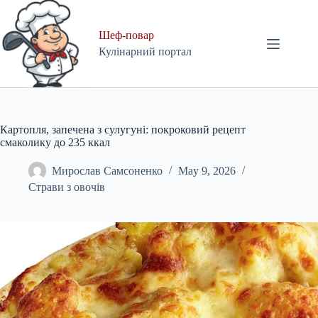
Skip
to
content
Шеф-повар
Кулінарний портал
Картопля, запечена з сулугуні: покроковий рецепт
смаколику до 235 ккал
Мирослав Самсоненко
May 9, 2026
Страви з овочів