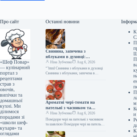
Про сайт
Останні новини
Інформ
К
С
П
п
Свинина, запечена з
Ш
яблуками в духовці:
П
«Шеф Повар»
фоторецепт
Ніна Зубченко
Aug 6, 2026
в
— кулінарний
“`html Свинина з яблуками в духовці
к
портал з
Свинина з яблуками, запечена в
н
рецептами
духовці – це вишукана, але водночас
е
проста у приготуванні…
страв з
п
овочів,
П
випічки та
л
домашньої
Ароматні чері-томати на
м
кухні. Ми
пательні з часником та
К
ділимося
шавлією: простий рецепт з
Ніна Зубченко
Aug 6, 2026
и
порадами зі
фото
Помідори чері на пательні з часником
Р
«школи шеф-
та шавлією Помідори чері на пательні
д
кухаря» та
з часником та шавлією – це чудова
К
оглядами
гаряча…
н