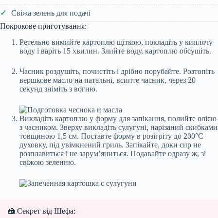
Свіжа зелень для подачі
Покрокове приготування:
Ретельно вимийте картоплю щіткою, покладіть у киплячу
воду і варіть 15 хвилин. Злийте воду, картоплю обсушіть.
Часник роздушіть, почистіть і дрібно порубайте. Розтопіть
вершкове масло на пательні, всипте часник, через 20
секунд зніміть з вогню.
Викладіть картоплю у форму для запікання, полийте олією
з часником. Зверху викладіть сулугуні, нарізаний скибками
товщиною 1,5 см. Поставте форму в розігріту до 200°С
духовку, під увімкнений гриль. Запікайте, доки сир не
розплавиться і не зарум’яниться. Подавайте одразу ж, зі
свіжою зеленню.
🍰 Секрет від Шефа: