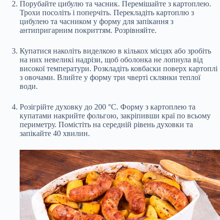
Порубайте цибулю та часник. Перемішайте з картоплею.
Трохи посоліть і поперчіть. Перекладіть картоплю з
цибулею та часником у форму для запікання з
антипригарним покриттям. Розрівняйте.
Купатися наколіть виделкою в кількох місцях або зробіть
на них невеликі надрізи, щоб оболонка не лопнула від
високої температури. Розкладіть ковбаски поверх картоплі
з овочами. Влийте у форму три чверті склянки теплої
води.
Розігрійте духовку до 200 °C. Форму з картоплею та
купатами накрийте фольгою, закріпивши краї по всьому
периметру. Помістіть на середній рівень духовки та
запікайте 40 хвилин.