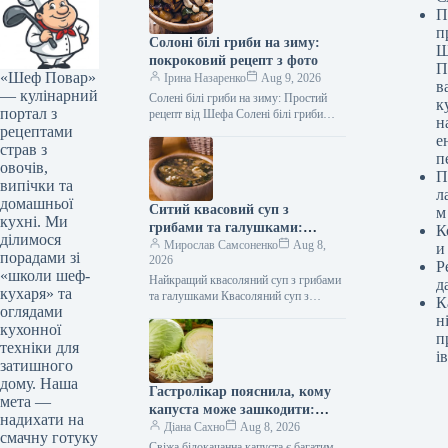
П
п
Солоні білі гриби на зиму:
Ш
покроковий рецепт з фото
П
«Шеф Повар»
Ірина Назаренко
Aug 9, 2026
в
— кулінарний
Солені білі гриби на зиму: Простий
к
портал з
рецепт від Шефа Солені білі гриби
н
рецептами
(Фото: gastronom.ru) Солені білі гриби
е
на зиму —…
страв з
п
овочів,
П
випічки та
л
домашньої
Ситий квасовий суп з
м
кухні. Ми
грибами та галушками:
К
ділимося
покроковий рецепт з фото
Мирослав Самсоненко
Aug 8,
и
порадами зі
2026
Р
«школи шеф-
Найкращий квасоляний суп з грибами
д
кухаря» та
та галушками Квасоляний суп з
К
оглядами
грибами та галушками – це справжнє
н
кухонної
кулінарне диво, створене для…
п
техніки для
ів
затишного
дому. Наша
Гастролікар пояснила, кому
мета —
капуста може зашкодити:
надихати на
деталі на Gastronom.ru
Діана Сахно
Aug 8, 2026
смачну готуку
Свіжа білокачанна капуста є багатим