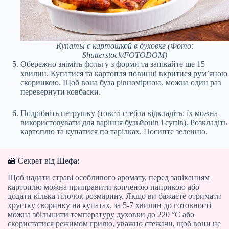
Купаты с картошкой в духовке
(Фото:
Shutterstock/FOTODOM)
Обережно зніміть фольгу з форми та запікайте ще 15
хвилин. Купатися та картопля повинні вкритися рум’яною
скоринкою. Щоб вона була рівномірною, можна один раз
перевернути ковбаски.
Подрібніть петрушку (товсті стебла відкладіть: їх можна
використовувати для варіння бульйонів і супів). Розкладіть
картоплю та купатися по тарілках. Посипте зеленню.
🍰 Секрет від Шефа:
Щоб надати страві особливого аромату, перед запіканням
картоплю можна приправити копченою паприкою або
додати кілька гілочок розмарину. Якщо ви бажаєте отримати
хрустку скоринку на купатах, за 5-7 хвилин до готовності
можна збільшити температуру духовки до 220 °C або
скористатися режимом грилю, уважно стежачи, щоб вони не