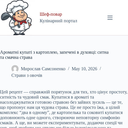
Skip
to
content
Шеф-повар
Кулінарний портал
Ароматні купаті з картоплею, запечені в духовці: ситна
та смачна страва
Мирослав Самсоненко
May 10, 2026
Страви з овочів
Цей рецепт — справжній порятунок для тих, хто цінує простоту,
ситність та чудовий смак. Купатися в ароматі та
насолоджуватися готовою стравою без зайвих зусиль — це те,
що пропонує нам ця чудова страва. Це не просто їжа, а цілий
комплекс “два в одному”, де картопелька та соковиті купатися
доповнюють одне одного, створюючи неповторну симфонію
смаків. А ще, ви можете експериментувати, додаючи спеції чи
сир, щоб зробити цю страву ще більш індивідуальною та