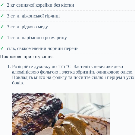
2 кг свинячої корейки без кістки
3 ст. л. діжонської гірчиці
3 ст. л. рідкого меду
1 ст. л. нарізаного розмарину
сіль, свіжомелений чорний перець
Покрокове приготування:
Розігрійте духовку до 175 °С. Застеліть невелике деко
алюмінієвою фольгою і злегка збризніть оливковою олією.
Покладіть м’ясо на фольгу та посипте сіллю і перцем з усіх
боків.