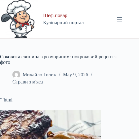
Skip
to
content
Шеф-повар
Кулінарний портал
Соковита свинина з розмарином: покроковий рецепт з
фото
Михайло Голик
May 9, 2026
Страви з м'яса
“`html