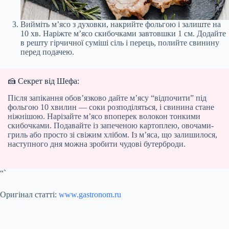
Вийміть м’ясо з духовки, накрийте фольгою і залиште на
10 хв. Наріжте м’ясо скибочками завтовшки 1 см. Додайте
в решту гірчичної суміші сіль і перець, полийте свинину
перед подачею.
🍰 Секрет від Шефа:
Після запікання обов’язково дайте м’ясу “відпочити” під
фольгою 10 хвилин — соки розподіляться, і свинина стане
ніжнішою. Нарізайте м’ясо впоперек волокон тонкими
скибочками. Подавайте із запеченою картоплею, овочами-
гриль або просто зі свіжим хлібом. Із м’яса, що залишилося,
наступного дня можна зробити чудові бутерброди.
“`
Оригінал статті:
www.gastronom.ru