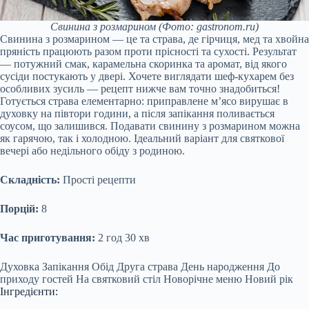
Свинина з розмарином
(Фото: gastronom.ru)
Свинина з розмарином — це та страва, де гірчиця, мед та хвойна
пряність працюють разом проти прісності та сухості. Результат
— потужний смак, карамельна скоринка та аромат, від якого
сусіди постукають у двері. Хочете виглядати шеф-кухарем без
особливих зусиль — рецепт нижче вам точно знадобиться!
Готується страва елементарно: приправлене м’ясо вирушає в
духовку на півтори години, а після запікання поливається
соусом, що залишився. Подавати свинину з розмарином можна
як гарячою, так і холодною. Ідеальний варіант для святкової
вечері або недільного обіду з родиною.
Складність:
Прості рецепти
Порцій:
8
Час приготування:
2 год 30 хв
Духовка
Запікання
Обід
Друга страва
День народження
До
приходу гостей
На святковий стіл
Новорічне меню
Новий рік
Інгредієнти: