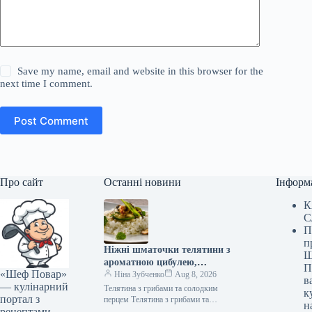
Save my name, email and website in this browser for the
next time I comment.
Post Comment
Про сайт
Останні новини
Інформ
К
С
П
п
Ніжні шматочки телятини з
Ш
ароматною цибулею,
П
«Шеф Повар»
соковитими грибами та
Ніна Зубченко
Aug 8, 2026
в
— кулінарний
солодким болгарським
Телятина з грибами та солодким
к
портал з
перцем: швидкий рецепт за
перцем Телятина з грибами та
н
рецептами
солодким перцем (Фото: gastronom.ru)