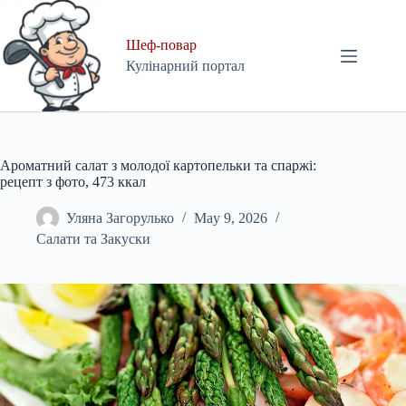
Skip
to
content
Шеф-повар
Кулінарний портал
Ароматний салат з молодої картопельки та спаржі:
рецепт з фото, 473 ккал
Уляна Загорулько
May 9, 2026
Салати та Закуски