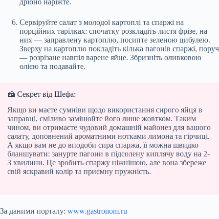
дрібно наріжте.
Сервіруйте салат з молодої картоплі та спаржі на
порційних тарілках: спочатку розкладіть листя фрізе, на
них — заправлену картоплю, посипте зеленою цибулею.
Зверху на картоплю покладіть кілька пагонів спаржі, поруч
— розрізане навпіл варене яйце. Збризніть оливковою
олією та подавайте.
🍰 Секрет від Шефа:
Якщо ви маєте сумніви щодо використання сирого яйця в
заправці, сміливо замінюйте його лише жовтком. Таким
чином, ви отримаєте чудовий домашній майонез для вашого
салату, доповнений ароматними нотками лимона та гірчиці.
А якщо вам не до вподоби сира спаржа, її можна швидко
бланшувати: занурте пагони в підсолену киплячу воду на 2-
3 хвилини. Це зробить спаржу ніжнішою, але вона збереже
свій яскравий колір та приємну пружність.
За даними порталу:
www.gastronom.ru