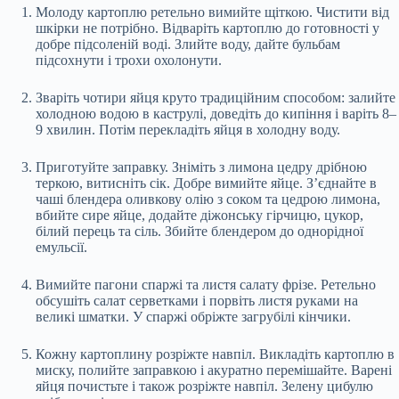
Молоду картоплю ретельно вимийте щіткою. Чистити від
шкірки не потрібно. Відваріть картоплю до готовності у
добре підсоленій воді. Злийте воду, дайте бульбам
підсохнути і трохи охолонути.
Зваріть чотири яйця круто традиційним способом: залийте
холодною водою в каструлі, доведіть до кипіння і варіть 8–
9 хвилин. Потім перекладіть яйця в холодну воду.
Приготуйте заправку. Зніміть з лимона цедру дрібною
теркою, витисніть сік. Добре вимийте яйце. З’єднайте в
чаші блендера оливкову олію з соком та цедрою лимона,
вбийте сире яйце, додайте діжонську гірчицю, цукор,
білий перець та сіль. Збийте блендером до однорідної
емульсії.
Вимийте пагони спаржі та листя салату фрізе. Ретельно
обсушіть салат серветками і порвіть листя руками на
великі шматки. У спаржі обріжте загрубілі кінчики.
Кожну картоплину розріжте навпіл. Викладіть картоплю в
миску, полийте заправкою і акуратно перемішайте. Варені
яйця почистьте і також розріжте навпіл. Зелену цибулю