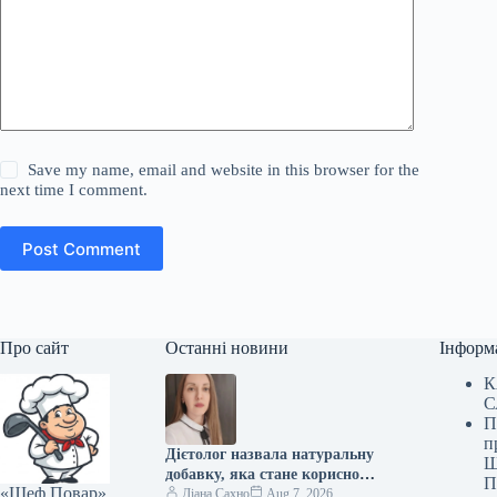
Save my name, email and website in this browser for the
next time I comment.
Post Comment
Про сайт
Останні новини
Інформ
К
С
П
п
Дієтолог назвала натуральну
Ш
добавку, яка стане корисною
П
«Шеф Повар»
альтернативою цукру в чаї
Діана Сахно
Aug 7, 2026