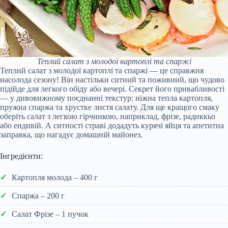
Теплий салат з молодої картоплі та спаржі
Теплий салат з молодої картоплі та спаржі — це справжня
насолода сезону! Він настільки ситний та поживний, що чудово
підійде для легкого обіду або вечері. Секрет його привабливості
— у дивовижному поєднанні текстур: ніжна тепла картопля,
пружна спаржа та хрустке листя салату. Для ще кращого смаку
оберіть салат з легкою гірчинкою, наприклад, фрізе, радиккьо
або ендивій. А ситності страві додадуть курячі яйця та апетитна
заправка, що нагадує домашній майонез.
Інгредієнти:
Картопля молода – 400 г
Спаржа – 200 г
Салат Фрізе – 1 пучок