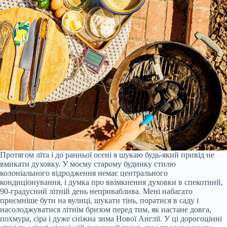
Протягом літа і до ранньої осені я шукаю будь-який привід не
вмикати духовку. У моєму старому будинку стилю
колоніального відродження немає центрального
кондиціонування, і думка про ввімкнення духовки в спекотний,
90-градусний літній день неприваблива. Мені набагато
приємніше бути на вулиці, шукати тінь, поратися в саду і
насолоджуватися літнім бризом перед тим, як настане довга,
похмура, сіра і дуже сніжна зима Нової Англії. У ці дорогоцінні