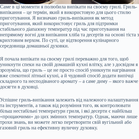
Саме в ці моменти я полюбила випікати на своєму грилі. Гриль-
випікання – це термін, який я використовую для цього стилю
приготування. Я визначаю гриль-випікання як метод
приготування, який використовує гриль для підтримки
стабільного діапазону температур під час приготування на
непрямому вогні для випікання хліба та десертів на основі тіста з
крихтовим верхом. По суті, це відтворення кулінарного
середовища домашньої духовки.
Я почала випікати на своєму грилі переважно для того, щоб
уникнути спеки на своїй домашній кухні влітку, але з досвідом я
зрозуміла, що гриль – це не просто спосіб уникнути нагрівання
вже спекотної літньої кухні, а й чудовий спосіб додати випічці
складного та несподіваного аромату – а саме диму – якого важче
досягти в духовці.
Успішне гриль-випікання залежить від належного налаштування
та інструментів, а також від розуміння того, як контролювати
більш нестабільні температури гриля, і які десерти є найбільш
«прощаючими» до цих змінних температур. Однак, маючи лише
трохи знань, ви можете легко перетворити свій вугільний або
газовий гриль на ефективну вуличну духовку.