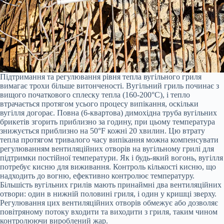
Підтримання та регулювання рівня тепла вугільного гриля
вимагає трохи більше витонченості. Вугільний гриль починає з
вищого початкового сплеску тепла (160-200°C), і тепло
втрачається протягом усього процесу випікання, оскільки
вугілля догорає. Повна (6-квартова) димохідна труба вугільних
брикетів згорить приблизно за годину, при цьому температура
знижується приблизно на 50°F кожні 20 хвилин. Цю втрату
тепла протягом тривалого часу випікання можна компенсувати
регулюванням вентиляційних отворів на вугільному грилі для
підтримки постійної температури. Як і будь-який вогонь, вугілля
потребує кисню для виживання. Контроль кількості кисню, що
надходить до вогню, ефективно контролює температуру.
Більшість вугільних грилів мають принаймні два вентиляційних
отвори: один в нижній половині гриля, і один у кришці зверху.
Регулювання цих вентиляційних отворів обмежує або дозволяє
повітряному потоку входити та виходити з гриля, таким чином
контролюючи вироблений жар.