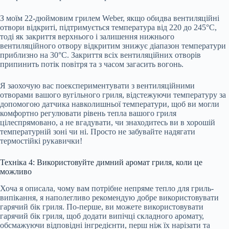
З моїм 22-дюймовим грилем Weber, якщо обидва вентиляційні
отвори відкриті, підтримується температура від 220 до 245°C,
тоді як закриття верхнього і залишення нижнього
вентиляційного отвору відкритим знижує діапазон температури
приблизно на 30°C. Закриття всіх вентиляційних отворів
припинить потік повітря та з часом загасить вогонь.
Я заохочую вас поекспериментувати з вентиляційними
отворами вашого вугільного гриля, відстежуючи температуру за
допомогою датчика навколишньої температури, щоб ви могли
комфортно регулювати рівень тепла вашого гриля
цілеспрямовано, а не вгадувати, чи знаходитесь ви в хорошій
температурній зоні чи ні. Просто не забувайте надягати
термостійкі рукавички!
Техніка 4: Використовуйте димний аромат гриля, коли це
можливо
Хоча я описала, чому вам потрібне непряме тепло для гриль-
випікання, я наполегливо рекомендую добре використовувати
гарячий бік гриля. По-перше, ви можете використовувати
гарячий бік гриля, щоб додати випічці складного аромату,
обсмажуючи відповідні інгредієнти, перш ніж їх нарізати та