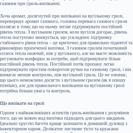
газовим при гриль-випіканні.
Хоча аромат, досягнутий при випіканні на вугільному грилі,
перевершує аромат газового, головна перевага газового гриля
полягає в тому, що на ньому легше підтримувати постійний
рівень тепла. З вугільним грилем, коли вугілля догорає, рівень
тепла поступово знижується, що ускладнює підтримку
стабільного рівня тепла – це критично для правильно піднятої та
рівномірно пропеченої випічки. З газовим грилем початковий
сплеск тепла нижчий, ніж у вугільного, але ви маєте можливість
регулювати конфорки за потреби, щоб підтримувати більш
постійний рівень тепла. Постійний потік пропану легко
підтримувати простим поворотом ручки на газовому грилі, і він
вимагає менше контролю, ніж вугільний гриль. Це не означає,
що цього неможливо досягти з вугільним грилем (як я опишу
пізніше), але для правильного випікання на вугільному грилі
потрібна більша увага та контроль.
Що випікати на грилі
Одним з найважливіших аспектів гриль-випікання є розуміння
того, що не кожен вид випічки підходить для цього завдання.
Ідеально хрусткі багети краще залишити в домашній духовці з
інжекторним паром. Делікатне листкове тісто та круасани