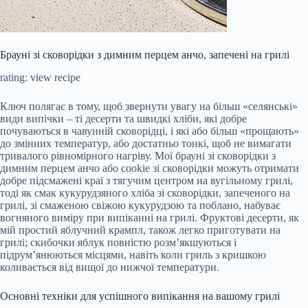
Брауні зі сковорідки з димним перцем анчо, запечені на грилі
rating: view recipe
Ключ полягає в тому, щоб звернути увагу на більш «селянські»
види випічки – ті десерти та швидкі хліби, які добре
почуваються в чавунній сковорідці, і які або більш «прощають»
до змінних температур, або достатньо тонкі, щоб не вимагати
тривалого рівномірного нагріву. Мої брауні зі сковорідки з
димним перцем анчо або cookie зі сковорідки можуть отримати
добре підсмажені краї з тягучим центром на вугільному грилі,
тоді як смак кукурудзяного хліба зі сковорідки, запеченого на
грилі, зі смаженою свіжою кукурудзою та поблано, набуває
вогняного виміру при випіканні на грилі. Фруктові десерти, як
мій простий яблучний крампл, також легко приготувати на
грилі; скибочки яблук повністю розм’якшуються і
підрум’янюються місцями, навіть коли гриль з кришкою
коливається від вищої до нижчої температури.
Основні техніки для успішного випікання на вашому грилі