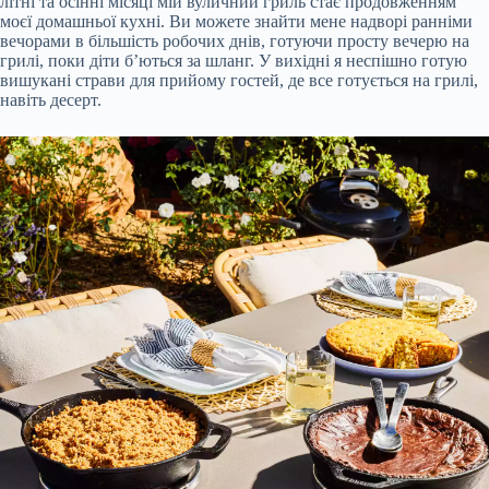
літні та осінні місяці мій вуличний гриль стає продовженням
моєї домашньої кухні. Ви можете знайти мене надворі ранніми
вечорами в більшість робочих днів, готуючи просту вечерю на
грилі, поки діти б’ються за шланг. У вихідні я неспішно готую
вишукані страви для прийому гостей, де все готується на грилі,
навіть десерт.