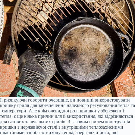
І, ризикуючи говорити очевидне, ви повинні використовувати
кришку гриля для забезпечення належного регулювання тепла та
температури. Але крім очевидної ролі кришки у збереженні
тепла, є ще кілька причин для її використання, які відрізняються
для газових та вугільних грилів. З газовим грилем конструкція
кришки з нержавіючої сталі з внутрішніми теплозахисними
пластинами запобігає виходу тепла, зберігаючи його, що