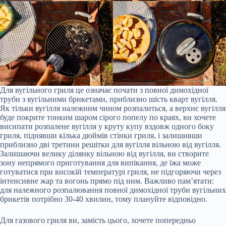
Для вугільного гриля це означає почати з повної димохідної
труби з вугільними брикетами, приблизно шість кварт вугілля.
Як тільки вугілля належним чином розпалиться, а верхнє вугілля
буде покрите тонким шаром сірого попелу по краях, ви хочете
висипати розпалене вугілля у круту купу вздовж одного боку
гриля, піднявши кілька дюймів стінки гриля, і залишивши
приблизно дві третини решітки для вугілля вільною від вугілля.
Залишаючи велику ділянку вільною від вугілля, ви створите
зону непрямого приготування для випікання, де їжа може
готуватися при високій температурі гриля, не підгоряючи через
інтенсивне жар та вогонь прямо під ним. Важливо пам’ятати:
для належного розпалювання повної димохідної труби вугільних
брикетів потрібно 30-40 хвилин, тому плануйте відповідно.
Для газового гриля ви, замість цього, хочете попередньо