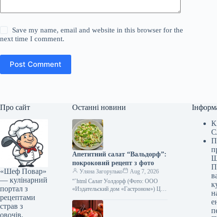
Save my name, email and website in this browser for the
next time I comment.
Post Comment
Про сайт
Останні новини
Інформ
К
С
П
п
Апетитний салат “Вальдорф”:
Ш
покроковий рецепт з фото
П
«Шеф Повар»
Уляна Загорулько
Aug 7, 2026
в
— кулінарний
“`html Салат Уолдорф (Фото: ООО
к
портал з
«Издательский дом «Гастроном») Цей
н
рецептами
класичний американський салат —
е
справжня знахідка для тих, хто цінує
страв з
п
свіжість,…
овочів,