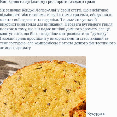
Випікання на вугільному грилі проти газового гриля
Як зазначає Кенджі Лопес-Альт у своїй статті, що висвітлює
відмінності між газовими та вугільними грилями, обидва види
мають свої переваги та недоліки. Те саме стосується й
використання гриля для випікання. Перевага вугільного гриля
полягає в тому, що він надає випічці димного аромату, але це
коштує того, що його складніше контролювати як “духовку”.
Газовий гриль простіший у використанні та стабільніший за
температурою, але компромісом є втрата деякого фантастичного
димного аромату.
Кукурудза