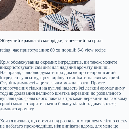
Яблучний крампл зі сковорідки, запечений на грилі
rating:
час приготування:
80 хв
порцій:
6-8
view recipe
Крім обсмажування окремих інгредієнтів, ви також можете
використовувати сам дим для надання аромату випічці.
Насправді, я люблю думати про дим як про непрописаний
інгредієнт у всьому, що я вирішую випікати на своєму грилі.
Ступінь димності – це те, з чим можна грати. Просте
приготування тільки на вугіллі надасть їжі легкий аромат диму,
тоді як додавання великого шматка деревини до розпаленого
вугілля (або фольгового пакета з трісками деревини на газовому
грилі) може створити значно більшу кількість диму і, отже,
димного аромату.
Хоча я визнаю, що стояти над розпаленим грилем у літню спеку
не набагато прохолодніше, ніж випікати вдома, для мене це