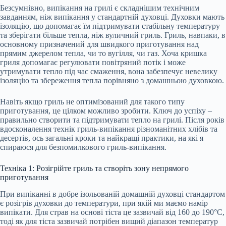
Безсумнівно, випікання на грилі є складнішим технічним
завданням, ніж випікання у стандартній духовці. Духовки мають
ізоляцію, що допомагає їм підтримувати стабільну температуру
та зберігати більше тепла, ніж вуличний гриль. Гриль, навпаки, в
основному призначений для швидкого приготування над
прямим джерелом тепла, чи то вугілля, чи газ. Хоча кришка
гриля допомагає регулювати повітряний потік і може
утримувати тепло під час смаження, вона забезпечує невелику
ізоляцію та збереження тепла порівняно з домашньою духовкою.
Навіть якщо гриль не оптимізований для такого типу
приготування, це цілком можливо зробити. Ключ до успіху –
правильно створити та підтримувати тепло на грилі. Після років
вдосконалення технік гриль-випікання різноманітних хлібів та
десертів, ось загальні кроки та найкращі практики, на які я
спираюся для безпомилкового гриль-випікання.
Техніка 1: Розігрійте гриль та створіть зону непрямого
приготування
При випіканні в добре ізольованій домашній духовці стандартом
є розігрів духовки до температури, при якій ми маємо намір
випікати. Для страв на основі тіста це зазвичай від 160 до 190°C,
тоді як для тіста зазвичай потрібен вищий діапазон температур