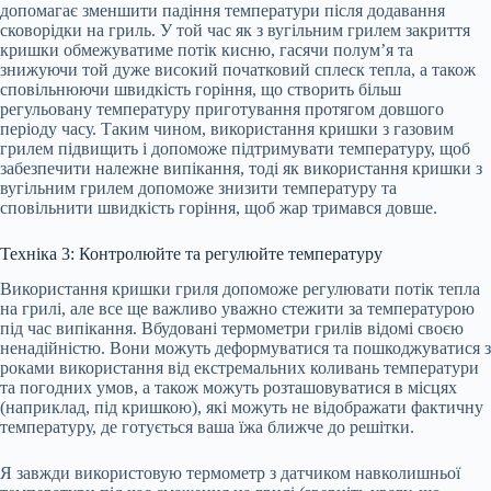
допомагає зменшити падіння температури після додавання
сковорідки на гриль. У той час як з вугільним грилем закриття
кришки обмежуватиме потік кисню, гасячи полум’я та
знижуючи той дуже високий початковий сплеск тепла, а також
сповільнюючи швидкість горіння, що створить більш
регульовану температуру приготування протягом довшого
періоду часу. Таким чином, використання кришки з газовим
грилем підвищить і допоможе підтримувати температуру, щоб
забезпечити належне випікання, тоді як використання кришки з
вугільним грилем допоможе знизити температуру та
сповільнити швидкість горіння, щоб жар тримався довше.
Техніка 3: Контролюйте та регулюйте температуру
Використання кришки гриля допоможе регулювати потік тепла
на грилі, але все ще важливо уважно стежити за температурою
під час випікання. Вбудовані термометри грилів відомі своєю
ненадійністю. Вони можуть деформуватися та пошкоджуватися з
роками використання від екстремальних коливань температури
та погодних умов, а також можуть розташовуватися в місцях
(наприклад, під кришкою), які можуть не відображати фактичну
температуру, де готується ваша їжа ближче до решітки.
Я завжди використовую термометр з датчиком навколишньої