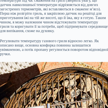
температури під час смаження на грилі (зверніть увагу, що
датчик навколишньої температури відрізняється від довгих
загострених термометрів, які вставляються в смажене м’ясо).
Перш ніж розігріти гриль, я закріплюю датчик на решітці для
приготування їжі на тій же висоті, що й їжа, яку я готую. Таким
чином, я можу належним чином відстежувати температуру
гриля та коригувати її за потреби, щоб підтримувати середовище
для випікання, схоже на духовку.
Регулювати температуру газового гриля відносно легко. Як
описано вище, основна конфорка повинна залишатися
увімкненою, а потік пропану регулюється поворотом відповідної
ручки.