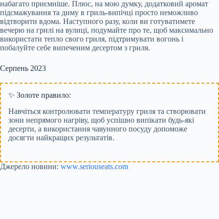
набагато приємніше. Плюс, на мою думку, додатковий аромат
підсмажування та диму в гриль-випічці просто неможливо
відтворити вдома. Наступного разу, коли ви готуватимете
вечерю на грилі на вулиці, подумайте про те, щоб максимально
використати тепло свого гриля, підтримувати вогонь і
побалуйте себе випеченим десертом з гриля.
Серпень 2023
✨ Золоте правило:
Навчіться контролювати температуру гриля та створювати
зони непрямого нагріву, щоб успішно випікати будь-які
десерти, а використання чавунного посуду допоможе
досягти найкращих результатів.
Джерело новини:
www.seriouseats.com