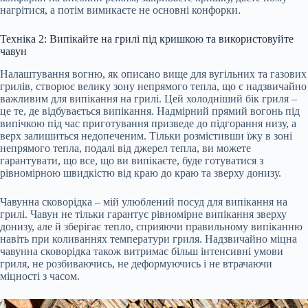
нагрітися, а потім вимикаєте не основні конфорки.
Техніка 2: Випікайте на грилі під кришкою та використовуйте
чавун
Налаштування вогню, як описано вище для вугільних та газових
грилів, створює велику зону непрямого тепла, що є надзвичайно
важливим для випікання на грилі. Цей холодніший бік гриля –
це те, де відбувається випікання. Надмірний прямий вогонь під
випічкою під час приготування призведе до підгорання низу, а
верх залишиться недопеченим. Тільки розмістивши їжу в зоні
непрямого тепла, подалі від джерел тепла, ви можете
гарантувати, що все, що ви випікаєте, буде готуватися з
рівномірною швидкістю від краю до краю та зверху донизу.
Чавунна сковорідка – мій улюблений посуд для випікання на
грилі. Чавун не тільки гарантує рівномірне випікання зверху
донизу, але й зберігає тепло, сприяючи правильному випіканню
навіть при коливаннях температури гриля. Надзвичайно міцна
чавунна сковорідка також витримає більш інтенсивні умови
гриля, не розбиваючись, не деформуючись і не втрачаючи
міцності з часом.