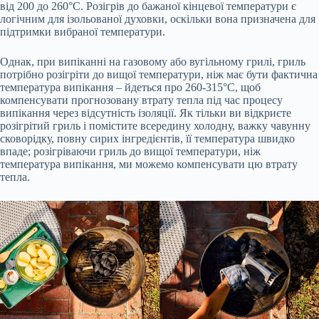
від 200 до 260°C. Розігрів до бажаної кінцевої температури є
логічним для ізольованої духовки, оскільки вона призначена для
підтримки вибраної температури.
Однак, при випіканні на газовому або вугільному грилі, гриль
потрібно розігріти до вищої температури, ніж має бути фактична
температура випікання – йдеться про 260-315°C, щоб
компенсувати прогнозовану втрату тепла під час процесу
випікання через відсутність ізоляції. Як тільки ви відкриєте
розігрітий гриль і помістите всередину холодну, важку чавунну
сковорідку, повну сирих інгредієнтів, її температура швидко
впаде; розігріваючи гриль до вищої температури, ніж
температура випікання, ми можемо компенсувати цю втрату
тепла.