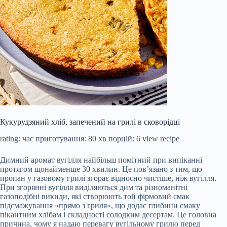
Кукурудзяний хліб, запечений на грилі в сковорідці
rating:
час приготування:
80 хв
порцій:
6
view recipe
Димний аромат вугілля найбільш помітний при випіканні
протягом щонайменше 30 хвилин. Це пов’язано з тим, що
пропан у газовому грилі згорає відносно чистіше, ніж вугілля.
При згорянні вугілля виділяються дим та різноманітні
газоподібні викиди, які створюють той фірмовий смак
підсмажування «прямо з гриля», що додає глибини смаку
пікантним хлібам і складності солодким десертам. Це головна
причина, чому я надаю перевагу вугільному грилю перед