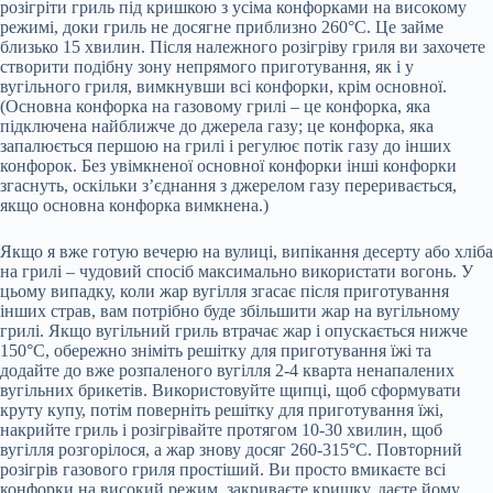
розігріти гриль під кришкою з усіма конфорками на високому
режимі, доки гриль не досягне приблизно 260°C. Це займе
близько 15 хвилин. Після належного розігріву гриля ви захочете
створити подібну зону непрямого приготування, як і у
вугільного гриля, вимкнувши всі конфорки, крім основної.
(Основна конфорка на газовому грилі – це конфорка, яка
підключена найближче до джерела газу; це конфорка, яка
запалюється першою на грилі і регулює потік газу до інших
конфорок. Без увімкненої основної конфорки інші конфорки
згаснуть, оскільки з’єднання з джерелом газу переривається,
якщо основна конфорка вимкнена.)
Якщо я вже готую вечерю на вулиці, випікання десерту або хліба
на грилі – чудовий спосіб максимально використати вогонь. У
цьому випадку, коли жар вугілля згасає після приготування
інших страв, вам потрібно буде збільшити жар на вугільному
грилі. Якщо вугільний гриль втрачає жар і опускається нижче
150°C, обережно зніміть решітку для приготування їжі та
додайте до вже розпаленого вугілля 2-4 кварта ненапалених
вугільних брикетів. Використовуйте щипці, щоб сформувати
круту купу, потім поверніть решітку для приготування їжі,
накрийте гриль і розігрівайте протягом 10-30 хвилин, щоб
вугілля розгорілося, а жар знову досяг 260-315°C. Повторний
розігрів газового гриля простіший. Ви просто вмикаєте всі
конфорки на високий режим, закриваєте кришку, даєте йому