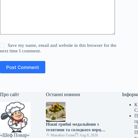
Save my name, email and website in this browser for the
next time I comment.
Post Comment
Про сайт
Останні новини
Інформ
К
С
П
п
Ніжні грибні медальйони з
Ш
телятини та солодкого перцю:
П
«Шеф Повар»
покроковий рецепт із фото
Михайло Голик
Aug 8, 2026
в