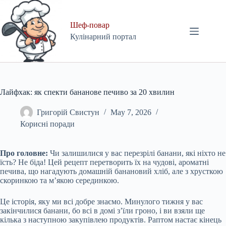
Skip
to
content
Шеф-повар
Кулінарний портал
Лайфхак: як спекти бананове печиво за 20 хвилин
Григорій Свистун
May 7, 2026
Корисні поради
Про головне:
Чи залишилися у вас перезрілі банани, які ніхто не
їсть? Не біда! Цей рецепт перетворить їх на чудові, ароматні
печива, що нагадують домашній банановий хліб, але з хрусткою
скоринкою та м’якою серединкою.
Це історія, яку ми всі добре знаємо. Минулого тижня у вас
закінчилися банани, бо всі в домі з’їли гроно, і ви взяли ще
кілька з наступною закупівлею продуктів. Раптом настає кінець