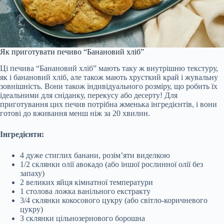
Як приготувати печиво “Банановий хліб”
Ці печива “Банановий хліб” мають таку ж внутрішню текстуру,
як і банановий хліб, але також мають хрусткий край і жувальну
зовнішність. Вони також індивідуального розміру, що робить їх
ідеальними для сніданку, перекусу або десерту! Для
приготування цих печив потрібна жменька інгредієнтів, і вони
готові до вживання менш ніж за 20 хвилин.
Інгредієнти:
4 дуже стиглих банани, розім’яти виделкою
1/2 склянки олії авокадо (або іншої рослинної олії без
запаху)
2 великих яйця кімнатної температури
1 столова ложка ванільного екстракту
3/4 склянки кокосового цукру (або світло-коричневого
цукру)
3 склянки цільнозернового борошна