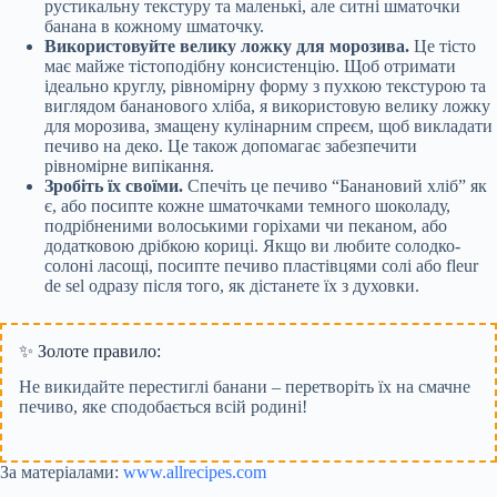
рустикальну текстуру та маленькі, але ситні шматочки
банана в кожному шматочку.
Використовуйте велику ложку для морозива.
Це тісто
має майже тістоподібну консистенцію. Щоб отримати
ідеально круглу, рівномірну форму з пухкою текстурою та
виглядом бананового хліба, я використовую велику ложку
для морозива, змащену кулінарним спреєм, щоб викладати
печиво на деко. Це також допомагає забезпечити
рівномірне випікання.
Зробіть їх своїми.
Спечіть це печиво “Банановий хліб” як
є, або посипте кожне шматочками темного шоколаду,
подрібненими волоськими горіхами чи пеканом, або
додатковою дрібкою кориці. Якщо ви любите солодко-
солоні ласощі, посипте печиво пластівцями солі або fleur
de sel одразу після того, як дістанете їх з духовки.
✨ Золоте правило:
Не викидайте перестиглі банани – перетворіть їх на смачне
печиво, яке сподобається всій родині!
За матеріалами:
www.allrecipes.com