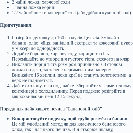
2 чайні ложки харчової соди
1 чайна ложка кориці
1/2 чайної ложки кошерної солі (або дрібної кухонної солі)
Приготування:
Розігрійте духовку до 160 градусів Цельсія. Змішайте
банани, олію, яйця, ванільний екстракт та кокосовий цукор
у міксері до однорідності.
Додайте борошно, харчову соду, корицю та сіль.
Перемішайте до утворення густого тіста, схожого на кляр.
Викладіть порції тіста розміром приблизно з 3 столові
ложки на деко, застелене пергаментним папером.
Випікайте 16 хвилин, доки краї не стануть золотистими, а
верх не підніметься.
Дайте охолонути та подавайте. Зберігайте у герметичному
контейнері в холодильнику. Перед подачею розігрійте в
мікрохвильовій печі 12-15 секунд.
Поради для найкращого печива “Банановий хліб”
Використовуйте виделку, щоб грубо розім’яти банани.
Це мій улюблений метод як для класичного бананового
хліба, так і для цього печива. Він створює щільну,