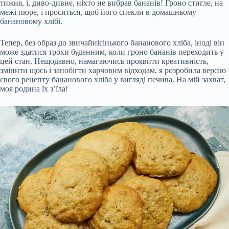
тижня, і, диво-дивне, ніхто не вибрав бананів! Гроно стигле, на
межі пюре, і проситься, щоб його спекли в домашньому
банановому хлібі.
Тепер, без образ до звичайнісінького бананового хліба, іноді він
може здатися трохи буденним, коли гроно бананів переходить у
цей стан. Нещодавно, намагаючись проявити креативність,
змінити щось і запобігти харчовим відходам, я розробила версію
свого рецепту бананового хліба у вигляді печива. На мій захват,
моя родина їх з’їла!