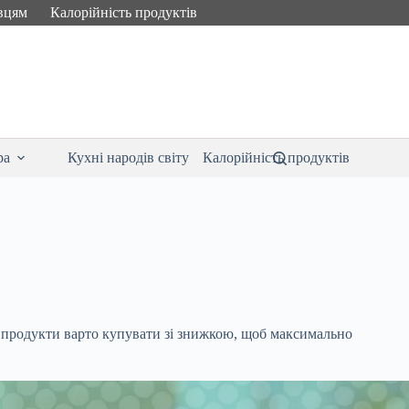
вцям
Калорійність продуктів
ра
Кухні народів світу
Калорійність продуктів
і продукти варто купувати зі знижкою, щоб максимально