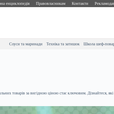
рна енциклопедія
Правовласникам
Контакти
Рекламода
Соуси та маринади
Техніка та затишок
Школа шеф-пова
ьних товарів за вигідною ціною стає ключовим. Дізнайтеся, як