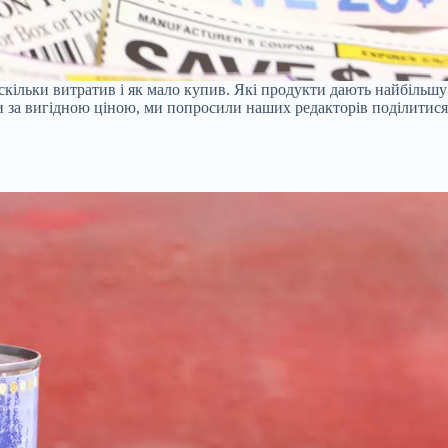
скільки витратив і як мало купив. Які продукти дають найбільшу
ти за вигідною ціною, ми попросили наших редакторів поділитися