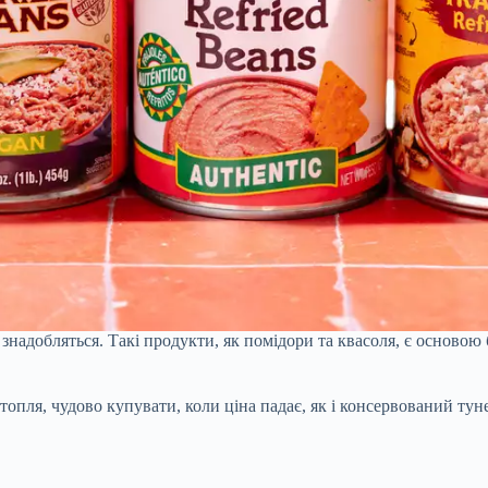
 знадобляться. Такі продукти, як помідори та квасоля, є основою 
ртопля, чудово купувати, коли ціна падає, як і консервований тун