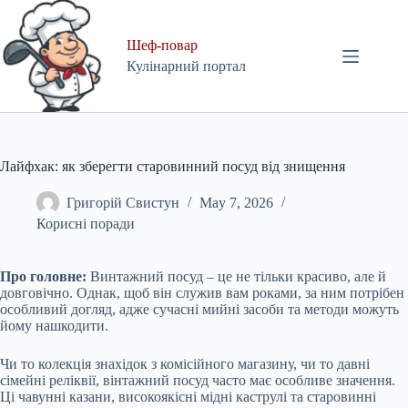
Skip
to
content
Шеф-повар
Кулінарний портал
Лайфхак: як зберегти старовинний посуд від знищення
Григорій Свистун
May 7, 2026
Корисні поради
Про головне:
Винтажний посуд – це не тільки красиво, але й
довговічно. Однак, щоб він служив вам роками, за ним потрібен
особливий догляд, адже сучасні мийні засоби та методи можуть
йому нашкодити.
Чи то колекція знахідок з комісійного магазину, чи то давні
сімейні реліквії, вінтажний посуд часто має особливе значення.
Ці чавунні казани, високоякісні мідні каструлі та старовинні