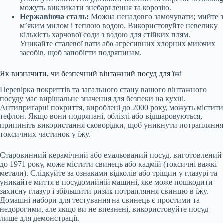
можуть викликати знебарвлення та корозію.
Нержавіюча сталь:
Можна ненадовго замочувати; мийте з
м’яким милом і теплою водою. Використовуйте невелику
кількість харчової соди з водою для стійких плям.
Уникайте сталевої вати або агресивних хлорних миючих
засобів, щоб запобігти подряпинам.
Як визначити, чи безпечний вінтажний посуд для їжі
Перевірка покриттів та загального стану вашого вінтажного
посуду має вирішальне значення для безпеки на кухні.
Антипригарні покриття, вироблені до 2000 року, можуть містити
тефлон. Якщо вони подряпані, облізлі або відшаровуються,
припиніть використання сковорідки, щоб уникнути потрапляння
токсичних частинок у їжу.
Старовинний керамічний або емальований посуд, виготовлений
до 1971 року, може містити свинець або кадмій (токсичні важкі
метали). Слідкуйте за ознаками відколів або тріщин у глазурі та
уникайте миття в посудомийній машині, яке може пошкодити
захисну глазур і збільшити ризик потрапляння свинцю в їжу.
Домашні набори для тестування на свинець є простими та
недорогими, але якщо ви не впевнені, використовуйте посуд
лише для демонстрації.