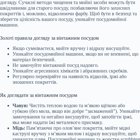
догляду. Сучасні методи чищення та мийні засоби можуть бути
шкідливими для старого посуду, позбавляючи його захисних
покриттів і, можливо, відколюючи фарбу. Щоб бути в безпеці та
зберегти цілісність вашого посуду, уникайте посудомийної
машини.
Золоті правила догляду за вінтажним посудом
Якщо сумніваєтеся, мийте вручну і відразу висушуйте.
Уникайте посудомийної машини, якщо ви не впевнені, що
матеріал безпечний.
Не замочуйте вінтажний посуд надовго.
Уникайте агресивних хімікатів і абразивних скребків.
Регулярно перевіряйте на наявність відколів, іржі або
зношених покриттів.
Як доглядати за вінтажним посудом
Чавун:
Чистіть теплою водою та м’якою щіткою або
губкою (без мила, якщо він добре “засмажений”). Уникайте
замочування та негайно висушуйте, щоб запобігти іржі,
яка може надати їжі металевого присмаку.
Мідь:
Пам’ятаючи про олов’яне покриття, мийте мідні
каструлі вручну з м’яким милом і відразу висушуйте, щоб
уникнути плям. Посудомийні машини та жорстке scrubbing