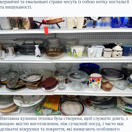
керамічні та емальовані страви несуть із собою нотку ностальгії
та вишуканості.
Вінтажна кухонна техніка була створена, щоб служити довго, з
вищою якістю виготовлення, ніж сучасний посуд, і часто має
делікатні візерунки та покриття, які вимагають особливого