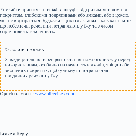
Уникайте приготування їжі в посуді з відкритим металом під
покриттям, глибокими подряпинами або ямками, або з іржею,
яка не відтирається. Будь-яка з цих ознак може вказувати на те,
що небезпечні речовини потрапляють у їжу та з часом
спричиняють токсичність.
✨ Золоте правило:
Завжди ретельно перевіряйте стан вінтажного посуду перед
використанням, особливо на наявність відколів, тріщин або
зношених покриттів, щоб уникнути потрапляння
шкідливих речовин у їжу.
Оригінал статті:
www.allrecipes.com
Leave a Reply