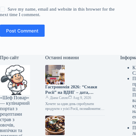
Save my name, email and website in this browser for the
next time I comment.
Post Comment
Про сайт
Останні новини
Інформ
К
С
П
п
Гастрономія 2026: “Смаки
Ш
Росії” на ВДНГ – дата,
П
«Шеф Повар»
програма та головні новинки
Діана Сахно
Aug 9, 2026
в
— кулінарний
Хочете за один день спробувати
к
портал з
продукти з усієї Росії, познайомитися з
н
рецептами
регіональними гастрономічними
е
традиціями та привезти додому
страв з
п
незвичайні сувеніри? Така…
овочів,
П
випічки та
л
домашньої