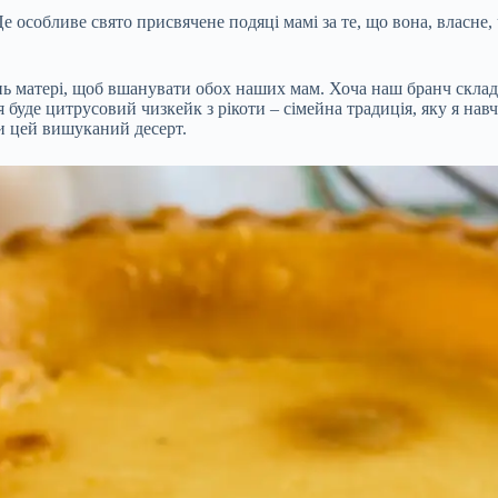
 особливе свято присвячене подяці мамі за те, що вона, власне,
нь матері, щоб вшанувати обох наших мам. Хоча наш бранч склада
уде цитрусовий чизкейк з рікоти – сімейна традиція, яку я навчи
ти цей вишуканий десерт.