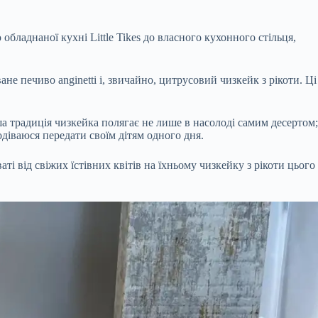
обладнаної кухні Little Tikes до власного кухонного стільця,
ане печиво anginetti і, звичайно, цитрусовий чизкейк з рікоти. Ці
аша традиція чизкейка полягає не лише в насолоді самим десертом;
подіваюся передати своїм дітям одного дня.
і від свіжих їстівних квітів на їхньому чизкейку з рікоти цього