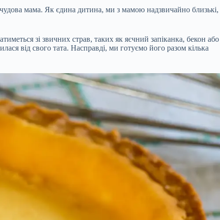
 чудова мама. Як єдина дитина, ми з мамою надзвичайно близькі,
тиметься зі звичних страв, таких як яєчний запіканка, бекон або
лася від свого тата. Насправді, ми готуємо його разом кілька