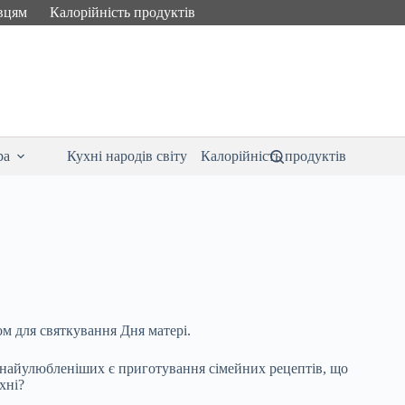
вцям
Калорійність продуктів
ра
Кухні народів світу
Калорійність продуктів
м для святкування Дня матері.
х найулюбленіших є приготування сімейних рецептів, що
хні?