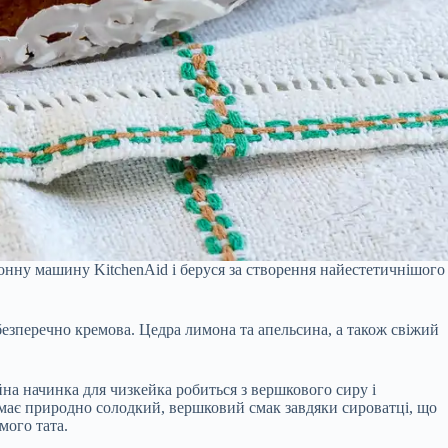
хонну машину KitchenAid і беруся за створення найестетичнішого
 безперечно кремова. Цедра лимона та апельсина, а також свіжий
на начинка для чизкейка робиться з вершкового сиру і
та має природно солодкий, вершковий смак завдяки сироватці, що
мого тата.