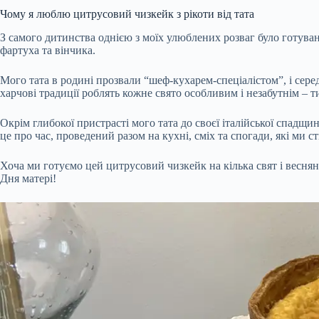
Чому я люблю цитрусовий чизкейк з рікоти від тата
З самого дитинства однією з моїх улюблених розваг було готуванн
фартуха та вінчика.
Мого тата в родині прозвали “шеф-кухарем-спеціалістом”, і серед 
харчові традиції роблять кожне свято особливим і незабутнім – 
Окрім глибокої пристрасті мого тата до своєї італійської спадщи
це про час, проведений разом на кухні, сміх та спогади, які ми с
Хоча ми готуємо цей цитрусовий чизкейк на кілька свят і весняни
Дня матері!