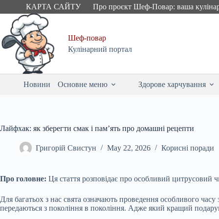
Skip
КАРТА САЙТУ
Про проєкт Шеф-Повар: ваша куліна
to
content
Шеф-повар
Кулінарний портал
Новини
Основне меню
Здорове харчування
Лайфхак: як зберегти смак і пам’ять про домашні рецепти
Григорій Свистун
May 22, 2026
Корисні поради
Про головне:
Ця стаття розповідає про особливий цитрусовий чи
Для багатьох з нас свята означають проведення особливого час
передаються з покоління в покоління. Адже який кращий подарун