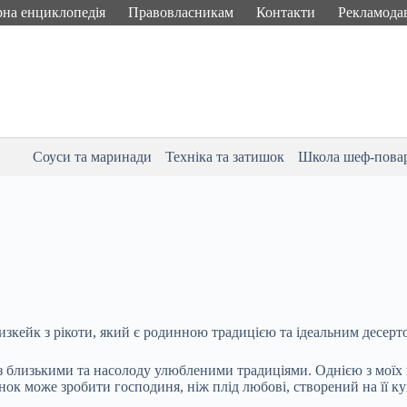
рна енциклопедія
Правовласникам
Контакти
Рекламода
Соуси та маринади
Техніка та затишок
Школа шеф-пова
зкейк з рікоти, який є родинною традицією та ідеальним десерто
у з близькими та насолоду улюбленими традиціями. Однією з мої
ок може зробити господиня, ніж плід любові, створений на її ку