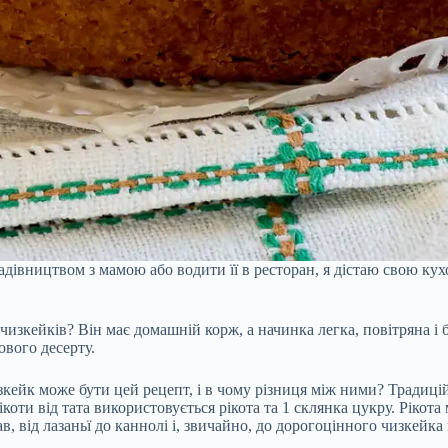
адівництвом з мамою або водити її в ресторан, я дістаю свою ку
 чизкейків? Він має домашній корж, а начинка легка, повітряна і
ового десерту.
кейк може бути цей рецепт, і в чому різниця між ними? Традицій
рікоти від тата використовується рікота та 1 склянка цукру. Ріко
в, від лазаньї до каннолі і, звичайно, до дорогоцінного чизкейка 