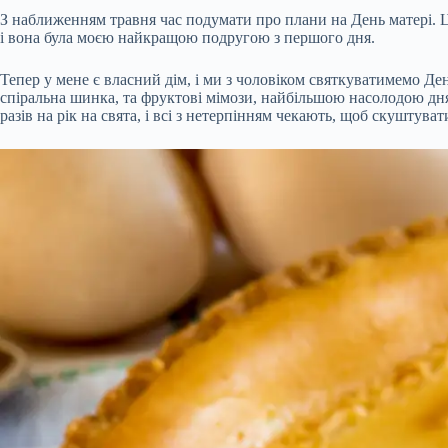
З наближенням травня час подумати про плани на День матері. Це
і вона була моєю найкращою подругою з першого дня.
Тепер у мене є власний дім, і ми з чоловіком святкуватимемо Де
спіральна шинка, та фруктові мімози, найбільшою насолодою дня б
разів на рік на свята, і всі з нетерпінням чекають, щоб скуштува