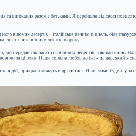
я та випікання разом з батьками. Я перейшла від своєї повністю 
його відомих десертів – італійське печиво піццель, біле глазуров
тим, чого з нетерпінням чекаєш щороку.
ни, він передав так багато особливих рецептів, з якими виріс. Н
творили за ці роки. Наша спільна любов до їжі – це дар, який я с
х подій, прикраси можуть відрізнятися. Наші мами будуть у захват