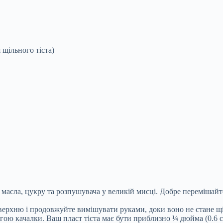
 щільного тіста)
 масла, цукру та розпушувача у великій мисці. Добре перемішайт
оверхню і продовжуйте вимішувати руками, доки воно не стане щ
гою качалки. Ваш пласт тіста має бути приблизно ¼ дюйма (0.6 см