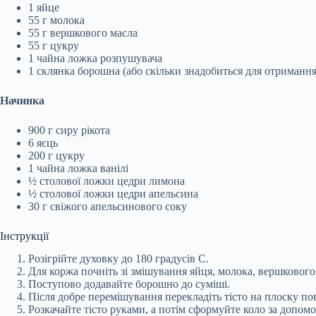
1 яйце
55 г молока
55 г вершкового масла
55 г цукру
1 чайна ложка розпушувача
1 склянка борошна (або скільки знадобиться для отримання
Начинка
900 г сиру рікота
6 яєць
200 г цукру
1 чайна ложка ванілі
½ столової ложки цедри лимона
½ столової ложки цедри апельсина
30 г свіжого апельсинового соку
Інструкції
Розігрійте духовку до 180 градусів C.
Для коржа почніть зі змішування яйця, молока, вершкового
Поступово додавайте борошно до суміші.
Після добре перемішування перекладіть тісто на плоску п
Розкачайте тісто руками, а потім сформуйте коло за допомо