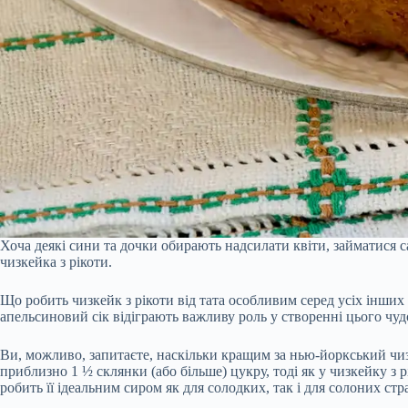
Хоча деякі сини та дочки обирають надсилати квіти, займатися с
чизкейка з рікоти.
Що робить чизкейк з рікоти від тата особливим серед усіх інших
апельсиновий сік відіграють важливу роль у створенні цього чуд
Ви, можливо, запитаєте, наскільки кращим за нью-йоркський чиз
приблизно 1 ½ склянки (або більше) цукру, тоді як у чизкейку з 
робить її ідеальним сиром як для солодких, так і для солоних стра