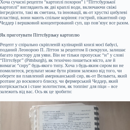
Хоча сучасні рецепти “картоплі похорон” і “Піттсбурзької
картоплі” виглядають як дві краплі води, включаючи свіжі
інгредієнти, такі як сметана, та інновації, як-от хрусткі цибулеві
пластівці, вони мають спільне коріння: гострий, пікантний сир
Чеддер і вершковий концентрований суп, що пов’язує все разом.
Як приготувати Піттсбурзьку картоплю
Рецепт у спірально скріпленій кулінарній книзі моєї бабусі,
поданий Леонорою П. Літтон за рецептом її свекрухи, залишає
багато простору для уяви. Він не тільки пропускає “н” у слові
“Піттсбург” (Pittsburgh), як технічно пишеться місто, але й
вимагає “сиру” будь-якого типу. Хоча з будь-яким сиром ви не
помилитеся, результат може бути різним залежно від того, чи
оберете ви плавлений американський сир, як-от Вельвета, який
розтане до воскового блиску, чи фермерський Чеддер, який
потріскається і стане золотистим, як топпінг для піци – все
залежить від вас. Ось як це зробити: