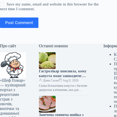
Save my name, email and website in this browser for the
next time I comment.
Post Comment
Про сайт
Останні новини
Інформ
К
С
П
п
Гастролікар пояснила, кому
Ш
капуста може зашкодити:
П
«Шеф Повар»
деталі на Gastronom.ru
Діана Сахно
Aug 8, 2026
в
— кулінарний
Свіжа білокачанна капуста є багатим
к
портал з
джерелом клітковини, яка для
н
рецептами
більшості людей є корисною
е
складовою для покращення травлення.
страв з
п
Однак у деяких…
овочів,
П
випічки та
л
домашньої
Запечена свиняча шийка з
м