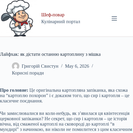
Skip
to
content
Шеф-повар
Кулінарний портал
Лайфхак: як дістати останню картоплину з мішка
Григорій Свистун
May 6, 2026
Корисні поради
Про головне:
Це оригінальна картопляна запіканка, яка схожа
на “картоплю похорон” і є доказом того, що сир і картопля – це
класичне поєднання.
Чи замислювалися ви коли-небудь, як з’явилася ця квінтесенція
церковної запіканки? Не секрет, що сир і картопля – це історія
вічна, від смаженої картоплі на сковороді до картоплі “в
мундирі” з начинкою, ви ніколи не помилитеся з цим класичним