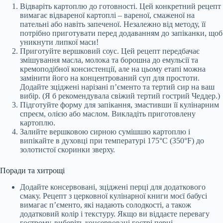
Відваріть картоплю до готовності. Цей конкретний рецепт
вимагає відвареної картоплі – вареної, смаженої на
пательні або навіть запеченої. Незалежно від методу, її
потрібно приготувати перед додаванням до запіканки, щоб
уникнути липкої маси!
Приготуйте вершковий соус. Цей рецепт передбачає
змішування масла, молока та борошна до емульсії та
кремоподібної консистенції, але на цьому етапі можна
замінити його на концентрований суп для простоти.
Додайте зціджені нарізані п’єменто та тертий сир на ваш
вибір. (Я б рекомендувала свіжий тертий гострий Чеддер.)
Підготуйте форму для запікання, змастивши її кулінарним
спреєм, олією або маслом. Викладіть приготовлену
картоплю.
Залийте вершковою сирною сумішшю картоплю і
випікайте в духовці при температурі 175°C (350°F) до
золотистої скоринки зверху.
Поради та хитрощі
Додайте консервовані, зціджені перці для додаткового
смаку. Рецепт з церковної кулінарної книги моєї бабусі
вимагає п’єменто, які надають солодкості, а також
додатковий колір і текстуру. Якщо ви віддаєте перевагу
гострому, виберіть консервовані гострі перці.