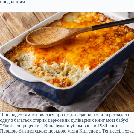
поєднанням.
Я не надто замислювалася про це донедавна, коли переглядала
одну з багатьох старих церковних кулінарних книг моєї бабусі,
“Улюблені рецепти”. Вона була опублікована в 1980 році
Першою баптистською церквою міста Кінгспорт, Теннессі, і хоча