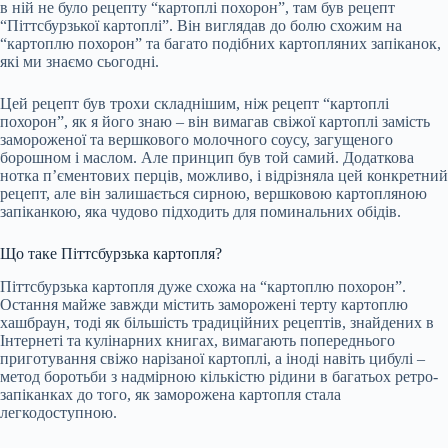
в ній не було рецепту “картоплі похорон”, там був рецепт
“Піттсбурзької картоплі”. Він виглядав до болю схожим на
“картоплю похорон” та багато подібних картопляних запіканок,
які ми знаємо сьогодні.
Цей рецепт був трохи складнішим, ніж рецепт “картоплі
похорон”, як я його знаю – він вимагав свіжої картоплі замість
замороженої та вершкового молочного соусу, загущеного
борошном і маслом. Але принцип був той самий. Додаткова
нотка п’єментових перців, можливо, і відрізняла цей конкретний
рецепт, але він залишається сирною, вершковою картопляною
запіканкою, яка чудово підходить для поминальних обідів.
Що таке Піттсбурзька картопля?
Піттсбурзька картопля дуже схожа на “картоплю похорон”.
Остання майже завжди містить заморожені терту картоплю
хашбраун, тоді як більшість традиційних рецептів, знайдених в
Інтернеті та кулінарних книгах, вимагають попереднього
приготування свіжо нарізаної картоплі, а іноді навіть цибулі –
метод боротьби з надмірною кількістю рідини в багатьох ретро-
запіканках до того, як заморожена картопля стала
легкодоступною.