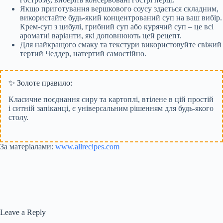
Якщо приготування вершкового соусу здається складним,
використайте будь-який концентрований суп на ваш вибір.
Крем-суп з цибулі, грибний суп або курячий суп – це всі
ароматні варіанти, які доповнюють цей рецепт.
Для найкращого смаку та текстури використовуйте свіжий
тертий Чеддер, натертий самостійно.
✨ Золоте правило:
Класичне поєднання сиру та картоплі, втілене в цій простій
і ситній запіканці, є універсальним рішенням для будь-якого
столу.
За матеріалами:
www.allrecipes.com
Leave a Reply