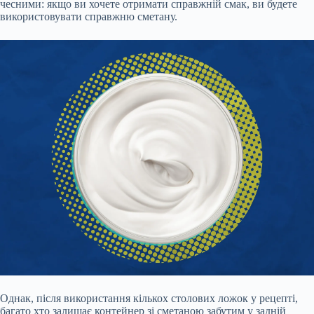
чесними: якщо ви хочете отримати справжній смак, ви будете
використовувати справжню сметану.
Однак, після використання кількох столових ложок у рецепті,
багато хто залишає контейнер зі сметаною забутим у задній