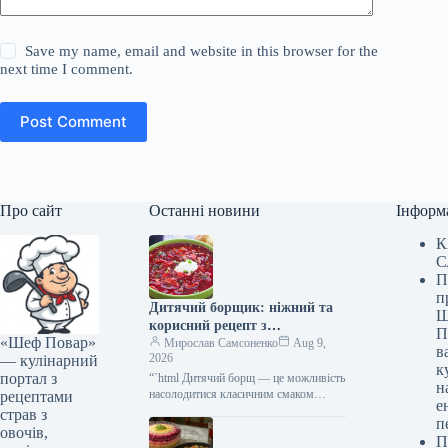
Save my name, email and website in this browser for the
next time I comment.
Post Comment
Про сайт
Останні новини
Інформ
К
С
П
п
Дитячий борщик: ніжний та
Ш
корисний рецепт з
П
«Шеф Повар»
покроковими фото
Мирослав Самсоненко
Aug 9,
в
2026
— кулінарний
к
портал з
“`html Дитячий борщ — це можливість
н
насолодитися класичним смаком
рецептами
е
улюбленої страви, але без подразників
страв з
п
для чутливого шлунка. Ми
овочів,
П
прибираємо гострі…