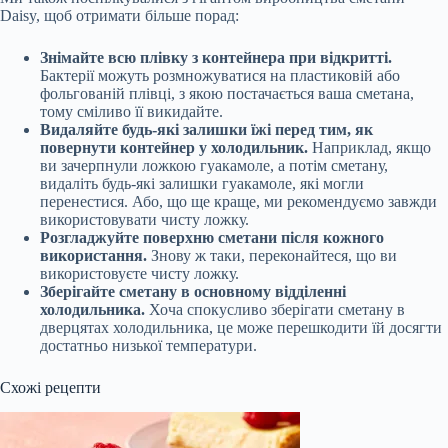
Daisy, щоб отримати більше порад:
Знімайте всю плівку з контейнера при відкритті.
Бактерії можуть розмножуватися на пластиковій або
фольгованій плівці, з якою постачається ваша сметана,
тому сміливо її викидайте.
Видаляйте будь-які залишки їжі перед тим, як
повернути контейнер у холодильник.
Наприклад, якщо
ви зачерпнули ложкою гуакамоле, а потім сметану,
видаліть будь-які залишки гуакамоле, які могли
перенестися. Або, що ще краще, ми рекомендуємо завжди
використовувати чисту ложку.
Розгладжуйте поверхню сметани після кожного
використання.
Знову ж таки, переконайтеся, що ви
використовуєте чисту ложку.
Зберігайте сметану в основному відділенні
холодильника.
Хоча спокусливо зберігати сметану в
дверцятах холодильника, це може перешкодити їй досягти
достатньо низької температури.
Схожі рецепти