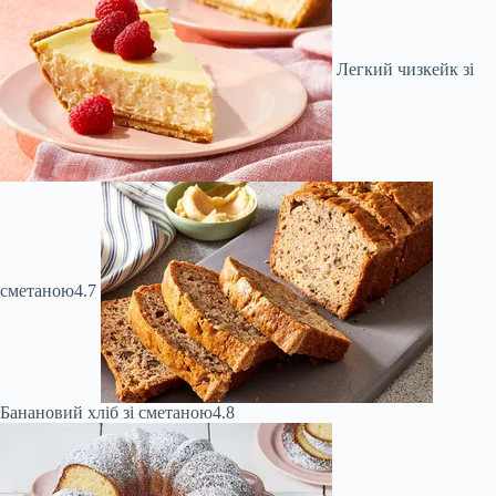
Легкий чизкейк зі
сметаною
4.7
Банановий хліб зі сметаною
4.8