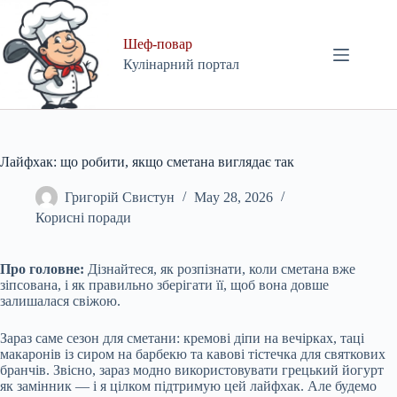
Skip
to
content
Шеф-повар
Кулінарний портал
Лайфхак: що робити, якщо сметана виглядає так
Григорій Свистун
May 28, 2026
Корисні поради
Про головне:
Дізнайтеся, як розпізнати, коли сметана вже
зіпсована, і як правильно зберігати її, щоб вона довше
залишалася свіжою.
Зараз саме сезон для сметани: кремові діпи на вечірках, таці
макаронів із сиром на барбекю та кавові тістечка для святкових
бранчів. Звісно, зараз модно використовувати грецький йогурт
як замінник — і я цілком підтримую цей лайфхак. Але будемо