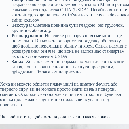
яскраво-білого до світло-кремового, згідно з Міністерством
сільського господарства США (USDA). Негайно викиньте
контейнер, якщо на поверхні з’явилася пліснява або ознаки
зміни кольору.
Текстура:
Сметана повинна бути гладкою, без грудочок,
крупинок або осаду.
Розшарування:
Невелике розшарування сметани — це
нормально. Ви можете використати виделку або ложку,
щоб повільно перемішати рідину та крем. Однак надмірне
розшарування означає, що вона не відповідає стандартам
якості, встановленим USDA.
Запах:
Хоча для сметани нормально мати легкий кислий
запах, вона ніколи не повинна пахнути прогірклим,
дріжджами або загалом неприємно.
Хоча ви можете обрізати пляму цвілі на шматку фрукта або
твердого сиру, ви не можете просто зняти цвіль з поверхні
сметани. Оскільки сметана має вищий вміст вологи, будь-яка
ознака цвілі може свідчити про подальше псування під
поверхнею.
Як зробити так, щоб сметана довше залишалася свіжою