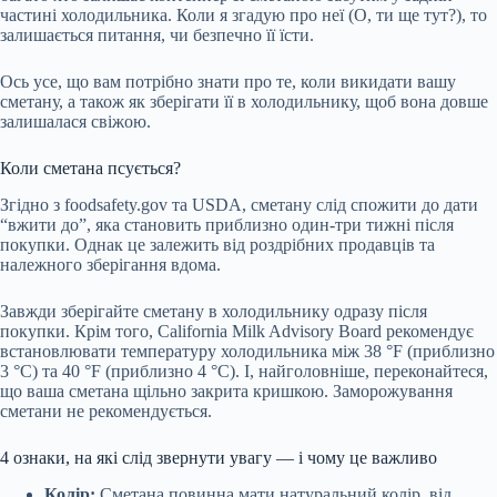
частині холодильника. Коли я згадую про неї (О, ти ще тут?), то
залишається питання, чи безпечно її їсти.
Ось усе, що вам потрібно знати про те, коли викидати вашу
сметану, а також як зберігати її в холодильнику, щоб вона довше
залишалася свіжою.
Коли сметана псується?
Згідно з foodsafety.gov та USDA, сметану слід спожити до дати
“вжити до”, яка становить приблизно один-три тижні після
покупки. Однак це залежить від роздрібних продавців та
належного зберігання вдома.
Завжди зберігайте сметану в холодильнику одразу після
покупки. Крім того, California Milk Advisory Board рекомендує
встановлювати температуру холодильника між 38 °F (приблизно
3 °C) та 40 °F (приблизно 4 °C). І, найголовніше, переконайтеся,
що ваша сметана щільно закрита кришкою. Заморожування
сметани не рекомендується.
4 ознаки, на які слід звернути увагу — і чому це важливо
Колір:
Сметана повинна мати натуральний колір, від