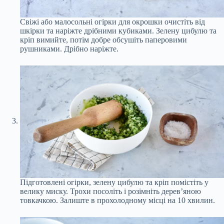
Свіжі або малосольні огірки для окрошки очистіть від
шкірки та наріжте дрібними кубиками. Зелену цибулю та
кріп вимийте, потім добре обсушіть паперовими
рушниками. Дрібно наріжте.
Підготовлені огірки, зелену цибулю та кріп помістіть у
велику миску. Трохи посоліть і розімніть дерев’яною
товкачкою. Залиште в прохолодному місці на 10 хвилин.