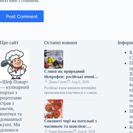
next time I comment.
Post Comment
Про сайт
Останні новини
Інформ
К
С
П
п
Сливи як природний
Ш
ібупрофен: російські вчені
П
«Шеф Повар»
відкрили протизапальні
Діана Сахно
Aug 6, 2026
в
— кулінарний
властивості фрукта
Російські вчені виявили потенційні
к
портал з
протизапальні властивості у сливах.
н
рецептами
Природний ібупрофен — російські
е
вчені виявили протизапальні
страв з
п
властивості слив (Фото: Згенеровано
овочів,
П
ШІ)…
випічки та
л
домашньої
Соковиті чері на пательні з
м
кухні. Ми
часником та шавлією:
К
ділимося
фоторецепт смаколику на 286
Ірина Назаренко
Aug 6, 2026
и