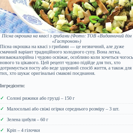
Пісна окрошка на квасі з грибами
(Фото: ТОВ «Видавничий дім
«Гастроном»)
Пісна окрошка на квасі з грибами — це незвичний, але дуже
смачний варіант традиційного холодного супу. Вона легка,
низькокалорійна і чудово освіжає, особливо коли хочеться чогось
нового та цікавого. Цей рецепт чудово підійде для тих, хто
дотримується посту або веде здоровий спосіб життя, а також для
тих, хто шукає оригінальні смакові поєднання.
Інгредієнти:
Солоні рижики або грузді – 150 г
Малосольні або свіжі огірки середнього розміру – 3 шт.
Зелена цибуля – 60 г
Кріп – 4 гілочки