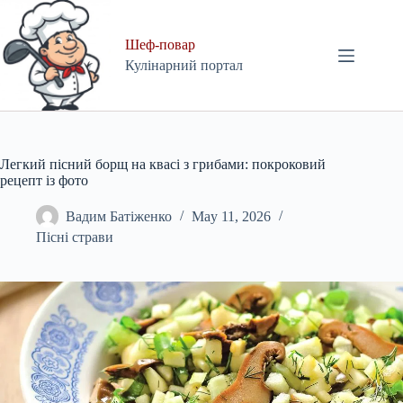
Skip
to
content
Шеф-повар
Кулінарний портал
Легкий пісний борщ на квасі з грибами: покроковий
рецепт із фото
Вадим Батіженко
May 11, 2026
Пісні страви