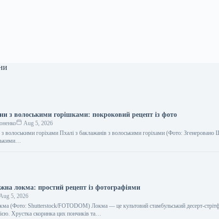
ни
ни з волоськими горішками: покроковий рецепт із фото
оненко
Aug 5, 2026
в з волоськими горіхами Пхалі з баклажанів з волоськими горіхами (Фото: Згенеровано 
оськими…
іжна локма: простий рецепт із фотографіями
Aug 5, 2026
кма (Фото: Shutterstock/FOTODOM) Локма — це культовий стамбульський десерт-стрітф
рією. Хрустка скоринка цих пончиків та…