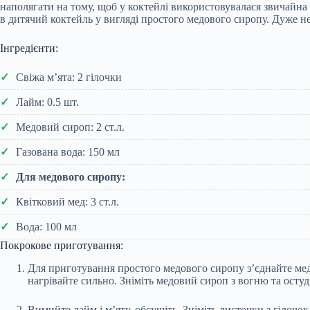
наполягати на тому, щоб у коктейлі використовувалася звичайна 
в дитячий коктейль у вигляді простого медового сиропу. Дуже н
Інгредієнти:
Свіжа м’ята: 2 гілочки
Лайм: 0.5 шт.
Медовий сироп: 2 ст.л.
Газована вода: 150 мл
Для медового сиропу:
Квітковий мед: 3 ст.л.
Вода: 100 мл
Покрокове приготування:
Для приготування простого медового сиропу з’єднайте мед
нагрівайте сильно. Зніміть медовий сироп з вогню та остуді
Вимийте лайм і м’яту, обсушіть. Зніміть листочки з гілоч