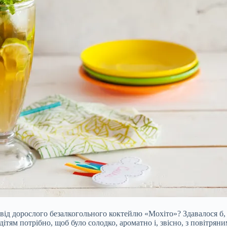
від дорослого безалкогольного коктейлю «Мохіто»? Здавалося б, 
 дітям потрібно, щоб було солодко, ароматно і, звісно, з повітр