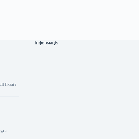
Інформація
ШІ) Пхалі з
уд з