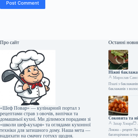
Post Comment
Про сайт
Останні нови
Ніжні баклажа
Мирослав Самс
Пхалі з баклажані
баклажанів з вол
«Шеф Повар» — кулінарний портал з
рецептами страв з овочів, випічки та
Соковита та н
домашньої кухні. Ми ділимося порадами зі
Захар Хмара
«школи шеф-кухаря» та оглядами кухонної
техніки для затишного дому. Наша мета —
Локма – рецепт Ло
багаторічною істо
надихати на смачну готуку щодня.