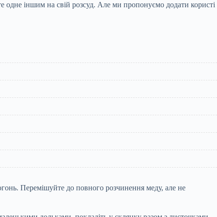
йте одне іншим на свій розсуд. Але ми пропонуємо додати користі
огонь. Перемішуйте до повного розчинення меду, але не
 маленькими дольками, покладіть у склянку разом з листочками