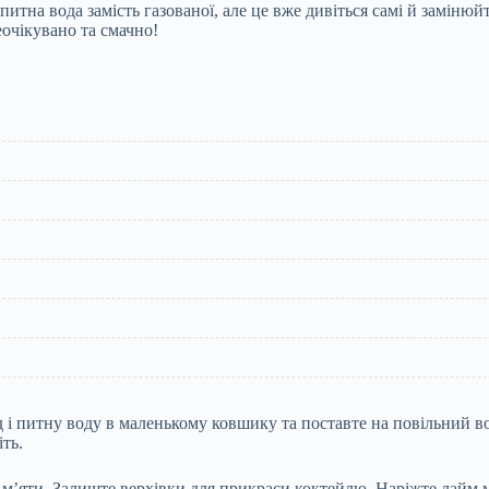
питна вода замість газованої, але це вже дивіться самі й заміню
еочікувано та смачно!
 і питну воду в маленькому ковшику та поставте на повільний в
ть.
ок м’яти. Залиште верхівки для прикраси коктейлю. Наріжте лайм