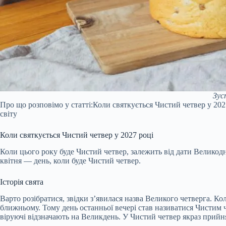
Зус
Про що розповімо у статті:
Коли святкується Чистий четвер у 202
світу
Коли святкується Чистий четвер у 2027 році
Коли цього року буде Чистий четвер, залежить від дати Великодн
квітня — день, коли буде Чистий четвер.
Історія свята
Варто розібратися, звідки з’явилася назва Великого четверга. К
ближньому. Тому день останньої вечері став називатися Чистим ч
віруючі відзначають на Великдень. У Чистий четвер якраз прийня