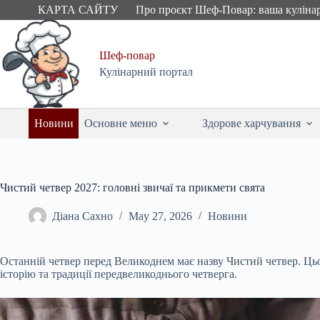
Skip
КАРТА САЙТУ
Про проєкт Шеф-Повар: ваша куліна
to
content
Шеф-повар
Кулінарний портал
Новини
Основне меню
Здорове харчування
Чистий четвер 2027: головні звичаї та прикмети свята
Діана Сахно
May 27, 2026
Новини
Останній четвер перед Великоднем має назву Чистий четвер. Цьо
історію та традиції передвеликоднього четверга.