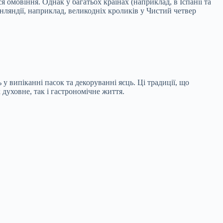
ся омовіння. Однак у багатьох країнах (наприклад, в Іспанії та
інляндії, наприклад, великодніх кроликів у Чистий четвер
у випіканні пасок та декоруванні яєць. Ці традиції, що
духовне, так і гастрономічне життя.