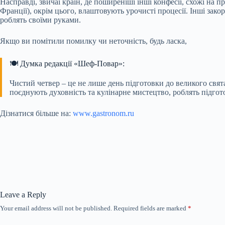
Насправді, звичаї країн, де поширеніші інші конфесії, схожі на п
Франції), окрім цього, влаштовують урочисті процесії. Інші зак
роблять своїми руками.
Якщо ви помітили помилку чи неточність, будь ласка,
🍽️ Думка редакції «Шеф-Повар»:
Чистий четвер – це не лише день підготовки до великого свята
поєднують духовність та кулінарне мистецтво, роблять підгот
Дізнатися більше на:
www.gastronom.ru
Leave a Reply
Your email address will not be published.
Required fields are marked
*