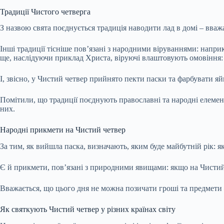
Традиції Чистого четверга
З назвою свята поєднується традиція наводити лад в домі – вваж
Інші традиції тісніше пов’язані з народними віруваннями: напр
ще, наслідуючи приклад Христа, віруючі влаштовують омовіння: об
І, звісно, у Чистий четвер прийнято пекти паски та фарбувати яй
Помітили, що традиції поєднують православні та народні елемен
них.
Народні прикмети на Чистий четвер
За тим, як вийшла паска, визначають, яким буде майбутній рік: я
Є й прикмети, пов’язані з природними явищами: якщо на Чистий ч
Вважається, що цього дня не можна позичати гроші та предмети 
Як святкують Чистий четвер у різних країнах світу