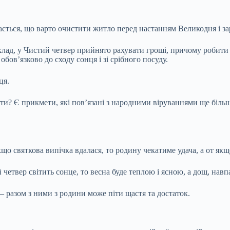
ається, що варто очистити житло перед настанням Великодня і зар
иклад, у Чистий четвер прийнято рахувати гроші, причому робити
ов’язково до сходу сонця і зі срібного посуду.
ця.
ти? Є прикмети, які пов’язані з народними віруваннями ще більш
кщо святкова випічка вдалася, то родину чекатиме удача, а от як
етвер світить сонце, то весна буде теплою і ясною, а дощ, навпа
– разом з ними з родини може піти щастя та достаток.