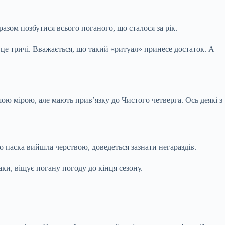
азом позбутися всього поганого, що сталося за рік.
 це тричі. Вважається, що такий «ритуал» принесе достаток. А
ою мірою, але мають прив’язку до Чистого четверга. Ось деякі з
що паска вийшла черствою, доведеться зазнати негараздів.
ки, віщує погану погоду до кінця сезону.