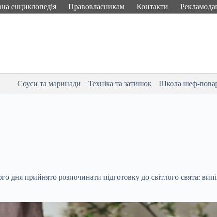
рна енциклопедія
Правовласникам
Контакти
Рекламода
Соуси та маринади
Техніка та затишок
Школа шеф-пова
го дня прийнято розпочинати підготовку до світлого свята: випі