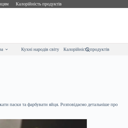
вцям
Калорійність продуктів
ра
Кухні народів світу
Калорійність продуктів
кати паски та фарбувати яйця. Розповідаємо детальніше про