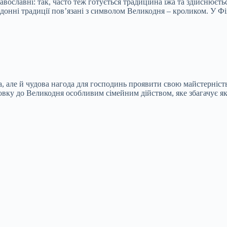
равославні: так, часто теж готується традиційна їжа та здійснюєть
ордонні традиції пов’язані з символом Великодня – кроликом. У Ф
, але й чудова нагода для господинь проявити свою майстерність 
овку до Великодня особливим сімейним дійством, яке збагачує як 