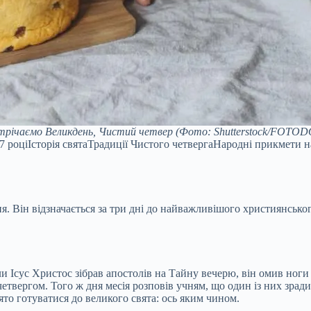
трічаємо Великдень, Чистий четвер
(Фото: Shutterstock/FOTO
7 роціІсторія святаТрадиції Чистого четвергаНародні прикмети 
я. Він відзначається за три дні до найважливішого християнськог
оли Ісус Христос зібрав апостолів на Тайну вечерю, він омив ног
етвергом. Того ж дня месія розповів учням, що один із них зради
то готуватися до великого свята: ось яким чином.