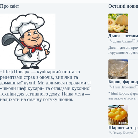
Про сайт
Останні нови
Дыня – несовм
Діана Сахно
A
Диня – доволі при
порушенням травл
«Шеф Повар» — кулінарний портал з
рецептами страв з овочів, випічки та
Короп, фаршир
домашньої кухні. Ми ділимося порадами зі
Ніна Зубченко
«школи шеф-кухаря» та оглядами кухонної
техніки для затишного дому. Наша мета —
“`html Короп, фарш
але ніжне м’ясо з
надихати на смачну готуку щодня.
Шарлотка з гр
Захар Хмара