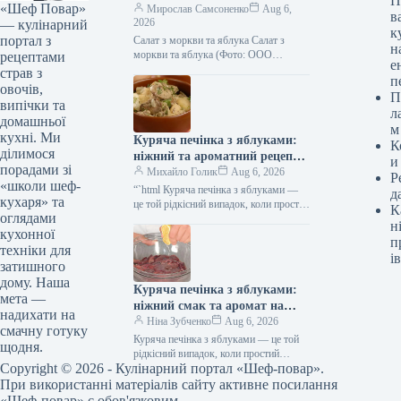
П
«Шеф Повар»
рецепт з фото
Мирослав Самсоненко
Aug 6,
в
2026
— кулінарний
к
портал з
Салат з моркви та яблука Салат з
н
моркви та яблука (Фото: ООО
рецептами
е
«Видавничий дім «Гастроном»)
страв з
п
Існують страви, які здаються
овочів,
П
неймовірно…
випічки та
л
домашньої
м
кухні. Ми
Куряча печінка з яблуками:
К
ділимося
ніжний та ароматний рецепт з
и
порадами зі
покроковими фото
Михайло Голик
Aug 6, 2026
Р
«школи шеф-
“`html Куряча печінка з яблуками —
д
кухаря» та
це той рідкісний випадок, коли простий
К
оглядами
субпродукт перетворюється на
н
кухонної
ресторанну страву завдяки
п
правильному поєднанню…
техніки для
ів
затишного
дому. Наша
Куряча печінка з яблуками:
мета —
ніжний смак та аромат на
надихати на
вашому столі
Ніна Зубченко
Aug 6, 2026
смачну готуку
Куряча печінка з яблуками — це той
щодня.
рідкісний випадок, коли простий
Copyright © 2026 - Кулінарний портал «Шеф-повар».
субпродукт перетворюється на
ресторанну страву завдяки вдалому
При використанні матеріалів сайту активне посилання
поєднанню інгредієнтів.…
«Шеф-повар» є обов'язковим.