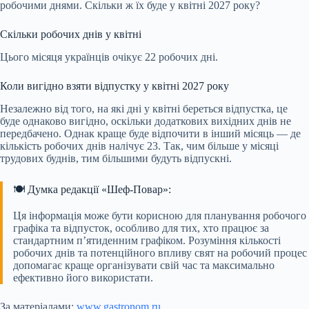
робочими днями. Скільки ж їх буде у квітні 2027 року?
Скільки робочих днів у квітні
Цього місяця українців очікує 22 робочих дні.
Коли вигідно взяти відпустку у квітні 2027 року
Незалежно від того, на які дні у квітні береться відпустка, це
буде однаково вигідно, оскільки додаткових вихідних днів не
передбачено. Однак краще буде відпочити в інший місяць — де
кількість робочих днів налічує 23. Так, чим більше у місяці
трудових буднів, тим більшими будуть відпускні.
🍽️ Думка редакції «Шеф-Повар»:
Ця інформація може бути корисною для планування робочого
графіка та відпусток, особливо для тих, хто працює за
стандартним п’ятиденним графіком. Розуміння кількості
робочих днів та потенційного впливу свят на робочий процес
допомагає краще організувати свій час та максимально
ефективно його використати.
За матеріалами:
www.gastronom.ru