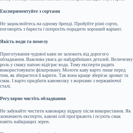
Експериментуйте з сортами
Не зациклюйтесь на одному бренді. Пробуйте різні сорти,
поговоріть з бариста і попросіть порадити хороший варіант.
Якість води та помелу
Приготування чудової кави не залежить від дорогого
обладнання. Важлива увага до найдрібніших деталей. Величезну
роль у смаку напою відіграє вода. Тому експерти радять
використовувати фільтровану. Молоти каву варто лише перед
тим, як збираєтеся її варити. Так вона краще зберігає аромат та
смак. І варто придбати кавомолку з жорнами з нержавіючої
сталі.
Регулярно чистіть обладнання
Не забувайте чистити кавоварку відразу після використання. Як
зазначають експерти, кавові олії прогіркають і псують смак
навіть найкращих зерен.