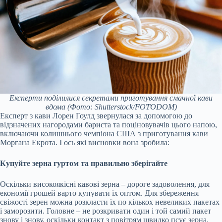
Експерти поділилися секретами приготування смачної кави
вдома
(Фото: Shutterstock/FOTODOM)
Експерт з кави Лорен Гоулд звернулася за допомогою до
відзначених нагородами бариста та поціновувачів цього напою,
включаючи колишнього чемпіона США з приготування кави
Моргана Екрота. І ось які висновки вона зробила:
Купуйте зерна гуртом та правильно зберігайте
Оскільки високоякісні кавові зерна – дороге задоволення, для
економії грошей варто купувати їх оптом. Для збереження
свіжості зерен можна розкласти їх по кількох невеликих пакетах
і заморозити. Головне – не розкривати один і той самий пакет
знову і знову, оскільки контакт з повітрям швидко псує зерна.