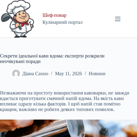
Skip
to
content
Шеф-повар
Кулінарний портал
Секрети ідеальної кави вдома: експерти розкрили
неочікувані поради
Діана Сахно
May 11, 2026
Новини
Незважаючи на простоту використання кавоварки, не завжди
вдається приготувати смачний напій вдома. На якість кави
впливає одразу кілька факторів. І щоб напій став помітно
кращим, важливо не робити деяких типових помилок.