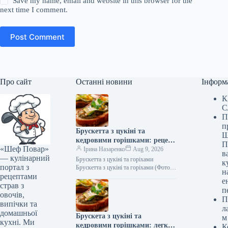
Save my name, email and website in this browser for the
next time I comment.
Post Comment
Про сайт
Останні новини
Інформ
К
С
П
п
Брускетта з цукіні та
Ш
кедровими горішками: рецепт
П
«Шеф Повар»
смаколика з фото (345 ккал)
Ірина Назаренко
Aug 9, 2026
в
— кулінарний
Брускетта з цукіні та горіхами
к
портал з
Брускетта з цукіні та горіхами (Фото:
н
рецептами
Shutterstock/FOTODOM) Брускетта з
е
цукіні та кедровими горішками —
страв з
п
це…
овочів,
П
випічки та
л
домашньої
Брускета з цукіні та
м
кухні. Ми
кедровими горішками: легка
К