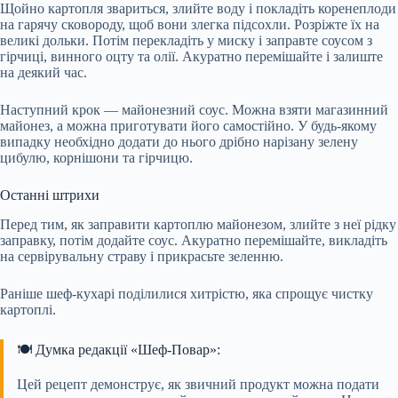
Щойно картопля звариться, злийте воду і покладіть коренеплоди
на гарячу сковороду, щоб вони злегка підсохли. Розріжте їх на
великі дольки. Потім перекладіть у миску і заправте соусом з
гірчиці, винного оцту та олії. Акуратно перемішайте і залиште
на деякий час.
Наступний крок — майонезний соус. Можна взяти магазинний
майонез, а можна приготувати його самостійно. У будь-якому
випадку необхідно додати до нього дрібно нарізану зелену
цибулю, корнішони та гірчицю.
Останні штрихи
Перед тим, як заправити картоплю майонезом, злийте з неї рідку
заправку, потім додайте соус. Акуратно перемішайте, викладіть
на сервірувальну страву і прикрасьте зеленню.
Раніше шеф-кухарі поділилися хитрістю, яка спрощує чистку
картоплі.
🍽️ Думка редакції «Шеф-Повар»:
Цей рецепт демонструє, як звичний продукт можна подати