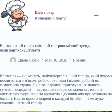
Skip
to
content
Шеф-повар
Кулінарний портал
Картопляний салат: світовий гастрономічний тренд,
який варто скуштувати
Діана Сахно
May 10, 2026
Новини
Картопля — це, мабуть, найуніверсальніший гарнір, який чудово
поєднується з м’ясом, рибою, овочами і цілком добрий як
самостійна страва. Скільки варіацій приготування знають
сучасні господині — картопляне пюре, смажена картопля з
апетитною скоринкою та ароматна з духовки або приготована на
багатті. Навіть просто зварені в каструлі бульби — вже дуже
смачний і ситний гарнір.