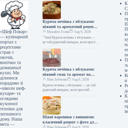
К
С
П
п
Куряча печінка з яблуками:
Ш
ніжний та ароматний рецепт з
П
«Шеф Повар»
покроковими фото
Михайло Голик
Aug 6, 2026
в
— кулінарний
“`html Куряча печінка з яблуками —
к
портал з
це той рідкісний випадок, коли простий
н
рецептами
субпродукт перетворюється на
е
ресторанну страву завдяки
страв з
п
правильному поєднанню…
овочів,
П
випічки та
л
домашньої
Куряча печінка з яблуками:
м
кухні. Ми
ніжний смак та аромат на
К
ділимося
вашому столі
Ніна Зубченко
Aug 6, 2026
и
порадами зі
Куряча печінка з яблуками — це той
Р
«школи шеф-
рідкісний випадок, коли простий
д
кухаря» та
субпродукт перетворюється на
К
оглядами
ресторанну страву завдяки вдалому
н
кухонної
поєднанню інгредієнтів.…
п
техніки для
ів
затишного
Ніжні вареники з вишнями:
дому. Наша
класичний рецепт з фото для
мета —
вашої родини
Ніна Зубченко
Aug 6, 2026