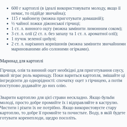
600 г картоплі (в ідеалі використовувати молоду, якщо її
немає, то підійде звичайна);
115 г майонезу (можна приготувати домашній);
½ чайної ложки діжонської гірчиці;
1 ст. л. винного оцту (можна замінити лимонним соком);
3 ст. л. олії (2 ст. л. без запаху та 1 ст. л. ароматної олії);
1 пучок зеленої цибулі;
2 ст. л. нарізаних корнішонів (можна замінити звичайними
маринованими або солоними огірками).
Маринад для картоплі
Гірчиця, олія та винний оцет необхідні для приготування соусу,
який зіграє роль маринаду. Поки вариться картопля, змішайте ці
інгредієнти до однорідності: спочатку оцет з гірчицею, а потім
поступово додавайте до них олію.
Зварити картоплю для цієї страви нескладно. Якщо бульби
молоді, просто добре промийте їх і відправляйте в каструлю.
Чистити і різати їх не потрібно. Якщо використовуєте стару
картоплю, то добре її промийте та почистьте. Воду, в якій будете
готувати коренеплоди, щедро посоліть.