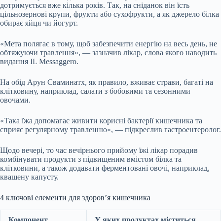
дотримується вже кілька років. Так, на сніданок він їсть
цільнозернові крупи, фрукти або сухофрукти, а як джерело білка
обирає яйця чи йогурт.
«Мета полягає в тому, щоб забезпечити енергію на весь день, не
обтяжуючи травлення», — зазначив лікар, слова якого наводить
видання IL Messaggero.
На обід Арун Сваминатх, як правило, вживає страви, багаті на
клітковину, наприклад, салати з бобовими та сезонними
овочами.
«Така їжа допомагає живити корисні бактерії кишечника та
сприяє регулярному травленню», — підкреслив гастроентеролог.
Щодо вечері, то час вечірнього прийому їжі лікар порадив
комбінувати продукти з підвищеним вмістом білка та
клітковини, а також додавати ферментовані овочі, наприклад,
квашену капусту.
4 ключові елементи для здоров’я кишечника
Компонент
У яких продуктах міститься