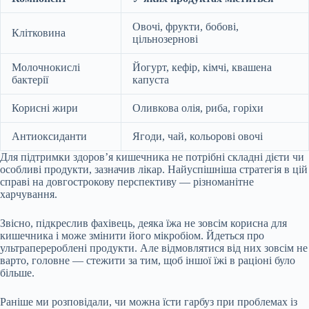
Овочі, фрукти, бобові,
Клітковина
цільнозернові
Молочнокислі
Йогурт, кефір, кімчі, квашена
бактерії
капуста
Корисні жири
Оливкова олія, риба, горіхи
Антиоксиданти
Ягоди, чай, кольорові овочі
Для підтримки здоров’я кишечника не потрібні складні дієти чи
особливі продукти, зазначив лікар. Найуспішніша стратегія в цій
справі на довгострокову перспективу — різноманітне
харчування.
Звісно, підкреслив фахівець, деяка їжа не зовсім корисна для
кишечника і може змінити його мікробіом. Йдеться про
ультраперероблені продукти. Але відмовлятися від них зовсім не
варто, головне — стежити за тим, щоб іншої їжі в раціоні було
більше.
Раніше ми розповідали, чи можна їсти гарбуз при проблемах із